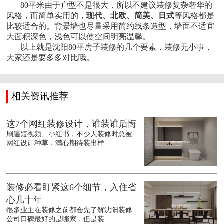
80
平米由于户型不是很大，所以不建议装修复杂奢华的
风格，而简单实用的，
现代、北欧、简美、日式
等风格都是
比较适合的。背景墙也尽量采用简约线条造型，墙面不适宜
大面积深色，浅色可以使空间明亮温馨。
以上就是
沈阳
80
平房子装修
的几个要素，装修无小事，
大家还是要多多对比哦。
相关资讯推荐
这7个网红装修设计，谁装谁后悔
刷遍短视频、小红书，不少人装修时总被
网红设计种草，满心期待装出样...
装修必看盯紧这6个细节，入住省
心几十年
很多业主在装修之前都会先了解沈阳装修
公司口碑最好的是哪家，但是装...