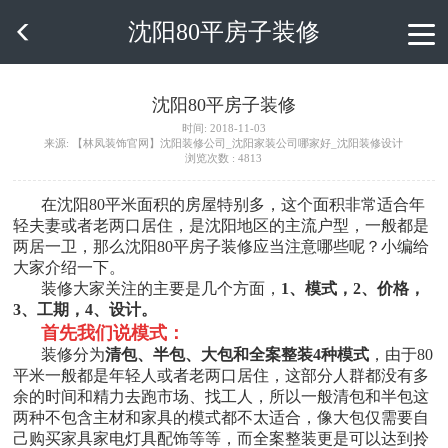
沈阳80平房子装修

沈阳80平房子装修
时间: 2018-11-03
来源: 【林凤装饰官网】沈阳装修公司_沈阳家装公司哪家好_沈阳装修设计
浏览次数 : 4813
在沈阳
80
平米面积的房屋特别多，这个面积非常适合年
轻夫妻或者老两口居住，是沈阳地区的主流户型，一般都是
两居一卫，那么
沈阳
80
平房子装修
应当注意哪些呢？小编给
大家介绍一下。
装修大家关注的主要是几个方面，
1
、模式，
2
、价格，
3
、工期，
4
、设计。
首先我们说模式：
装修分为
清包、半包、大包和全案整装
4
种模式
，由于
80
平米一般都是年轻人或者老两口居住，这部分人群都没有多
余的时间和精力去跑市场、找工人，所以一般清包和半包这
两种不包含主材和家具的模式都不太适合，像大包仅需要自
己购买家具家电灯具配饰等等，而全案整装更是可以达到拎