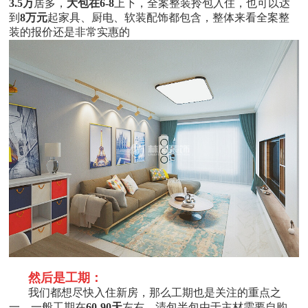
3.5
万
居多，
大包在
6-8
上下，全案整装拎包入住，也可以达
到
8
万元
起家具、厨电、软装配饰都包含，整体来看全案整
装的报价还是非常实惠的
然后是工期：
我们都想尽快入住新房，那么工期也是关注的重点之
一，一般工期在
60-90
天
左右，清包半包由于主材需要自购