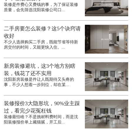
装修是件费心又费钱的事，为了保证装修
质量，会先筛选沈阳装修公司口...
二手房要怎么装修？这5个诀窍请
收好
不少人选择购买二手房，既能节省等待新
房交付的时间，又能更快入住。...
新房装修避坑，这3个地方别瞎
装，钱花了还不实用
沈阳新房装修是件让人既期待又头疼的
事，不少人想着一步到位，却在某...
装修报价3大隐形坑，90%业主踩
过，看完少花冤枉钱
装修最怕啥？不是挑材料费时间，而是沈
阳装修报价单上藏猫腻，开工后...