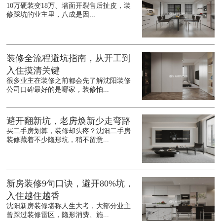
10万硬装变18万、墙面开裂售后扯皮，装
修踩坑的业主里，八成是因...
装修全流程避坑指南，从开工到
入住摸清关键
很多业主在装修之前都会先了解沈阳装修
公司口碑最好的是哪家，装修怕...
避开翻新坑，老房焕新少走弯路
买二手房划算，装修却头疼？沈阳二手房
装修藏着不少隐形坑，稍不留意...
新房装修9句口诀，避开80%坑，
入住越住越香
沈阳新房装修堪称人生大考，大部分业主
曾踩过装修雷区，隐形消费、施...