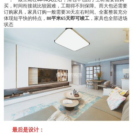
买，时间衔接就比较困难，工期得不到保障。而大包还需要
订购家具，家具订购一般需要
30
天左右时间。全案整装充分
体现短平快的特点，
80
平米
65
天即可竣工
，家具也全部进场
状态
最后是设计：