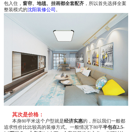
包入住，
窗帘、地毯、挂画都全套配齐
，所以首先选择全案
整装模式的
沈阳装修公司
。
其次是价格：
本身
80
平米这个户型就是
经济实惠
的，所以我们一般都
追求性价比比较高的装修方式。一般情况下
80
平
半包在
2.5-