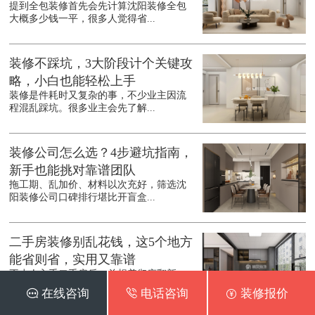
提到全包装修首先会先计算沈阳装修全包
大概多少钱一平，很多人觉得省...
装修不踩坑，3大阶段计个关键攻
略，小白也能轻松上手
装修是件耗时又复杂的事，不少业主因流
程混乱踩坑。很多业主会先了解...
装修公司怎么选？4步避坑指南，
新手也能挑对靠谱团队
拖工期、乱加价、材料以次充好，筛选沈
阳装修公司口碑排行堪比开盲盒...
二手房装修别乱花钱，这5个地方
能省则省，实用又靠谱
不少人入手二手房后，总想着彻底翻新，
结果预算一路飙升。其实沈阳二...
 在线咨询
 电话咨询
 装修报价