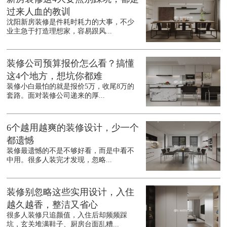
过来人血的教训
沈阳新房装修是件耗时耗力的大事，不少
业主急于打造理想家，容易跟风...
装修公司预算报价怎么看？搞懂
这4个地方，想坑你都难
装修小白最怕的就是报价5万，收尾8万的
套路。面对装修公司递来的厚...
6个越用越爽的装修设计，少一个
都遗憾
装修最遗憾的不是不够好看，而是中看不
中用。很多人装完才发现，忽略...
装修别忽略这些实用设计，入住
越久越香，整洁又省心
很多人装修只追颜值，入住后却频频踩
坑，玄关堆满鞋子、厨房台面乱糟...