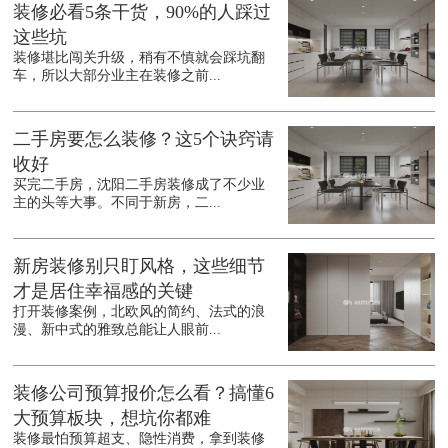
装修必看5条干货，90%的人踩过
这些坑
装修堪比闯关升级，稍有不慎就会踩坑翻
车，所以大部分业主在装修之前...
二手房要怎么装修？这5个诀窍请
收好
买完二手房，沈阳二手房装修成了不少业
主的头等大事。不同于新房，二...
新房装修别只盯风格，这些细节
才是居住幸福感的关键
打开装修案例，北欧风的简约、法式的浪
漫、新中式的雅致总能让人眼前...
装修公司预算报价怎么看？搞懂6
大预算板块，想坑你都难
装修最怕预算超支、隐性消费，拿到装修