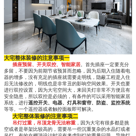
大宅整体装修的注意事项一
插座预留、开关双控、智能家居
。首先插座一定要充分
多留，不要因为前期节省预算而忽略，因为后期入住随着电
器的增多，没有充足的插座就需要走明线，隐蔽工程是入住
后无法修改的，明线也是非常丑的影响空间效果。开关也要
进行双控设置，因为大宅空间大，来回关灯非常不方便且有
安全隐患，所以双控是必须的，有条件的可以采用智能家居
系统，进行
遥控开关、电器、灯具和窗帘、防盗、监控系统
等等。一个遥控器或者触控面板即可解决。
大宅整体装修的注意事项二
吊灯过重，吊顶龙骨无法称重
，因为大宅有很多都是挑
空或者是举架比较高的，需要吊一些沉重复杂的水晶灯或者
吊灯，有的在棚顶设计时没有考虑到灯的重量问题，导致灯