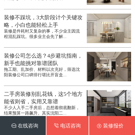
装修不踩坑，3大阶段计个关键攻
略，小白也能轻松上手
装修是件耗时又复杂的事，不少业主因流
程混乱踩坑。很多业主会先了解...
装修公司怎么选？4步避坑指南，
新手也能挑对靠谱团队
拖工期、乱加价、材料以次充好，筛选沈
阳装修公司口碑排行堪比开盲盒...
二手房装修别乱花钱，这5个地方
能省则省，实用又靠谱
不少人入手二手房后，总想着彻底翻新，
结果预算一路飙升。其实沈阳二...
 在线咨询
 电话咨询
 装修报价
新房装修别瞎装，这4个细节90%