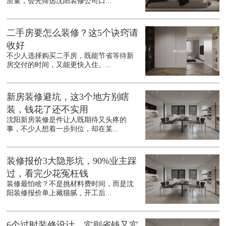
质量，会先筛选沈阳装修公司口...
二手房要怎么装修？这5个诀窍请
收好
不少人选择购买二手房，既能节省等待新
房交付的时间，又能更快入住。...
新房装修避坑，这3个地方别瞎
装，钱花了还不实用
沈阳新房装修是件让人既期待又头疼的
事，不少人想着一步到位，却在某...
装修报价3大隐形坑，90%业主踩
过，看完少花冤枉钱
装修最怕啥？不是挑材料费时间，而是沈
阳装修报价单上藏猫腻，开工后...
6个过时装修设计，实则省钱又实