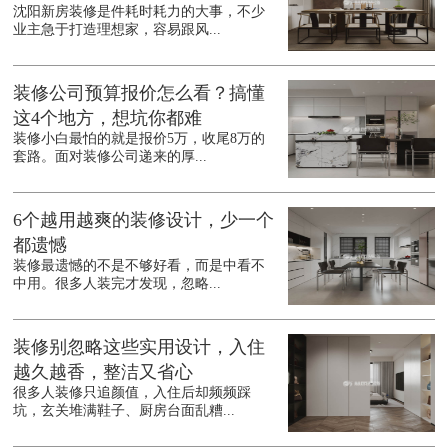
沈阳新房装修是件耗时耗力的大事，不少
业主急于打造理想家，容易跟风...
装修公司预算报价怎么看？搞懂
这4个地方，想坑你都难
装修小白最怕的就是报价5万，收尾8万的
套路。面对装修公司递来的厚...
6个越用越爽的装修设计，少一个
都遗憾
装修最遗憾的不是不够好看，而是中看不
中用。很多人装完才发现，忽略...
装修别忽略这些实用设计，入住
越久越香，整洁又省心
很多人装修只追颜值，入住后却频频踩
坑，玄关堆满鞋子、厨房台面乱糟...