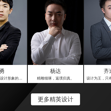
勇
杨达
齐
用抽象的思维去设计形象的事物
精雕细琢，返璞归真。
更多精英设计