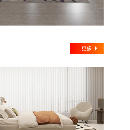
更多
园
混搭
日式
新古典
其他