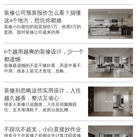
装修公司预算报价怎么看？搞懂
这4个地方，想坑你都难
装修小白最怕的就是报价5万，收尾8万的
套路。面对装修公司递来的厚...
6个越用越爽的装修设计，少一个
都遗憾
装修最遗憾的不是不够好看，而是中看不
中用。很多人装完才发现，忽略...
装修别忽略这些实用设计，入住
越久越香，整洁又省心
很多人装修只追颜值，入住后却频频踩
坑，玄关堆满鞋子、厨房台面乱糟...
不踩坑不超支，小白直接抄作业
很多业主在装修之前都会先计算沈阳装修