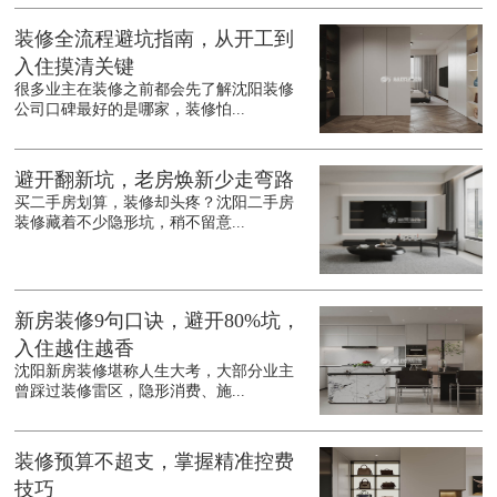
装修全流程避坑指南，从开工到
入住摸清关键
很多业主在装修之前都会先了解沈阳装修
公司口碑最好的是哪家，装修怕...
避开翻新坑，老房焕新少走弯路
买二手房划算，装修却头疼？沈阳二手房
装修藏着不少隐形坑，稍不留意...
新房装修9句口诀，避开80%坑，
入住越住越香
沈阳新房装修堪称人生大考，大部分业主
曾踩过装修雷区，隐形消费、施...
装修预算不超支，掌握精准控费
技巧