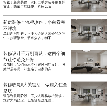
相较于新房装修，沈阳二手房装修更像拆
盲盒，隐蔽工程隐患、拆改风险...
新房装修全流程攻略，小白看完
不踩坑
拿到新房钥匙，不少人会陷入装修的迷茫
中，步骤繁杂、节点众多，稍不...
装修设计千万别盲从，这四个细
节让你避免后悔
装修时，我们总忍不住跟风网红设计、照
搬邻居布局，却忽略了自家的实...
装修收尾6大关键活，做错入住全
是坑
装修到收尾阶段，不少人容易放松警惕，
觉得大局已定。但恰恰是这最后...