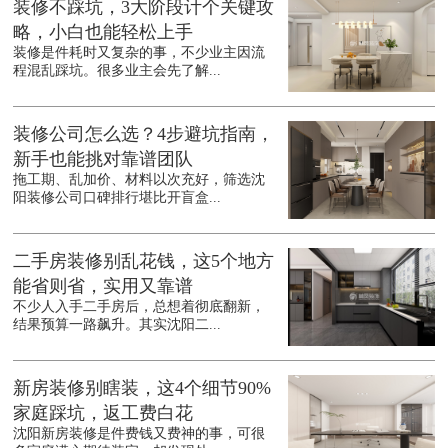
装修不踩坑，3大阶段计个关键攻
略，小白也能轻松上手
装修是件耗时又复杂的事，不少业主因流
程混乱踩坑。很多业主会先了解...
装修公司怎么选？4步避坑指南，
新手也能挑对靠谱团队
拖工期、乱加价、材料以次充好，筛选沈
阳装修公司口碑排行堪比开盲盒...
二手房装修别乱花钱，这5个地方
能省则省，实用又靠谱
不少人入手二手房后，总想着彻底翻新，
结果预算一路飙升。其实沈阳二...
新房装修别瞎装，这4个细节90%
家庭踩坑，返工费白花
沈阳新房装修是件费钱又费神的事，可很