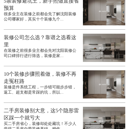
5条装修避坑王，新手照做直接省
预算
很多业主在装修之前都会先了解沈阳装修
公司哪家好，其实十个装修九个...
装修公司怎么选？靠谱之选看这
里
在装修之前很多业主都会先对沈阳装修公
司口碑排行进行筛选，装修是家...
10个装修步骤照着做，装修不再
走冤枉路
装修是件系统工程，一步错可能步步错，
返工、超支都是常踩的坑，所以...
二手房装修别大意，这5个隐形雷
区踩一个就亏大
买二手房省心，装修却处处藏坑！不少人
觉得二手房自带装修基础，稍作...