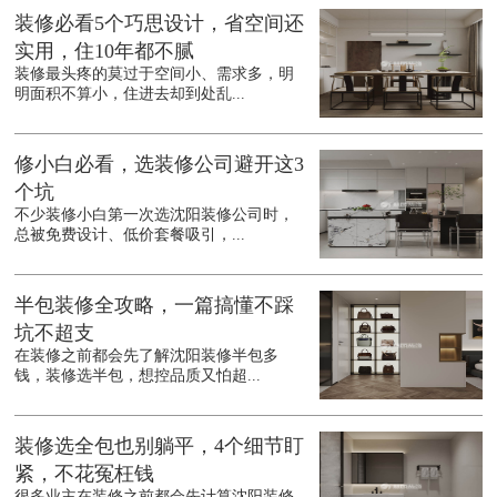
装修必看5个巧思设计，省空间还
实用，住10年都不腻
装修最头疼的莫过于空间小、需求多，明
明面积不算小，住进去却到处乱...
修小白必看，选装修公司避开这3
个坑
不少装修小白第一次选沈阳装修公司时，
总被免费设计、低价套餐吸引，...
半包装修全攻略，一篇搞懂不踩
坑不超支
在装修之前都会先了解沈阳装修半包多
钱，装修选半包，想控品质又怕超...
装修选全包也别躺平，4个细节盯
紧，不花冤枉钱
很多业主在装修之前都会先计算沈阳装修