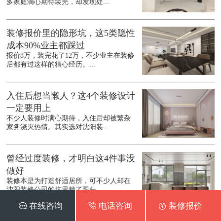
多家庭满心期待装完，却发现处...
装修报价里的隐形坑，这5类隐性
成本90%业主都踩过
报价8万，装完花了12万，不少业主在装修
后都有过这样的糟心经历。...
入住后想当懒人？这4个装修设计
一定要用上
不少人装修时满心期待，入住后却被繁杂
家务浇灭热情。其实选对沈阳装...
曾经过度装修，才明白这4件事没
做好
装修本是为打造舒适居所，可不少人却在
沈阳装修公司的坑里栽了跟头。...
 在线咨询
 电话咨询
 装修报价