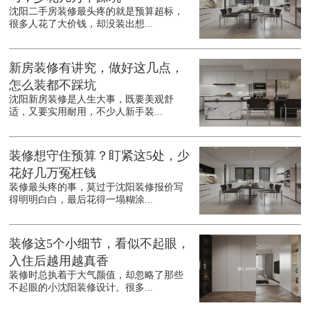
沈阳二手房装修最头疼的就是预算超标，
很多人花了大价钱，却没装出想...
新房装修有讲究，做好这几点，
怎么装都不踩坑
沈阳新房装修是人生大事，既要美观舒
适，又要实用耐用，不少人新手装...
装修想守住预算？盯紧这5处，少
花好几万冤枉钱
装修最头疼的事，莫过于沈阳装修报价写
得明明白白，最后花得一塌糊涂...
装修这5个小细节，看似不起眼，
入住后越用越真香
装修时总执着于大气颜值，却忽略了那些
不起眼的小沈阳装修设计。很多...