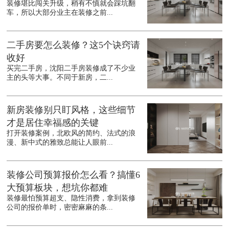
装修堪比闯关升级，稍有不慎就会踩坑翻
车，所以大部分业主在装修之前...
二手房要怎么装修？这5个诀窍请
收好
买完二手房，沈阳二手房装修成了不少业
主的头等大事。不同于新房，二...
新房装修别只盯风格，这些细节
才是居住幸福感的关键
打开装修案例，北欧风的简约、法式的浪
漫、新中式的雅致总能让人眼前...
装修公司预算报价怎么看？搞懂6
大预算板块，想坑你都难
装修最怕预算超支、隐性消费，拿到装修
公司的报价单时，密密麻麻的条...