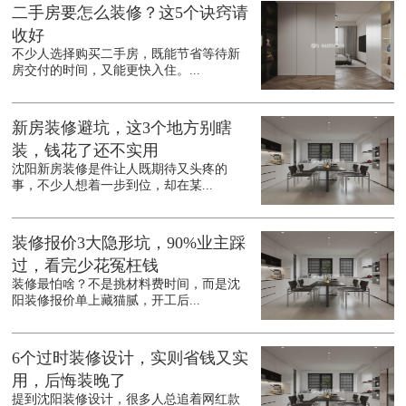
二手房要怎么装修？这5个诀窍请
收好
不少人选择购买二手房，既能节省等待新
房交付的时间，又能更快入住。...
新房装修避坑，这3个地方别瞎
装，钱花了还不实用
沈阳新房装修是件让人既期待又头疼的
事，不少人想着一步到位，却在某...
装修报价3大隐形坑，90%业主踩
过，看完少花冤枉钱
装修最怕啥？不是挑材料费时间，而是沈
阳装修报价单上藏猫腻，开工后...
6个过时装修设计，实则省钱又实
用，后悔装晚了
提到沈阳装修设计，很多人总追着网红款