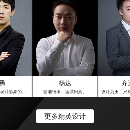
勇
杨达
齐
用抽象的思维去设计形象的事物
精雕细琢，返璞归真。
更多精英设计