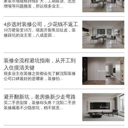
家装市场规模持续扩大，工期延误、恶意
增项等问题频发，所以很多业主...
4步选对装修公司，少花钱不返工
10万硬装变18万、墙面开裂售后扯皮，装
修踩坑的业主里，八成是因...
装修全流程避坑指南，从开工到
入住摸清关键
很多业主在装修之前都会先了解沈阳装修
公司口碑最好的是哪家，装修怕...
避开翻新坑，老房焕新少走弯路
买二手房划算，装修却头疼？沈阳二手房
装修藏着不少隐形坑，稍不留意...