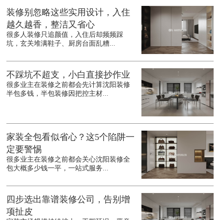
装修别忽略这些实用设计，入住
越久越香，整洁又省心
很多人装修只追颜值，入住后却频频踩
坑，玄关堆满鞋子、厨房台面乱糟...
不踩坑不超支，小白直接抄作业
很多业主在装修之前都会先计算沈阳装修
半包多钱，半包装修因把控主材...
家装全包看似省心？这5个陷阱一
定要警惕
很多业主在装修之前都会关心沈阳装修全
包大概多少钱一平，一站式服务...
四步选出靠谱装修公司，告别增
项扯皮