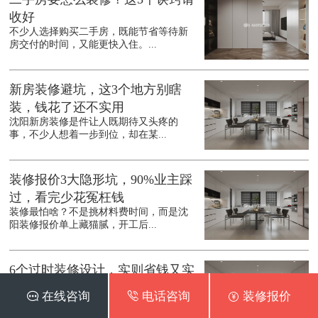
收好
不少人选择购买二手房，既能节省等待新
房交付的时间，又能更快入住。...
新房装修避坑，这3个地方别瞎
装，钱花了还不实用
沈阳新房装修是件让人既期待又头疼的
事，不少人想着一步到位，却在某...
装修报价3大隐形坑，90%业主踩
过，看完少花冤枉钱
装修最怕啥？不是挑材料费时间，而是沈
阳装修报价单上藏猫腻，开工后...
6个过时装修设计，实则省钱又实
用，后悔装晚了
 在线咨询
 电话咨询
 装修报价
提到沈阳装修设计，很多人总追着网红款
跑，觉得老设计不够时髦。但有...