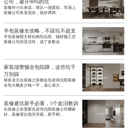
公司，避开90%的坑
装修对小白来说，堪比一场渡劫，市场上
装修公司鱼龙混杂，低价诱饵、...
半包装修全攻略，不踩坑不超支
半包装修因主材自购控品质、辅材施工交
装修公司的灵活性，成了多数业...
家装须警惕全包陷阱，这些坑千
万别踩
很多业主在装修之前都会先咨询沈阳装修
全包大概多少钱一平，省心省力...
装修避坑新手必看，5个血泪教训
在装修之前需要先咨询沈阳装修公司哪家
好，装修堪比闯关升级，新手稍...