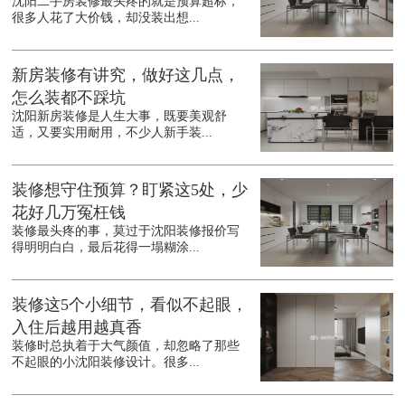
沈阳二手房装修最头疼的就是预算超标，
很多人花了大价钱，却没装出想...
新房装修有讲究，做好这几点，
怎么装都不踩坑
沈阳新房装修是人生大事，既要美观舒
适，又要实用耐用，不少人新手装...
装修想守住预算？盯紧这5处，少
花好几万冤枉钱
装修最头疼的事，莫过于沈阳装修报价写
得明明白白，最后花得一塌糊涂...
装修这5个小细节，看似不起眼，
入住后越用越真香
装修时总执着于大气颜值，却忽略了那些
不起眼的小沈阳装修设计。很多...