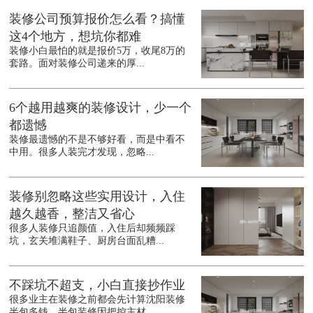
装修公司预算报价怎么看？搞懂
这4个地方，想坑你都难
装修小白最怕的就是报价5万，收尾8万的
套路。面对装修公司递来的厚...
6个越用越爽的装修设计，少一个
都遗憾
装修最遗憾的不是不够好看，而是中看不
中用。很多人装完才发现，忽略...
装修别忽略这些实用设计，入住
越久越香，整洁又省心
很多人装修只追颜值，入住后却频频踩
坑，玄关堆满鞋子、厨房台面乱糟...
不踩坑不超支，小白直接抄作业
很多业主在装修之前都会先计算沈阳装修
半包多钱，半包装修因把控主材...