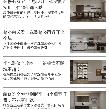
装修必看5个巧思设计，省空间还
实用，住10年都不腻
装修最头疼的莫过于空间小、需求多，明
明面积不算小，住进去却到处乱...
修小白必看，选装修公司避开这3
个坑
不少装修小白第一次选沈阳装修公司时，
总被免费设计、低价套餐吸引，...
半包装修全攻略，一篇搞懂不踩
坑不超支
在装修之前都会先了解沈阳装修半包多
钱，装修选半包，想控品质又怕超...
装修选全包也别躺平，4个细节盯
紧，不花冤枉钱
很多业主在装修之前都会先计算沈阳装修