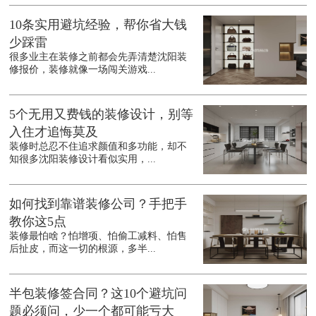
10条实用避坑经验，帮你省大钱
少踩雷
很多业主在装修之前都会先弄清楚沈阳装
修报价，装修就像一场闯关游戏...
5个无用又费钱的装修设计，别等
入住才追悔莫及
装修时总忍不住追求颜值和多功能，却不
知很多沈阳装修设计看似实用，...
如何找到靠谱装修公司？手把手
教你这5点
装修最怕啥？怕增项、怕偷工减料、怕售
后扯皮，而这一切的根源，多半...
半包装修签合同？这10个避坑问
题必须问，少一个都可能亏大