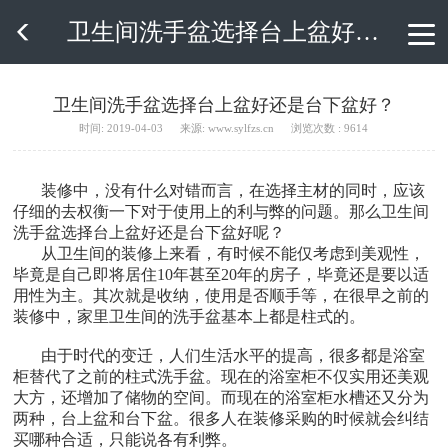
卫生间洗手盆选择台上盆好还是台下盆好？

卫生间洗手盆选择台上盆好还是台下盆好？
时间: 2019-04-03
来源: www.sylfzs.cn
浏览次数 : 9614
装修中，没有什么对错而言，在选择主材的同时，应该
仔细的去权衡一下对于使用上的利与弊的问题。那么卫生间
洗手盆选择台上盆好还是台下盆好呢？
从卫生间的装修上来看，有时候不能仅考虑到美观性，
毕竟是自己即将居住10年甚至20年的房子，毕竟还是要以适
用性为主。其次就是收纳，使用是否顺手等，在很早之前的
装修中，家里卫生间的洗手盆基本上都是柱式的。
由于时代的变迁，人们生活水平的提高，很多都是浴室
柜替代了之前的柱式洗手盆。现在的浴室柜不仅实用还美观
大方，还增加了储物的空间。而现在的浴室柜水槽还又分为
两种，台上盆和台下盆。很多人在装修采购的时候就会纠结
买哪种合适，只能说各有利弊。