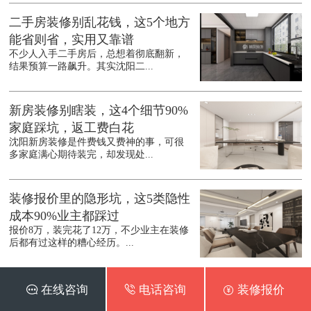
二手房装修别乱花钱，这5个地方
能省则省，实用又靠谱
不少人入手二手房后，总想着彻底翻新，
结果预算一路飙升。其实沈阳二...
新房装修别瞎装，这4个细节90%
家庭踩坑，返工费白花
沈阳新房装修是件费钱又费神的事，可很
多家庭满心期待装完，却发现处...
装修报价里的隐形坑，这5类隐性
成本90%业主都踩过
报价8万，装完花了12万，不少业主在装修
后都有过这样的糟心经历。...
入住后想当懒人？这4个装修设计
 在线咨询
 电话咨询
 装修报价
一定要用上