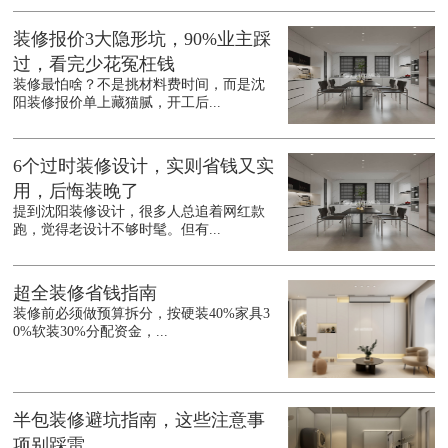
装修报价3大隐形坑，90%业主踩
过，看完少花冤枉钱
装修最怕啥？不是挑材料费时间，而是沈
阳装修报价单上藏猫腻，开工后...
6个过时装修设计，实则省钱又实
用，后悔装晚了
提到沈阳装修设计，很多人总追着网红款
跑，觉得老设计不够时髦。但有...
超全装修省钱指南
装修前必须做预算拆分，按硬装40%家具3
0%软装30%分配资金，...
半包装修避坑指南，这些注意事
项别踩雷