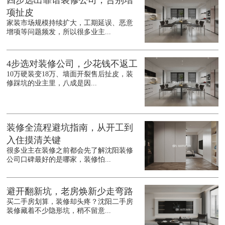
四步选出靠谱装修公司，告别增
项扯皮
家装市场规模持续扩大，工期延误、恶意
增项等问题频发，所以很多业主...
4步选对装修公司，少花钱不返工
10万硬装变18万、墙面开裂售后扯皮，装
修踩坑的业主里，八成是因...
装修全流程避坑指南，从开工到
入住摸清关键
很多业主在装修之前都会先了解沈阳装修
公司口碑最好的是哪家，装修怕...
避开翻新坑，老房焕新少走弯路
买二手房划算，装修却头疼？沈阳二手房
装修藏着不少隐形坑，稍不留意...