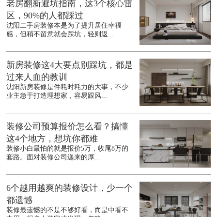
老房翻新避坑指南，这3个核心雷
区，90%的人都踩过
沈阳二手房装修本是为了提升居住幸福
感，但稍不留意就会踩坑，轻则返...
新房装修这4大要点别踩坑，都是
过来人血的教训
沈阳新房装修是件耗时耗力的大事，不少
业主急于打造理想家，容易跟风...
装修公司预算报价怎么看？搞懂
这4个地方，想坑你都难
装修小白最怕的就是报价5万，收尾8万的
套路。面对装修公司递来的厚...
6个越用越爽的装修设计，少一个
都遗憾
装修最遗憾的不是不够好看，而是中看不