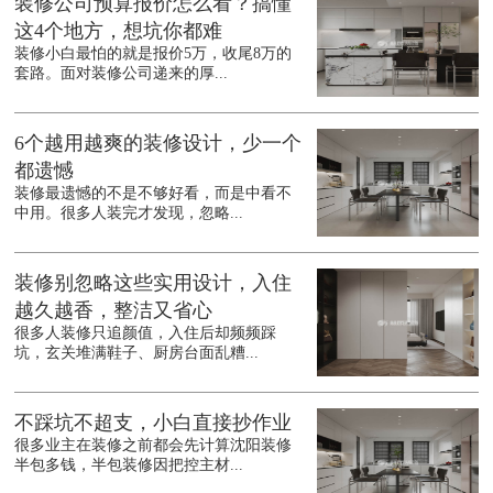
装修公司预算报价怎么看？搞懂
这4个地方，想坑你都难
装修小白最怕的就是报价5万，收尾8万的
套路。面对装修公司递来的厚...
6个越用越爽的装修设计，少一个
都遗憾
装修最遗憾的不是不够好看，而是中看不
中用。很多人装完才发现，忽略...
装修别忽略这些实用设计，入住
越久越香，整洁又省心
很多人装修只追颜值，入住后却频频踩
坑，玄关堆满鞋子、厨房台面乱糟...
不踩坑不超支，小白直接抄作业
很多业主在装修之前都会先计算沈阳装修
半包多钱，半包装修因把控主材...