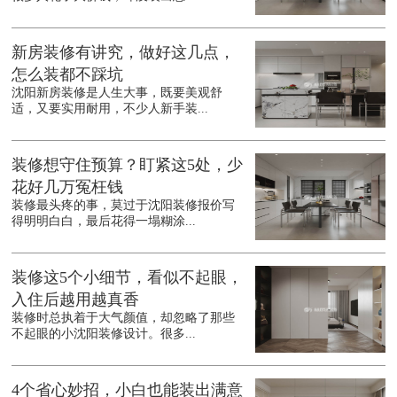
新房装修有讲究，做好这几点，
怎么装都不踩坑
沈阳新房装修是人生大事，既要美观舒
适，又要实用耐用，不少人新手装...
装修想守住预算？盯紧这5处，少
花好几万冤枉钱
装修最头疼的事，莫过于沈阳装修报价写
得明明白白，最后花得一塌糊涂...
装修这5个小细节，看似不起眼，
入住后越用越真香
装修时总执着于大气颜值，却忽略了那些
不起眼的小沈阳装修设计。很多...
4个省心妙招，小白也能装出满意