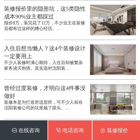
装修报价里的隐形坑，这5类隐性
成本90%业主都踩过
报价8万，装完花了12万，不少业主在装修
后都有过这样的糟心经历。...
入住后想当懒人？这4个装修设计
一定要用上
不少人装修时满心期待，入住后却被繁杂
家务浇灭热情。其实选对沈阳装...
曾经过度装修，才明白这4件事没
做好
装修本是为打造舒适居所，可不少人却在
沈阳装修公司的坑里栽了跟头。...
签半包合同前，这4个关键问题不
 在线咨询
 电话咨询
 装修报价
问清，等于白扔钱