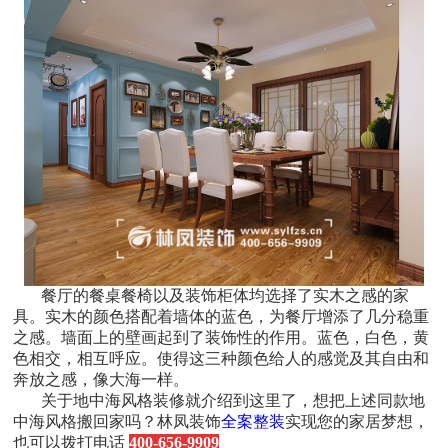
餐厅的餐桌餐椅以及装饰柜体均选择了实木之感的家
具。实木的颜色搭配着墙体的蓝色，为餐厅增添了几分稳重
之感。墙面上的壁画起到了装饰性的作用。蓝色，白色，黄
色相交，相互呼应。使得这三种颜色给人的感觉及其自由和
奔放之感，像大海一样。
关于地中海风格装修就介绍到这里了，想把上述同款地
中海风格搬回家吗？林凤装饰
全案整装
实现您的家居梦想，
也可以拨打电话
400-656-9909