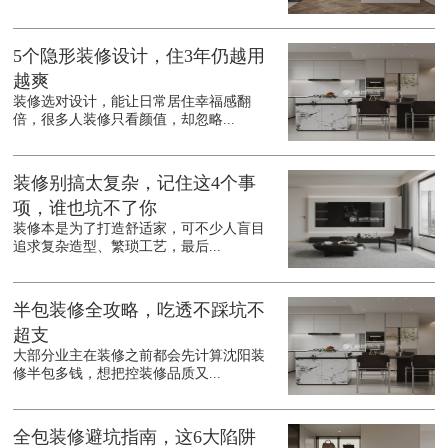
5个隐形装修设计，住3年仍越用
越爽
装修选对设计，能让日常居住幸福感翻
倍，很多人装修只看颜值，却忽略...
装修别搞太复杂，记住这4个事
项，谁也坑不了你
装修本是为了打造舒适家，可不少人盲目
追求复杂造型、繁琐工艺，最后...
半包装修全攻略，吃透不踩坑不
超支
大部分业主在装修之前都会先计算沈阳装
修半包多钱，想把控装修品质又...
全包装修避坑指南，这6大陷阱