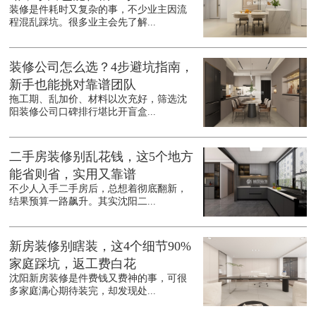
装修是件耗时又复杂的事，不少业主因流
程混乱踩坑。很多业主会先了解...
装修公司怎么选？4步避坑指南，
新手也能挑对靠谱团队
拖工期、乱加价、材料以次充好，筛选沈
阳装修公司口碑排行堪比开盲盒...
二手房装修别乱花钱，这5个地方
能省则省，实用又靠谱
不少人入手二手房后，总想着彻底翻新，
结果预算一路飙升。其实沈阳二...
新房装修别瞎装，这4个细节90%
家庭踩坑，返工费白花
沈阳新房装修是件费钱又费神的事，可很
多家庭满心期待装完，却发现处...