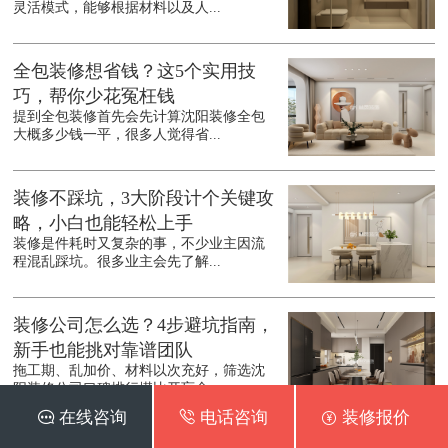
灵活模式，能够根据材料以及人...
全包装修想省钱？这5个实用技
巧，帮你少花冤枉钱
提到全包装修首先会先计算沈阳装修全包
大概多少钱一平，很多人觉得省...
装修不踩坑，3大阶段计个关键攻
略，小白也能轻松上手
装修是件耗时又复杂的事，不少业主因流
程混乱踩坑。很多业主会先了解...
装修公司怎么选？4步避坑指南，
新手也能挑对靠谱团队
拖工期、乱加价、材料以次充好，筛选沈
阳装修公司口碑排行堪比开盲盒...
 在线咨询
 电话咨询
 装修报价