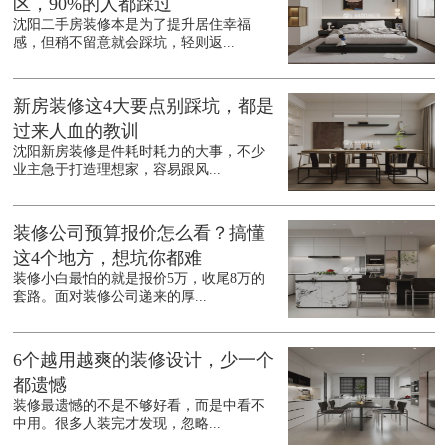
区，90%的人都踩过
沈阳二手房装修本是为了提升居住幸福
感，但稍不留意就会踩坑，轻则返...
新房装修这4大要点别踩坑，都是
过来人血的教训
沈阳新房装修是件耗时耗力的大事，不少
业主急于打造理想家，容易跟风...
装修公司预算报价怎么看？搞懂
这4个地方，想坑你都难
装修小白最怕的就是报价5万，收尾8万的
套路。面对装修公司递来的厚...
6个越用越爽的装修设计，少一个
都遗憾
装修最遗憾的不是不够好看，而是中看不
中用。很多人装完才发现，忽略...