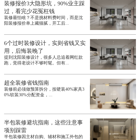
装修报价3大隐形坑，90%业主踩
过，看完少花冤枉钱
装修最怕啥？不是挑材料费时间，而是沈
阳装修报价单上藏猫腻，开工后...
6个过时装修设计，实则省钱又实
用，后悔装晚了
提到沈阳装修设计，很多人总追着网红款
跑，觉得老设计不够时髦。但有...
超全装修省钱指南
装修前必须做预算拆分，按硬装40%家具3
0%软装30%分配资金，...
半包装修避坑指南，这些注意事
项别踩雷
半包装修因主材自购、辅材和施工外包的