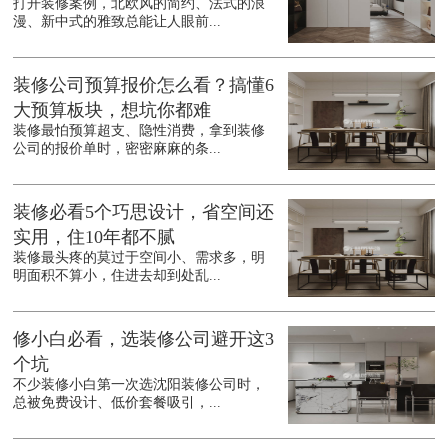
打开装修案例，北欧风的简约、法式的浪
漫、新中式的雅致总能让人眼前...
装修公司预算报价怎么看？搞懂6
大预算板块，想坑你都难
装修最怕预算超支、隐性消费，拿到装修
公司的报价单时，密密麻麻的条...
装修必看5个巧思设计，省空间还
实用，住10年都不腻
装修最头疼的莫过于空间小、需求多，明
明面积不算小，住进去却到处乱...
修小白必看，选装修公司避开这3
个坑
不少装修小白第一次选沈阳装修公司时，
总被免费设计、低价套餐吸引，...