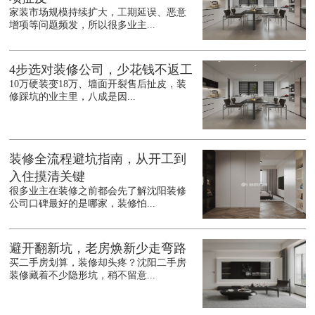
家装市场规模持续扩大，工期延误、恶意
增项等问题频发，所以很多业主...
4步选对装修公司，少花钱不返工
10万硬装变18万、墙面开裂售后扯皮，装
修踩坑的业主里，八成是因...
装修全流程避坑指南，从开工到
入住摸清关键
很多业主在装修之前都会先了解沈阳装修
公司口碑最好的是哪家，装修怕...
避开翻新坑，老房焕新少走弯路
买二手房划算，装修却头疼？沈阳二手房
装修藏着不少隐形坑，稍不留意...