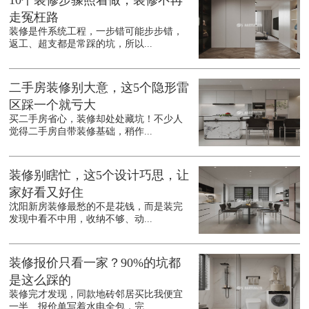
10个装修步骤照着做，装修不再
走冤枉路
装修是件系统工程，一步错可能步步错，
返工、超支都是常踩的坑，所以...
二手房装修别大意，这5个隐形雷
区踩一个就亏大
买二手房省心，装修却处处藏坑！不少人
觉得二手房自带装修基础，稍作...
装修别瞎忙，这5个设计巧思，让
家好看又好住
沈阳新房装修最愁的不是花钱，而是装完
发现中看不中用，收纳不够、动...
装修报价只看一家？90%的坑都
是这么踩的
装修完才发现，同款地砖邻居买比我便宜
一半、报价单写着水电全包，完...