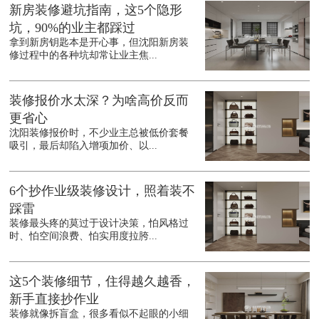
新房装修避坑指南，这5个隐形
坑，90%的业主都踩过
拿到新房钥匙本是开心事，但沈阳新房装
修过程中的各种坑却常让业主焦...
装修报价水太深？为啥高价反而
更省心
沈阳装修报价时，不少业主总被低价套餐
吸引，最后却陷入增项加价、以...
6个抄作业级装修设计，照着装不
踩雷
装修最头疼的莫过于设计决策，怕风格过
时、怕空间浪费、怕实用度拉胯...
这5个装修细节，住得越久越香，
新手直接抄作业
装修就像拆盲盒，很多看似不起眼的小细