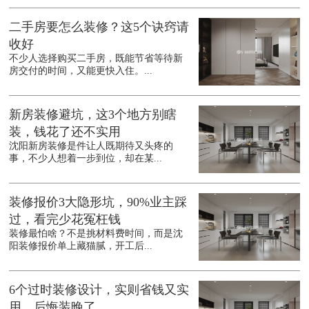
二手房要怎么装修？这5个诀窍请
收好
不少人选择购买二手房，既能节省等待新
房交付的时间，又能更快入住。...
新房装修避坑，这3个地方别瞎
装，钱花了还不实用
沈阳新房装修是件让人既期待又头疼的
事，不少人想着一步到位，却在某...
装修报价3大隐形坑，90%业主踩
过，看完少花冤枉钱
装修最怕啥？不是挑材料费时间，而是沈
阳装修报价单上藏猫腻，开工后...
6个过时装修设计，实则省钱又实
用，后悔装晚了