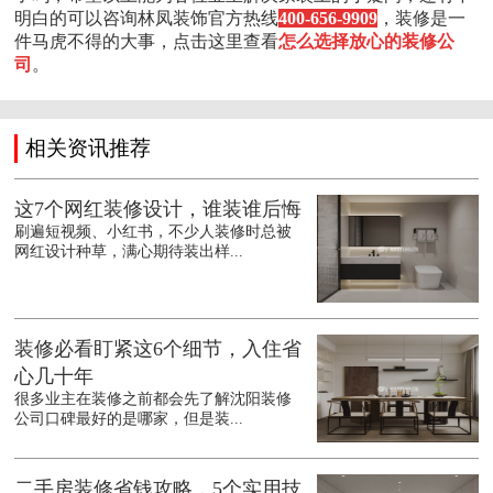
明白的可以咨询林凤装饰官方热线
400-656-9909
，装修是一
件马虎不得的大事，点击这里查看
怎么选择放心的装修公
司
。
相关资讯推荐
这7个网红装修设计，谁装谁后悔
刷遍短视频、小红书，不少人装修时总被
网红设计种草，满心期待装出样...
装修必看盯紧这6个细节，入住省
心几十年
很多业主在装修之前都会先了解沈阳装修
公司口碑最好的是哪家，但是装...
二手房装修省钱攻略，5个实用技