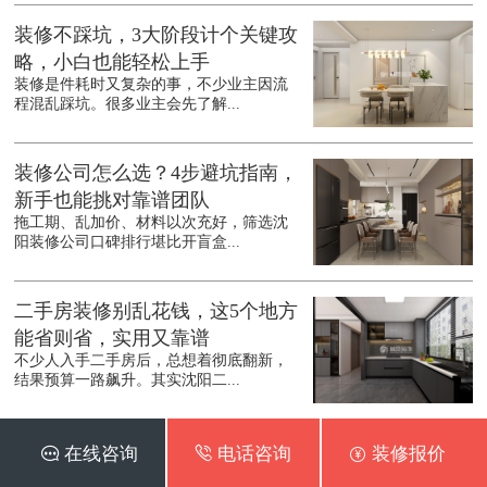
装修不踩坑，3大阶段计个关键攻
略，小白也能轻松上手
装修是件耗时又复杂的事，不少业主因流
程混乱踩坑。很多业主会先了解...
装修公司怎么选？4步避坑指南，
新手也能挑对靠谱团队
拖工期、乱加价、材料以次充好，筛选沈
阳装修公司口碑排行堪比开盲盒...
二手房装修别乱花钱，这5个地方
能省则省，实用又靠谱
不少人入手二手房后，总想着彻底翻新，
结果预算一路飙升。其实沈阳二...
新房装修别瞎装，这4个细节90%
 在线咨询
 电话咨询
 装修报价
家庭踩坑，返工费白花