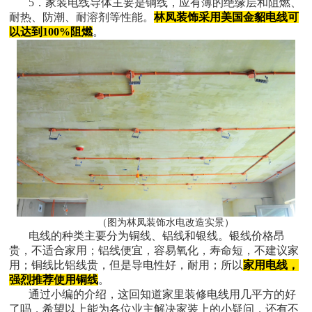
5．家装电线导体主要是铜线，应有薄的绝缘层和阻燃、
耐热、防潮、耐溶剂等性能。
林凤装饰采用美国金貂电线可
以达到100%阻燃
。
（图为林凤装饰水电改造实景）
电线的种类主要分为铜线、铝线和银线。银线价格昂
贵，不适合家用；铝线便宜，容易氧化，寿命短，不建议家
用；铜线比铝线贵，但是导电性好，耐用；所以
家用电线，
强烈推荐使用铜线
。
通过小编的介绍，这回知道家里装修电线用几平方的好
了吗，希望以上能为各位业主解决家装上的小疑问，还有不