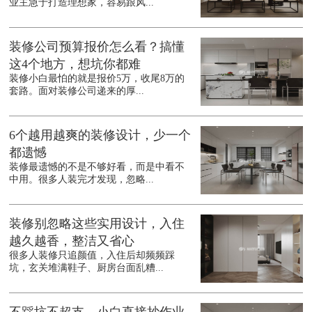
业主急于打造理想家，容易跟风...
装修公司预算报价怎么看？搞懂
这4个地方，想坑你都难
装修小白最怕的就是报价5万，收尾8万的
套路。面对装修公司递来的厚...
6个越用越爽的装修设计，少一个
都遗憾
装修最遗憾的不是不够好看，而是中看不
中用。很多人装完才发现，忽略...
装修别忽略这些实用设计，入住
越久越香，整洁又省心
很多人装修只追颜值，入住后却频频踩
坑，玄关堆满鞋子、厨房台面乱糟...