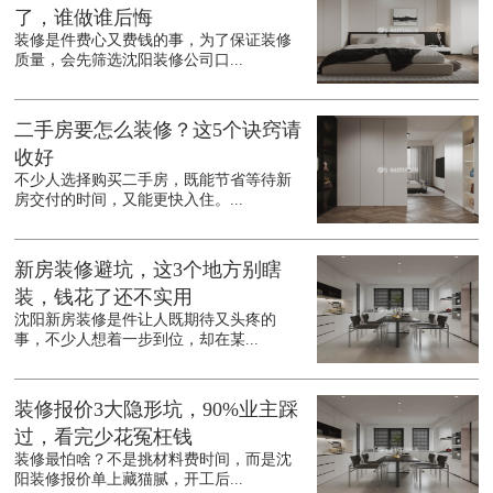
了，谁做谁后悔
装修是件费心又费钱的事，为了保证装修
质量，会先筛选沈阳装修公司口...
二手房要怎么装修？这5个诀窍请
收好
不少人选择购买二手房，既能节省等待新
房交付的时间，又能更快入住。...
新房装修避坑，这3个地方别瞎
装，钱花了还不实用
沈阳新房装修是件让人既期待又头疼的
事，不少人想着一步到位，却在某...
装修报价3大隐形坑，90%业主踩
过，看完少花冤枉钱
装修最怕啥？不是挑材料费时间，而是沈
阳装修报价单上藏猫腻，开工后...