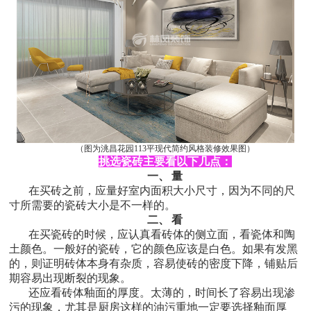
（图为洮昌花园113平现代简约风格装修效果图）
挑选瓷砖主要看以下几点：
一、
量
在买砖之前，应量好室内面积大小尺寸，因为不同的尺
寸所需要的瓷砖大小是不一样的。
二、
看
在买瓷砖的时候，应认真看砖体的侧立面，看瓷体和陶
土颜色。一般好的瓷砖，它的颜色应该是白色。如果有发黑
的，则证明砖体本身有杂质，容易使砖的密度下降，铺贴后
期容易出现断裂的现象。
还应看砖体釉面的厚度。太薄的，时间长了容易出现渗
污的现象，尤其是厨房这样的油污重地一定要选择釉面厚