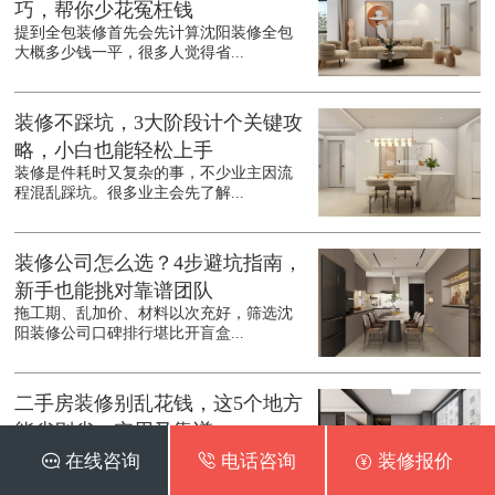
巧，帮你少花冤枉钱
提到全包装修首先会先计算沈阳装修全包
大概多少钱一平，很多人觉得省...
装修不踩坑，3大阶段计个关键攻
略，小白也能轻松上手
装修是件耗时又复杂的事，不少业主因流
程混乱踩坑。很多业主会先了解...
装修公司怎么选？4步避坑指南，
新手也能挑对靠谱团队
拖工期、乱加价、材料以次充好，筛选沈
阳装修公司口碑排行堪比开盲盒...
二手房装修别乱花钱，这5个地方
能省则省，实用又靠谱
不少人入手二手房后，总想着彻底翻新，
 在线咨询
 电话咨询
 装修报价
结果预算一路飙升。其实沈阳二...