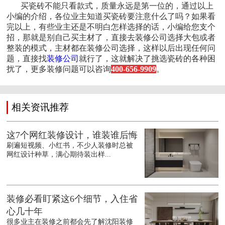
买瓷砖不能只看款式，质量永远是第一位的，通过以上
小编的介绍，各位业主知道买瓷砖要注意什么了吗？如果看
完以上，有些业主还是不明白怎样选择的话，小编给您支个
招，那就是别自己买主材了，直接去装修公司选择大包或者
整装的模式，主材都在装修公司选择，这样以后出现任何问
题，直接找
装修公司
就行了，这就解决了挑选瓷砖的各种困
扰了，更多装修问题可以咨询
400-656-9909
。
相关资讯推荐
这7个网红装修设计，谁装谁后悔
刷遍短视频、小红书，不少人装修时总被
网红设计种草，满心期待装出样...
装修必看盯紧这6个细节，入住省
心几十年
很多业主在装修之前都会先了解沈阳装修