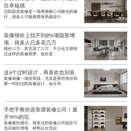
住幸福感
沈阳新房装修是一场考验耐心与眼光的修
行，很多人只顾着整体风格设计...
装修报价上找不到的6项隐形增
项，很多人已多花几万
报价12万，装完花了21万，不少业主都有
过这样的装修噩梦。低价套...
这4个过时设计，再喜欢也别装
装修就像一场排雷战，尤其是那些曾经风
靡一时的沈阳装修设计，如今早...
手把手教你选靠谱装修公司！避
开90%的坑
装修最怕遇坑，很多沈阳装修公司低价引
流后疯狂增项、材料以次充好、...