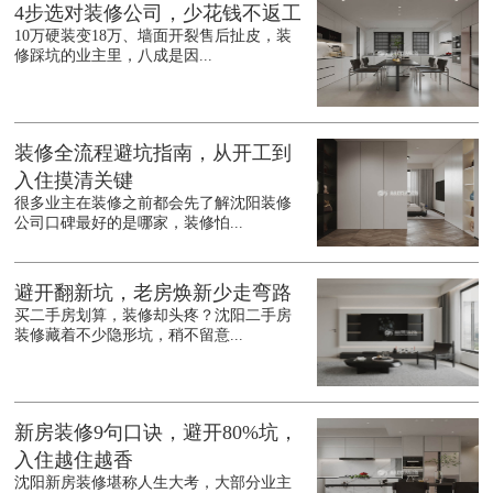
4步选对装修公司，少花钱不返工
10万硬装变18万、墙面开裂售后扯皮，装
修踩坑的业主里，八成是因...
装修全流程避坑指南，从开工到
入住摸清关键
很多业主在装修之前都会先了解沈阳装修
公司口碑最好的是哪家，装修怕...
避开翻新坑，老房焕新少走弯路
买二手房划算，装修却头疼？沈阳二手房
装修藏着不少隐形坑，稍不留意...
新房装修9句口诀，避开80%坑，
入住越住越香
沈阳新房装修堪称人生大考，大部分业主