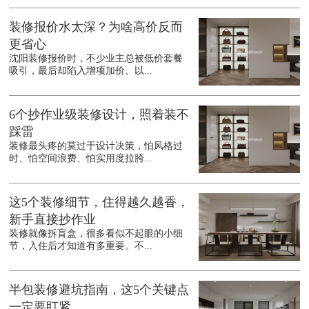
装修报价水太深？为啥高价反而
更省心
沈阳装修报价时，不少业主总被低价套餐
吸引，最后却陷入增项加价、以...
6个抄作业级装修设计，照着装不
踩雷
装修最头疼的莫过于设计决策，怕风格过
时、怕空间浪费、怕实用度拉胯...
这5个装修细节，住得越久越香，
新手直接抄作业
装修就像拆盲盒，很多看似不起眼的小细
节，入住后才知道有多重要。不...
半包装修避坑指南，这5个关键点
一定要盯紧