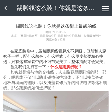
踢脚线这么装！你就是这条街上最靓的线

踢脚线这么装！你就是这条街上最靓的线
时间: 2019-05-17
来源: 【林凤装饰官网】沈阳装修公司_沈阳家装公司哪家好_沈阳装修设计
浏览次数 : 4758
在家庭装修中，虽然踢脚线看起来不起眼，但却和人穿
袜子一样，配什么颜色，什么样式，什么厚度都要精心挑
选，只有这些家装中的小细节完美了，整体搭配才会完美。
首先我们先扫盲一下：
什么是踢脚线呢？
其实就是墙与地的交接线，人走路容易踢到墙的那一部
分，踢脚线不仅可以防止碰撞保护墙体，还可以掩盖瓷砖、
地板与墙面的缝隙，以及掩盖装修后穿的网线电线等这种明
线。那么踢脚线如何选择呢？