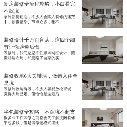
新房装修全流程攻略，小白看完
不踩坑
拿到新房钥匙，不少人会陷入装修的迷茫
中，步骤繁杂、节点众多，稍不...
装修设计千万别盲从，这四个细
节让你避免后悔
装修时，我们总忍不住跟风网红设计、照
搬邻居布局，却忽略了自家的实...
装修收尾6大关键活，做错入住全
是坑
装修到收尾阶段，不少人容易放松警惕，
觉得大局已定。但恰恰是这最后...
半包装修全攻略，不踩坑不超支
很多业主在装修之前都会先了解沈阳装修
半包多钱，但是装修选模式堪比...