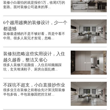
装修小白最怕的就是报价5万，收尾8万的
套路。面对装修公司递来的厚...
6个越用越爽的装修设计，少一个
都遗憾
装修最遗憾的不是不够好看，而是中看不
中用。很多人装完才发现，忽略...
装修别忽略这些实用设计，入住
越久越香，整洁又省心
很多人装修只追颜值，入住后却频频踩
坑，玄关堆满鞋子、厨房台面乱糟...
不踩坑不超支，小白直接抄作业
很多业主在装修之前都会先计算沈阳装修
半包多钱，半包装修因把控主材...