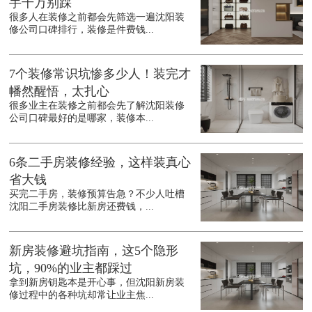
手千万别踩
很多人在装修之前都会先筛选一遍沈阳装
修公司口碑排行，装修是件费钱...
7个装修常识坑惨多少人！装完才
幡然醒悟，太扎心
很多业主在装修之前都会先了解沈阳装修
公司口碑最好的是哪家，装修本...
6条二手房装修经验，这样装真心
省大钱
买完二手房，装修预算告急？不少人吐槽
沈阳二手房装修比新房还费钱，...
新房装修避坑指南，这5个隐形
坑，90%的业主都踩过
拿到新房钥匙本是开心事，但沈阳新房装
修过程中的各种坑却常让业主焦...