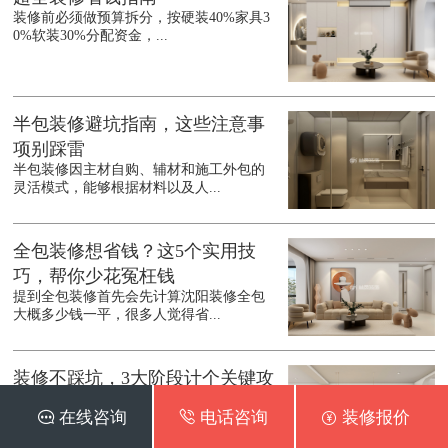
装修前必须做预算拆分，按硬装40%家具3
0%软装30%分配资金，...
半包装修避坑指南，这些注意事
项别踩雷
半包装修因主材自购、辅材和施工外包的
灵活模式，能够根据材料以及人...
全包装修想省钱？这5个实用技
巧，帮你少花冤枉钱
提到全包装修首先会先计算沈阳装修全包
大概多少钱一平，很多人觉得省...
装修不踩坑，3大阶段计个关键攻
略，小白也能轻松上手
 在线咨询
 电话咨询
 装修报价
装修是件耗时又复杂的事，不少业主因流
程混乱踩坑。很多业主会先了解...