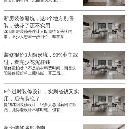
房交付的时间，又能更快入住。...
新房装修避坑，这3个地方别瞎
装，钱花了还不实用
沈阳新房装修是件让人既期待又头疼的
事，不少人想着一步到位，却在某...
装修报价3大隐形坑，90%业主踩
过，看完少花冤枉钱
装修最怕啥？不是挑材料费时间，而是沈
阳装修报价单上藏猫腻，开工后...
6个过时装修设计，实则省钱又实
用，后悔装晚了
提到沈阳装修设计，很多人总追着网红款
跑，觉得老设计不够时髦。但有...
超全装修省钱指南