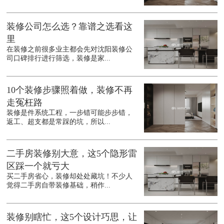
装修公司怎么选？靠谱之选看这
里
在装修之前很多业主都会先对沈阳装修公
司口碑排行进行筛选，装修是家...
10个装修步骤照着做，装修不再
走冤枉路
装修是件系统工程，一步错可能步步错，
返工、超支都是常踩的坑，所以...
二手房装修别大意，这5个隐形雷
区踩一个就亏大
买二手房省心，装修却处处藏坑！不少人
觉得二手房自带装修基础，稍作...
装修别瞎忙，这5个设计巧思，让