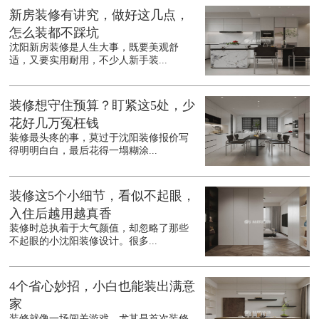
新房装修有讲究，做好这几点，
怎么装都不踩坑
沈阳新房装修是人生大事，既要美观舒
适，又要实用耐用，不少人新手装...
装修想守住预算？盯紧这5处，少
花好几万冤枉钱
装修最头疼的事，莫过于沈阳装修报价写
得明明白白，最后花得一塌糊涂...
装修这5个小细节，看似不起眼，
入住后越用越真香
装修时总执着于大气颜值，却忽略了那些
不起眼的小沈阳装修设计。很多...
4个省心妙招，小白也能装出满意
家
装修就像一场闯关游戏，尤其是首次装修