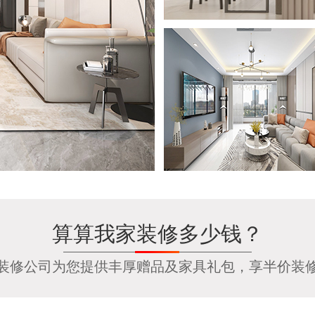
算算我家装修多少钱？
装修公司为您提供丰厚赠品及家具礼包，享半价装