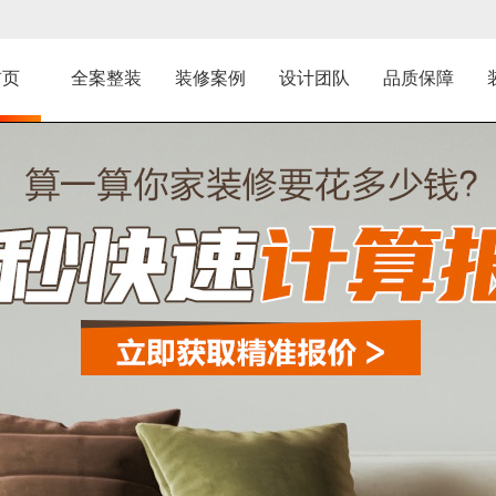
首页
全案整装
装修案例
设计团队
品质保障