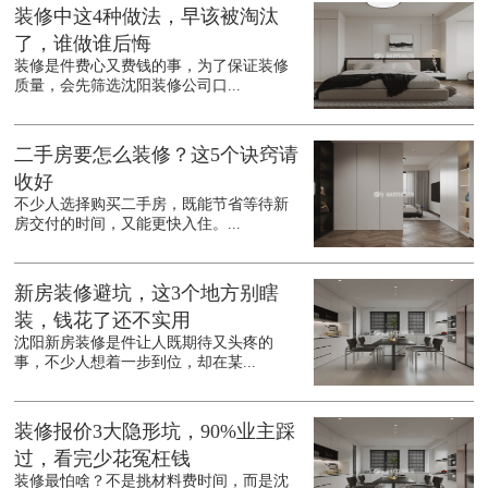
装修中这4种做法，早该被淘汰
了，谁做谁后悔
装修是件费心又费钱的事，为了保证装修
质量，会先筛选沈阳装修公司口...
二手房要怎么装修？这5个诀窍请
收好
不少人选择购买二手房，既能节省等待新
房交付的时间，又能更快入住。...
新房装修避坑，这3个地方别瞎
装，钱花了还不实用
沈阳新房装修是件让人既期待又头疼的
事，不少人想着一步到位，却在某...
装修报价3大隐形坑，90%业主踩
过，看完少花冤枉钱
装修最怕啥？不是挑材料费时间，而是沈