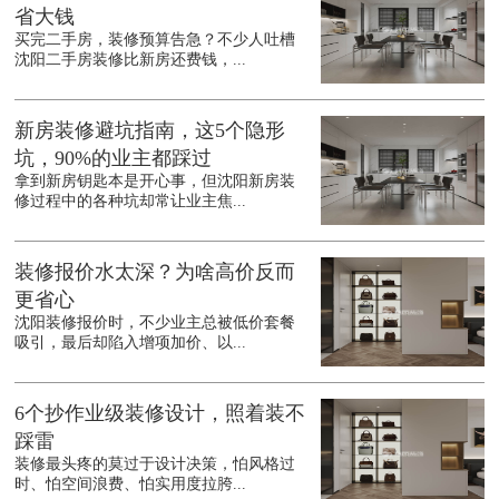
省大钱
买完二手房，装修预算告急？不少人吐槽
沈阳二手房装修比新房还费钱，...
新房装修避坑指南，这5个隐形
坑，90%的业主都踩过
拿到新房钥匙本是开心事，但沈阳新房装
修过程中的各种坑却常让业主焦...
装修报价水太深？为啥高价反而
更省心
沈阳装修报价时，不少业主总被低价套餐
吸引，最后却陷入增项加价、以...
6个抄作业级装修设计，照着装不
踩雷
装修最头疼的莫过于设计决策，怕风格过
时、怕空间浪费、怕实用度拉胯...