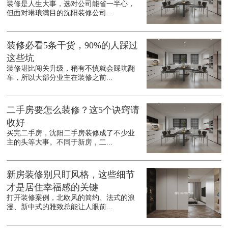
装修是人生大事，选对公司能省一半心，
但面对琳琅满目的沈阳装修公司...
装修必看5条干货，90%的人踩过
这些坑
装修堪比闯关升级，稍有不慎就会踩坑翻
车，所以大部分业主在装修之前...
二手房要怎么装修？这5个诀窍请
收好
买完二手房，沈阳二手房装修成了不少业
主的头等大事。不同于新房，二...
新房装修别只盯风格，这些细节
才是居住幸福感的关键
打开装修案例，北欧风的简约、法式的浪
漫、新中式的雅致总能让人眼前...