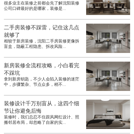
很多业主在装修之前都会先了解沈阳装修
公司口碑最好的是哪家，装修是...
二手房装修不踩雷，记住这几点
就够了
相较于新房装修，沈阳二手房装修更像拆
盲盒，隐蔽工程隐患、拆改风险...
新房装修全流程攻略，小白看完
不踩坑
拿到新房钥匙，不少人会陷入装修的迷茫
中，步骤繁杂、节点众多，稍不...
装修设计千万别盲从，这四个细
节让你避免后悔
装修时，我们总忍不住跟风网红设计、照
搬邻居布局，却忽略了自家的实...