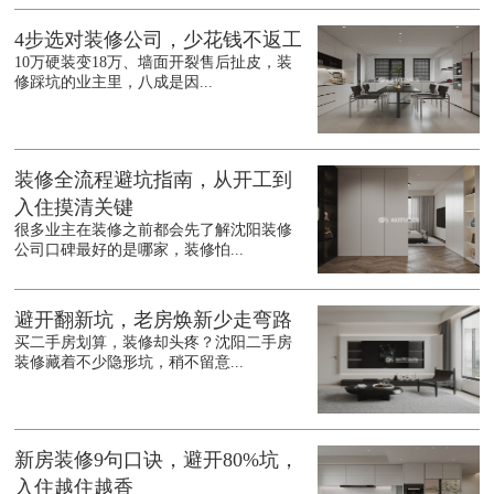
4步选对装修公司，少花钱不返工
10万硬装变18万、墙面开裂售后扯皮，装
修踩坑的业主里，八成是因...
装修全流程避坑指南，从开工到
入住摸清关键
很多业主在装修之前都会先了解沈阳装修
公司口碑最好的是哪家，装修怕...
避开翻新坑，老房焕新少走弯路
买二手房划算，装修却头疼？沈阳二手房
装修藏着不少隐形坑，稍不留意...
新房装修9句口诀，避开80%坑，
入住越住越香