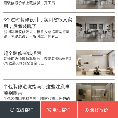
阳装修报价单上藏猫腻，开工后...
6个过时装修设计，实则省钱又实
用，后悔装晚了
提到沈阳装修设计，很多人总追着网红款
跑，觉得老设计不够时髦。但有...
超全装修省钱指南
装修前必须做预算拆分，按硬装40%家具3
0%软装30%分配资金，...
半包装修避坑指南，这些注意事
项别踩雷
半包装修因主材自购、辅材和施工外包的
灵活模式，能够根据材料以及人...
 在线咨询
 电话咨询
 装修报价