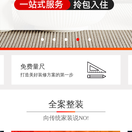
免费量尺
打造美好装修方案的第一步
全案整装
向传统家装说NO!