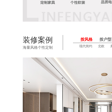
装修案例
按风格
按户型
现代简约
北欧
海量风格个性定制