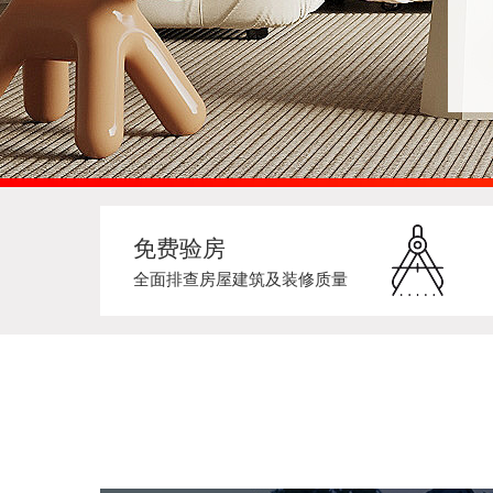
免费验房
全面排查房屋建筑及装修质量