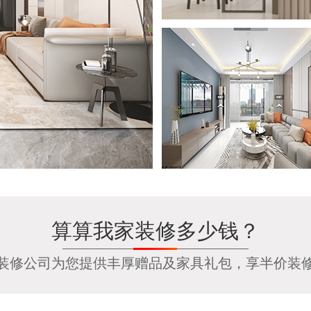
算算我家装修多少钱？
装修公司为您提供丰厚赠品及家具礼包，享半价装