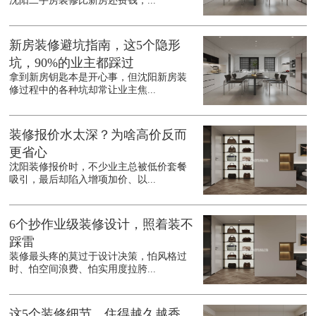
沈阳二手房装修比新房还费钱，...
新房装修避坑指南，这5个隐形
坑，90%的业主都踩过
拿到新房钥匙本是开心事，但沈阳新房装
修过程中的各种坑却常让业主焦...
装修报价水太深？为啥高价反而
更省心
沈阳装修报价时，不少业主总被低价套餐
吸引，最后却陷入增项加价、以...
6个抄作业级装修设计，照着装不
踩雷
装修最头疼的莫过于设计决策，怕风格过
时、怕空间浪费、怕实用度拉胯...
这5个装修细节，住得越久越香，