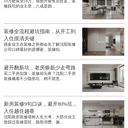
10万硬装变18万、墙面开裂售后扯皮，装
修踩坑的业主里，八成是因...
装修全流程避坑指南，从开工到
入住摸清关键
很多业主在装修之前都会先了解沈阳装修
公司口碑最好的是哪家，装修怕...
避开翻新坑，老房焕新少走弯路
买二手房划算，装修却头疼？沈阳二手房
装修藏着不少隐形坑，稍不留意...
新房装修9句口诀，避开80%坑，
入住越住越香
沈阳新房装修堪称人生大考，大部分业主
曾踩过装修雷区，隐形消费、施...