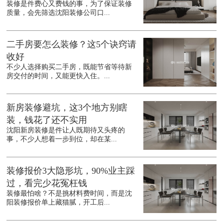
装修是件费心又费钱的事，为了保证装修
质量，会先筛选沈阳装修公司口...
二手房要怎么装修？这5个诀窍请
收好
不少人选择购买二手房，既能节省等待新
房交付的时间，又能更快入住。...
新房装修避坑，这3个地方别瞎
装，钱花了还不实用
沈阳新房装修是件让人既期待又头疼的
事，不少人想着一步到位，却在某...
装修报价3大隐形坑，90%业主踩
过，看完少花冤枉钱
装修最怕啥？不是挑材料费时间，而是沈
阳装修报价单上藏猫腻，开工后...