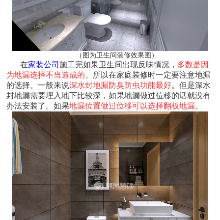
（图为卫生间装修效果图）
在
家装公司
施工完
如果卫生间出现反味情况，
多数是因
为地漏选择不当造成的
。所以在家庭装修时一定要注意地漏
的选择。一般来说
深水封地漏防臭防虫功能最好
。但是深水
封地漏需要埋入地下比较深，如果地漏做过位移的话就没有
办法安装了。如果
地漏位置做过位移可以选择翻板地漏
。