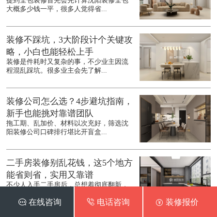
提到全包装修首先会先计算沈阳装修全包
大概多少钱一平，很多人觉得省...
装修不踩坑，3大阶段计个关键攻
略，小白也能轻松上手
装修是件耗时又复杂的事，不少业主因流
程混乱踩坑。很多业主会先了解...
装修公司怎么选？4步避坑指南，
新手也能挑对靠谱团队
拖工期、乱加价、材料以次充好，筛选沈
阳装修公司口碑排行堪比开盲盒...
二手房装修别乱花钱，这5个地方
能省则省，实用又靠谱
不少人入手二手房后，总想着彻底翻新，
结果预算一路飙升。其实沈阳二...
 在线咨询
 电话咨询
 装修报价