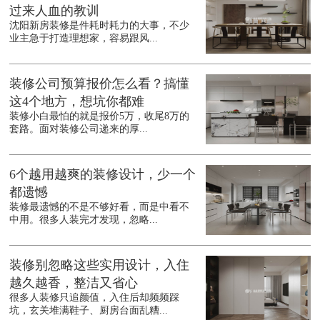
过来人血的教训
沈阳新房装修是件耗时耗力的大事，不少
业主急于打造理想家，容易跟风...
装修公司预算报价怎么看？搞懂
这4个地方，想坑你都难
装修小白最怕的就是报价5万，收尾8万的
套路。面对装修公司递来的厚...
6个越用越爽的装修设计，少一个
都遗憾
装修最遗憾的不是不够好看，而是中看不
中用。很多人装完才发现，忽略...
装修别忽略这些实用设计，入住
越久越香，整洁又省心
很多人装修只追颜值，入住后却频频踩
坑，玄关堆满鞋子、厨房台面乱糟...