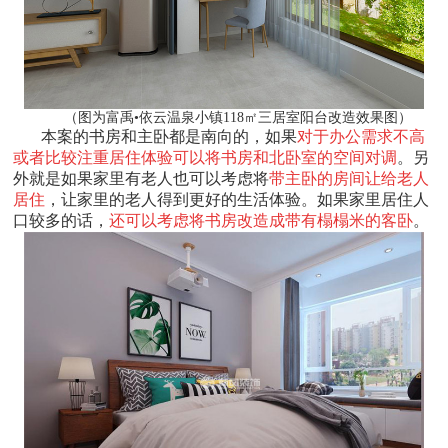
（图为富禹•依云温泉小镇118㎡三居室阳台改造效果图）
本案的书房和主卧都是南向的，如果
对于办公需求不高
或者比较注重居住体验可以将书房和北卧室的空间对调
。另
外就是如果家里有老人也可以考虑将
带主卧的房间让给老人
居住
，让家里的老人得到更好的生活体验。如果家里居住人
口较多的话，
还可以考虑将书房改造成带有榻榻米的客卧
。