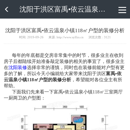
沈阳于洪区富禹•依云温泉小镇118㎡户型的装修分析

沈阳于洪区富禹•依云温泉小镇118㎡户型的装修分析
时间: 2019-09-26
来源: http://www.sylfzs.cn
浏览次数 : 3121
每年的年底都是交房非常集中的时节，很多业主在收到
房子后都陆续开始准备敲定装修的相关的事宜了，很多业主
在
沈阳装修
选择非常的谨慎，同时也在装修前能对户型有更
多的了解，所以今天小编就给大家带来沈阳于洪区
富禹•依
云温泉小镇118㎡户型的装修分析
，希望能对各位业主有所
帮助。
下面我们先来看一下富禹•依云温泉小镇118㎡三室两厅
一厨两卫的户型图：