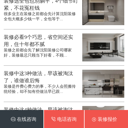
装修选全包也别躺平，4个细节盯
紧，不花冤枉钱
很多业主在装修之前都会先计算沈阳装修
全包大概多少钱一平，全包等于...
装修必看9个巧思，省空间还实
用，住十年都不腻
装修之前都会先了解沈阳装修公司哪家
好，装修最忌只顾当下好看，不顾...
装修中这3种做法，早该被淘汰
了，谁做谁后悔
装修是件费心费力的事，不少人会照搬传
统经验，却不知有些做法早已跟...
装修中这4种做法，早该被淘汰
了，谁做谁后悔
 在线咨询
 电话咨询
 装修报价
装修是件费心又费钱的事，为了保证装修
质量，会先筛选沈阳装修公司口...