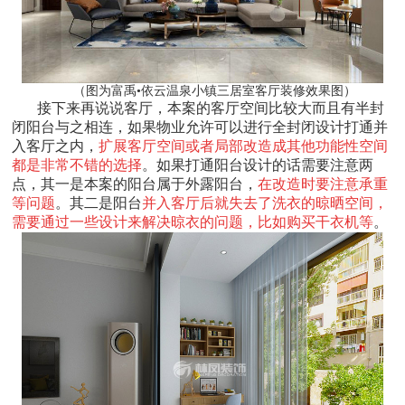
（图为富禹•依云温泉小镇三居室客厅装修效果图）
接下来再说说客厅，本案的客厅空间比较大而且有半封
闭阳台与之相连，如果物业允许可以进行全封闭设计打通并
入客厅之内，
扩展客厅空间或者局部改造成其他功能性空间
都是非常不错的选择
。如果打通阳台设计的话需要注意两
点，其一是本案的阳台属于外露阳台，
在改造时要注意承重
等问题
。其二是阳台
并入客厅后就失去了洗衣的晾晒空间，
需要通过一些设计来解决晾衣的问题，比如购买干衣机等
。