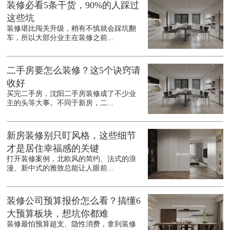
装修必看5条干货，90%的人踩过
这些坑
装修堪比闯关升级，稍有不慎就会踩坑翻
车，所以大部分业主在装修之前...
二手房要怎么装修？这5个诀窍请
收好
买完二手房，沈阳二手房装修成了不少业
主的头等大事。不同于新房，二...
新房装修别只盯风格，这些细节
才是居住幸福感的关键
打开装修案例，北欧风的简约、法式的浪
漫、新中式的雅致总能让人眼前...
装修公司预算报价怎么看？搞懂6
大预算板块，想坑你都难
装修最怕预算超支、隐性消费，拿到装修