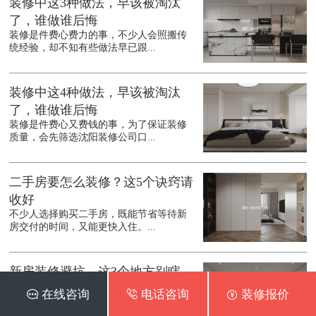
装修中这3种做法，早该被淘汰
了，谁做谁后悔
装修是件费心费力的事，不少人会照搬传
统经验，却不知有些做法早已跟...
装修中这4种做法，早该被淘汰
了，谁做谁后悔
装修是件费心又费钱的事，为了保证装修
质量，会先筛选沈阳装修公司口...
二手房要怎么装修？这5个诀窍请
收好
不少人选择购买二手房，既能节省等待新
房交付的时间，又能更快入住。...
新房装修避坑，这3个地方别瞎
装，钱花了还不实用
 在线咨询
 电话咨询
 装修报价
沈阳新房装修是件让人既期待又头疼的