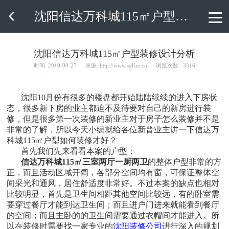
沈阳信达万科城115㎡户型装修设计分析

沈阳信达万科城115㎡户型装修设计分析
时间: 2019-09-27
来源: http://www.sylfzs.cn
浏览次数 : 3316
沈阳10月份有很多的楼盘都开始陆陆续续的进入下房状
态，很多新下房的业主都迫不及待要对自己的新房进行装
修，但是很多第一次装修的新业主对于房子怎么装修并不是
非常的了解，所以今天小编就给各位新晋业主讲一下信达万
科城115㎡户型如何装修才好？
首先我们先来看看本案的户型：
信达万科城115㎡三室两厅一厨两卫
的整体户型非常的方
正，而且活动区域开阔，各部分空间均有窗，可保证整体空
间采光和通风，居住舒适度非常好。不过本案的缺点也相对
比较明显，首先是卫生间相距其他空间比较远，有的卧室需
要穿过餐厅才能到达卫生间；而且进户门进来就能看到餐厅
的空间；而且主卧的的卫生间需要通过衣帽间才能进入。所
以在装修时需要找一家专业的
沈阳装修公司
进行深入的规划