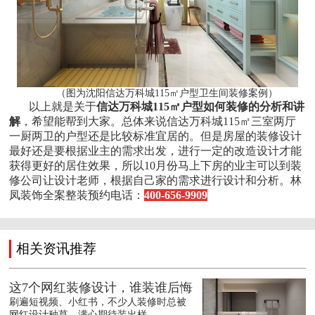
（图为沈阳信达万科城115㎡户型卫生间装修案例）
以上就是关于
信达万科城115㎡户型如何装修的分析和讲
解
，希望能帮到大家。总体来说信达万科城115㎡三室两厅
一厨两卫的户型还是比较标准宜居的。但是房屋的装修设计
最好还是要根据业主的需求出发，进行一定的改造设计才能
获得更好的居住效果，所以10月份马上下房的业主可以到装
修公司让设计老师，根据自己家的需求进行设计和分析。林
凤装饰全案整装预约电话：
400-656-9909
相关资讯推荐
这7个网红装修设计，谁装谁后悔
刷遍短视频、小红书，不少人装修时总被
网红设计种草，满心期待装出样...