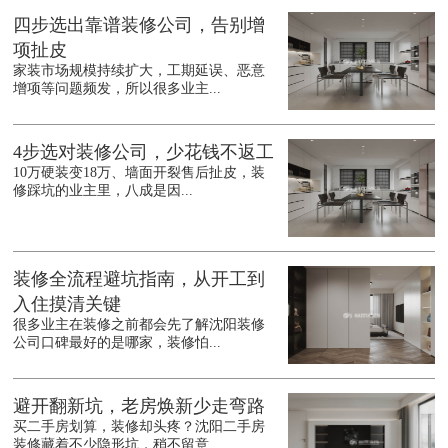
四步选出靠谱装修公司，告别增
项扯皮
家装市场规模持续扩大，工期延误、恶意
增项等问题频发，所以很多业主...
4步选对装修公司，少花钱不返工
10万硬装变18万、墙面开裂售后扯皮，装
修踩坑的业主里，八成是因...
装修全流程避坑指南，从开工到
入住摸清关键
很多业主在装修之前都会先了解沈阳装修
公司口碑最好的是哪家，装修怕...
避开翻新坑，老房焕新少走弯路
买二手房划算，装修却头疼？沈阳二手房
装修藏着不少隐形坑，稍不留意...