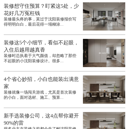
装修想守住预算？盯紧这5处，少
花好几万冤枉钱
装修最头疼的事，莫过于沈阳装修报价写
得明明白白，最后花得一塌糊涂...
装修这5个小细节，看似不起眼，
入住后越用越真香
装修时总执着于大气颜值，却忽略了那些
不起眼的小沈阳装修设计。很多...
4个省心妙招，小白也能装出满意
家
装修就像一场闯关游戏，尤其是首次装修
的小白，面对选材、施工、预算...
新手选装修公司，这4点帮你避开
90%的雷
很多业主在装修之前都会先了解沈阳装修