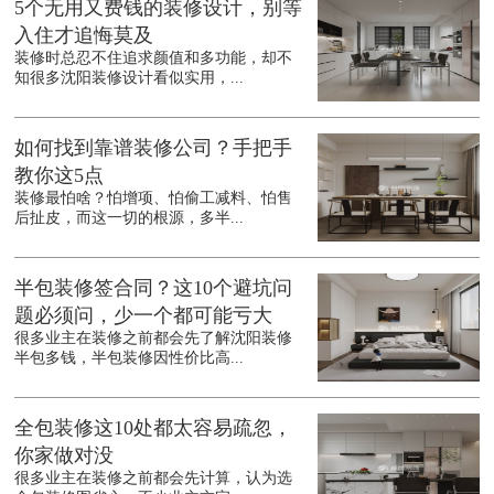
5个无用又费钱的装修设计，别等
入住才追悔莫及
装修时总忍不住追求颜值和多功能，却不
知很多沈阳装修设计看似实用，...
如何找到靠谱装修公司？手把手
教你这5点
装修最怕啥？怕增项、怕偷工减料、怕售
后扯皮，而这一切的根源，多半...
半包装修签合同？这10个避坑问
题必须问，少一个都可能亏大
很多业主在装修之前都会先了解沈阳装修
半包多钱，半包装修因性价比高...
全包装修这10处都太容易疏忽，
你家做对没
很多业主在装修之前都会先计算，认为选