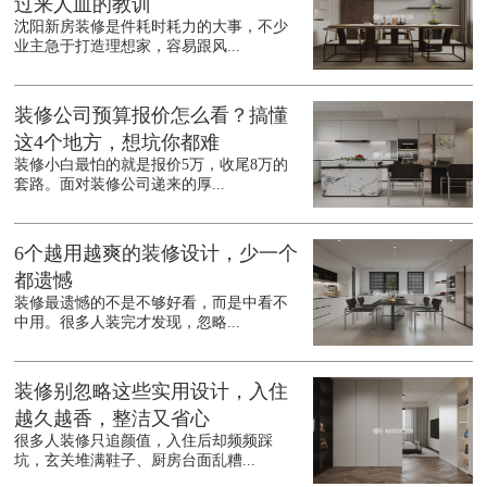
过来人血的教训
沈阳新房装修是件耗时耗力的大事，不少
业主急于打造理想家，容易跟风...
装修公司预算报价怎么看？搞懂
这4个地方，想坑你都难
装修小白最怕的就是报价5万，收尾8万的
套路。面对装修公司递来的厚...
6个越用越爽的装修设计，少一个
都遗憾
装修最遗憾的不是不够好看，而是中看不
中用。很多人装完才发现，忽略...
装修别忽略这些实用设计，入住
越久越香，整洁又省心
很多人装修只追颜值，入住后却频频踩
坑，玄关堆满鞋子、厨房台面乱糟...