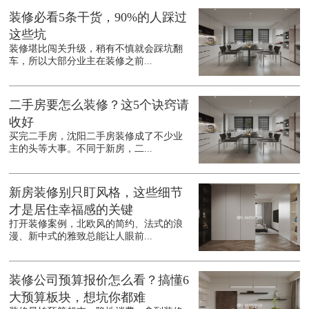
装修必看5条干货，90%的人踩过
这些坑
装修堪比闯关升级，稍有不慎就会踩坑翻
车，所以大部分业主在装修之前...
二手房要怎么装修？这5个诀窍请
收好
买完二手房，沈阳二手房装修成了不少业
主的头等大事。不同于新房，二...
新房装修别只盯风格，这些细节
才是居住幸福感的关键
打开装修案例，北欧风的简约、法式的浪
漫、新中式的雅致总能让人眼前...
装修公司预算报价怎么看？搞懂6
大预算板块，想坑你都难