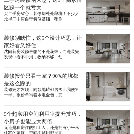
二手房装修别大意，这5个隐形雷
区踩一个就亏大
买二手房省心，装修却处处藏坑！不少人
觉得二手房自带装修基础，稍作...
装修别瞎忙，这5个设计巧思，让
家好看又好住
沈阳新房装修最愁的不是花钱，而是装完
发现中看不中用，收纳不够、动...
装修报价只看一家？90%的坑都
是这么踩的
装修完才发现，同款地砖邻居买比我便宜
一半、报价单写着水电全包，完...
5个超实用空间利用率提升技巧，
小房子也能显大两倍
无论是租房住的打工人，还是拥有小平米
住宅的家庭，空间不够用都是高...