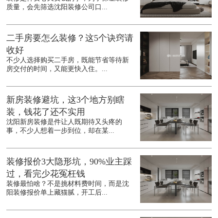
质量，会先筛选沈阳装修公司口...
二手房要怎么装修？这5个诀窍请
收好
不少人选择购买二手房，既能节省等待新
房交付的时间，又能更快入住。...
新房装修避坑，这3个地方别瞎
装，钱花了还不实用
沈阳新房装修是件让人既期待又头疼的
事，不少人想着一步到位，却在某...
装修报价3大隐形坑，90%业主踩
过，看完少花冤枉钱
装修最怕啥？不是挑材料费时间，而是沈
阳装修报价单上藏猫腻，开工后...