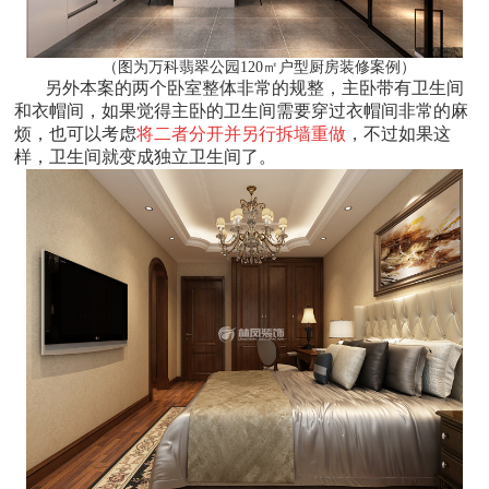
（图为万科翡翠公园120㎡户型厨房装修案例）
另外本案的两个卧室整体非常的规整，主卧带有卫生间
和衣帽间，如果觉得主卧的卫生间需要穿过衣帽间非常的麻
烦，也可以考虑
将二者分开并另行拆墙重做
，不过如果这
样，卫生间就变成独立卫生间了。