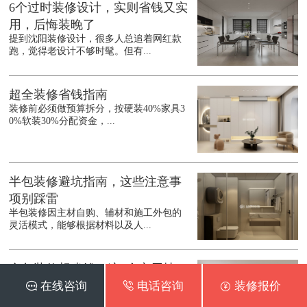
6个过时装修设计，实则省钱又实
用，后悔装晚了
提到沈阳装修设计，很多人总追着网红款
跑，觉得老设计不够时髦。但有...
超全装修省钱指南
装修前必须做预算拆分，按硬装40%家具3
0%软装30%分配资金，...
半包装修避坑指南，这些注意事
项别踩雷
半包装修因主材自购、辅材和施工外包的
灵活模式，能够根据材料以及人...
全包装修想省钱？这5个实用技
巧，帮你少花冤枉钱
 在线咨询
 电话咨询
 装修报价
提到全包装修首先会先计算沈阳装修全包