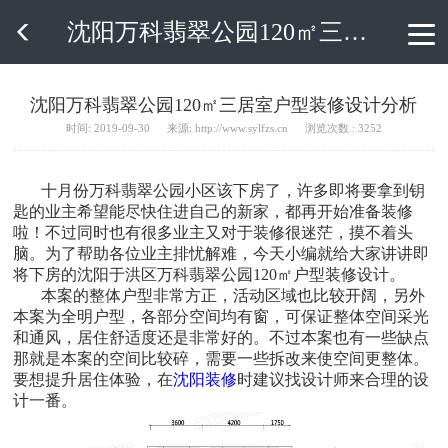
沈阳万科翡翠公园120㎡三居室户型装修设计分析

沈阳万科翡翠公园120㎡三居室户型装修设计分析
时间: 2019-09-30
来源: http://www.sylfzs.cn
浏览次数 : 3252
十月份万科翡翠公园小区该下房了，许多即将要拿到钥
匙的业主希望能尽快住进自己的新家，都再开始准备装修
啦！不过同时也有很多业主又对于装修很迷茫，摸不着头
脑。为了帮助各位业主排忧解难，今天小编就给大家讲讲即
将下房的沈阳于洪区万科翡翠公园120㎡户型装修设计。
本案的整体户型非常方正，活动区域也比较开阔，另外
本案为全明户型，各部分空间均有窗，可保证整体空间采光
和通风，居住舒适度还是非常好的。不过本案也有一些缺点
那就是本案的空间比较碎，需要一些拆改来使空间更整体。
要想提升居住体验，在
沈阳装修
时建议找设计师来合理的设
计一番。