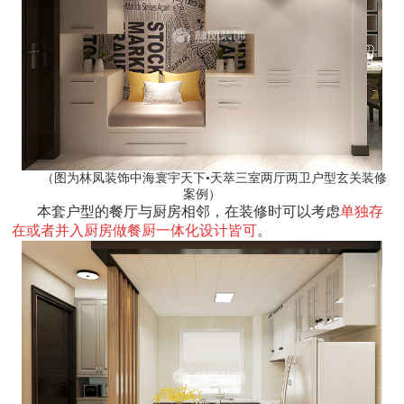
（图为林凤装饰中海寰宇天下•天萃三室两厅两卫户型玄关装修
案例）
本套户型的餐厅与厨房相邻，在装修时可以考虑
单独存
在或者并入厨房做餐厨一体化设计皆可
。