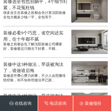
装修选全包也别躺平，4个细节盯
紧，不花冤枉钱
很多业主在装修之前都会先计算沈阳装修
全包大概多少钱一平，全包等于...
装修必看9个巧思，省空间还实
用，住十年都不腻
装修之前都会先了解沈阳装修公司哪家
好，装修最忌只顾当下好看，不顾...
装修中这3种做法，早该被淘汰
了，谁做谁后悔
装修是件费心费力的事，不少人会照搬传
统经验，却不知有些做法早已跟...
装修中这4种做法，早该被淘汰
了，谁做谁后悔
 在线咨询
 电话咨询
 装修报价
装修是件费心又费钱的事，为了保证装修