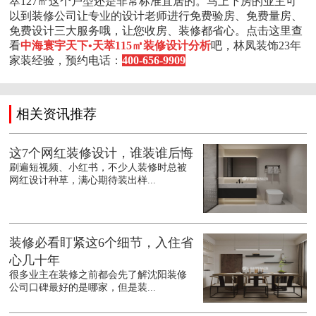
萃127㎡这个户型还是非常标准宜居的。马上下房的业主可
以到装修公司让专业的设计老师进行免费验房、免费量房、
免费设计三大服务哦，让您收房、装修都省心。点击这里查
看
中海寰宇天下•天萃115㎡装修设计分析
吧，林凤装饰23年
家装经验，预约电话：
400-656-9909
相关资讯推荐
这7个网红装修设计，谁装谁后悔
刷遍短视频、小红书，不少人装修时总被
网红设计种草，满心期待装出样...
装修必看盯紧这6个细节，入住省
心几十年
很多业主在装修之前都会先了解沈阳装修
公司口碑最好的是哪家，但是装...