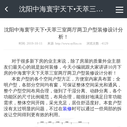
沈阳中海寰宇天下•天萃三室两厅两卫户型装修设计分析！

沈阳中海寰宇天下•天萃三室两厅两卫户型装修设计分
析！
时间: 2019-10-11
来源: http://www.sylfzs.cn
浏览次数 : 4129
对于很多新下房的业主来说，除了房屋的质量外业主朋
友们最关心的就是如何装修，今天小编就跟大家讲讲10月下
房的中海寰宇天下天萃三室两厅两卫户型装修设计分析！
本套户型的各个空间户型方正，方便室内家具布置；全
明户型，各部分空间均有窗，可保证整体空间采光和通风，
整个户型空间布局合理，做到了干湿分离、动静分离，各个
功能区的尺寸比例规范，布局合理，能很好地满足日常功能
需求，整体空间开阔，采光充足，居住舒适度好。本套户型
没有太过明显的问题，不过在
装修
时可以通过一些局部的拆
改让空间得到更有效的利用。