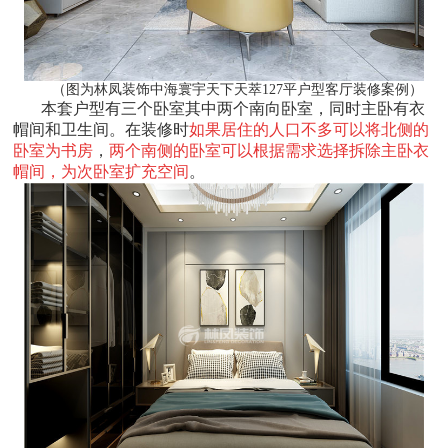
（图为林凤装饰中海寰宇天下天萃127平户型客厅装修案例）
本套户型有三个卧室其中两个南向卧室，同时主卧有衣
帽间和卫生间。在装修时
如果居住的人口不多可以将北侧的
卧室为书房
，
两个南侧的卧室可以根据需求选择拆除主卧衣
帽间，为次卧室扩充空间
。