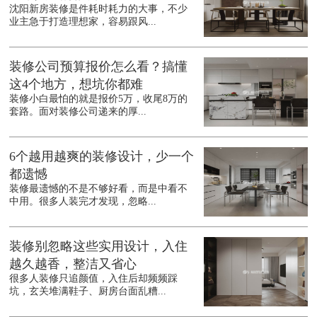
沈阳新房装修是件耗时耗力的大事，不少
业主急于打造理想家，容易跟风...
装修公司预算报价怎么看？搞懂
这4个地方，想坑你都难
装修小白最怕的就是报价5万，收尾8万的
套路。面对装修公司递来的厚...
6个越用越爽的装修设计，少一个
都遗憾
装修最遗憾的不是不够好看，而是中看不
中用。很多人装完才发现，忽略...
装修别忽略这些实用设计，入住
越久越香，整洁又省心
很多人装修只追颜值，入住后却频频踩
坑，玄关堆满鞋子、厨房台面乱糟...