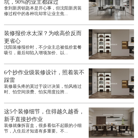
坑，90%的业主都踩过
拿到新房钥匙本是开心事，但沈阳新房装
修过程中的各种坑却常让业主焦...
装修报价水太深？为啥高价反而
更省心
沈阳装修报价时，不少业主总被低价套餐
吸引，最后却陷入增项加价、以...
6个抄作业级装修设计，照着装不
踩雷
装修最头疼的莫过于设计决策，怕风格过
时、怕空间浪费、怕实用度拉胯...
这5个装修细节，住得越久越香，
新手直接抄作业
装修就像拆盲盒，很多看似不起眼的小细
节，入住后才知道有多重要。不...