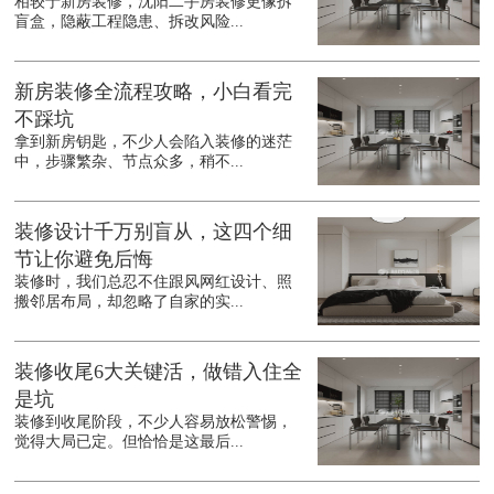
相较于新房装修，沈阳二手房装修更像拆
盲盒，隐蔽工程隐患、拆改风险...
新房装修全流程攻略，小白看完
不踩坑
拿到新房钥匙，不少人会陷入装修的迷茫
中，步骤繁杂、节点众多，稍不...
装修设计千万别盲从，这四个细
节让你避免后悔
装修时，我们总忍不住跟风网红设计、照
搬邻居布局，却忽略了自家的实...
装修收尾6大关键活，做错入住全
是坑
装修到收尾阶段，不少人容易放松警惕，
觉得大局已定。但恰恰是这最后...