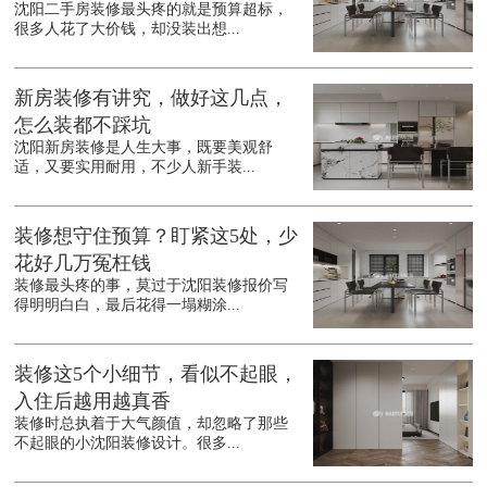
沈阳二手房装修最头疼的就是预算超标，
很多人花了大价钱，却没装出想...
新房装修有讲究，做好这几点，
怎么装都不踩坑
沈阳新房装修是人生大事，既要美观舒
适，又要实用耐用，不少人新手装...
装修想守住预算？盯紧这5处，少
花好几万冤枉钱
装修最头疼的事，莫过于沈阳装修报价写
得明明白白，最后花得一塌糊涂...
装修这5个小细节，看似不起眼，
入住后越用越真香
装修时总执着于大气颜值，却忽略了那些
不起眼的小沈阳装修设计。很多...