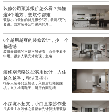
装修公司预算报价怎么看？搞懂
这4个地方，想坑你都难
装修小白最怕的就是报价5万，收尾8万的
套路。面对装修公司递来的厚...
6个越用越爽的装修设计，少一个
都遗憾
装修最遗憾的不是不够好看，而是中看不
中用。很多人装完才发现，忽略...
装修别忽略这些实用设计，入住
越久越香，整洁又省心
很多人装修只追颜值，入住后却频频踩
坑，玄关堆满鞋子、厨房台面乱糟...
不踩坑不超支，小白直接抄作业
很多业主在装修之前都会先计算沈阳装修