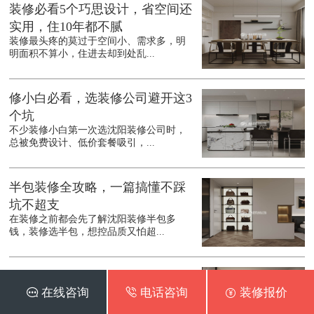
装修必看5个巧思设计，省空间还
实用，住10年都不腻
装修最头疼的莫过于空间小、需求多，明
明面积不算小，住进去却到处乱...
修小白必看，选装修公司避开这3
个坑
不少装修小白第一次选沈阳装修公司时，
总被免费设计、低价套餐吸引，...
半包装修全攻略，一篇搞懂不踩
坑不超支
在装修之前都会先了解沈阳装修半包多
钱，装修选半包，想控品质又怕超...
装修选全包也别躺平，4个细节盯
 在线咨询
 电话咨询
 装修报价
紧，不花冤枉钱
很多业主在装修之前都会先计算沈阳装修