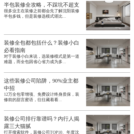
半包装修全攻略，不踩坑不超支
很多业主在装修之前都会先了解沈阳装修
半包多钱，但是装修选模式堪比...
装修全包都包括什么？装修小白
必看指南
对于装修小白来说，选装修模式是第一道
难题，而全包因省心省力成为多...
这些装修公司陷阱，90%业主都
中招
12万全包零增项、免费设计终身质保，装
修前的甜言蜜语，往往藏着看...
装修公司排行靠谱吗？内行人揭
露三大猫腻
打开搜索软件，装修公司TOP10、年度沈