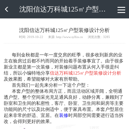
沈阳信达万科城125㎡户型装修设计分析

沈阳信达万科城125㎡户型装修设计分析
时间: 2019-10-22
来源: http://www.sylfzs.cn
浏览次数 : 3285
每到金秋都是一年一度交房的旺季，很多收到新房的业
主在验房过后都不约而同的开始着手装修事宜了。由于很多
新业主都是第一次装修，对装修问题布置从何入手很是纠
结，所以小编特地分享
信达万科城125㎡户型装修设计分析
及效果图，希望能够对大家有所帮助。
首先我们一起先来分析一下这个户型：
本套户型的整体布局方正，而且活动区域开阔，全明通
透户型。整个空间采光充足通风良好，动静分离，兼顾到了
卧室和卫生间的私密性，客厅、卧室、卫生间和厨房等主要
功能间的尺寸以及比例适中，便于家具布置。本套户型居住
起来非常的舒适、宜居。在
装修
时局部空间需要进行适当拆
改，会得到更好的效果。