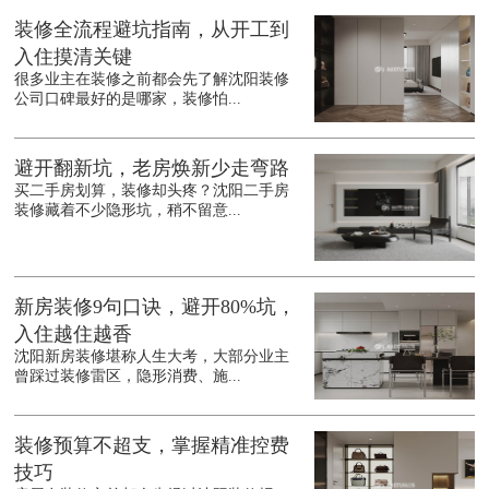
装修全流程避坑指南，从开工到
入住摸清关键
很多业主在装修之前都会先了解沈阳装修
公司口碑最好的是哪家，装修怕...
避开翻新坑，老房焕新少走弯路
买二手房划算，装修却头疼？沈阳二手房
装修藏着不少隐形坑，稍不留意...
新房装修9句口诀，避开80%坑，
入住越住越香
沈阳新房装修堪称人生大考，大部分业主
曾踩过装修雷区，隐形消费、施...
装修预算不超支，掌握精准控费
技巧