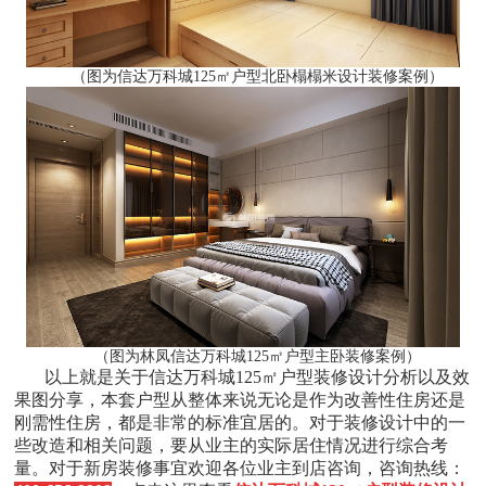
（图为信达万科城125㎡户型北卧榻榻米设计装修案例）
（图为林凤信达万科城125㎡户型主卧装修案例）
以上就是关于信达万科城125㎡户型装修设计分析以及效
果图分享，本套户型从整体来说无论是作为改善性住房还是
刚需性住房，都是非常的标准宜居的。对于装修设计中的一
些改造和相关问题，要从业主的实际居住情况进行综合考
量。对于新房装修事宜欢迎各位业主到店咨询，咨询热线：