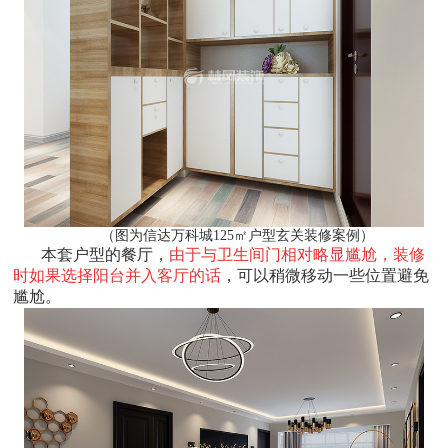
（图为信达万科城125㎡户型玄关装修案例）
本套户型的餐厅，
由于与卫生间门相对略显尴尬，装修
时如果选择阳台并入客厅的话
，可以稍微移动一些位置避免
尴尬。