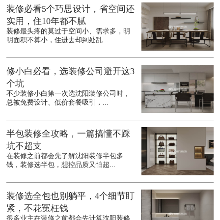
装修必看5个巧思设计，省空间还
实用，住10年都不腻
装修最头疼的莫过于空间小、需求多，明
明面积不算小，住进去却到处乱...
修小白必看，选装修公司避开这3
个坑
不少装修小白第一次选沈阳装修公司时，
总被免费设计、低价套餐吸引，...
半包装修全攻略，一篇搞懂不踩
坑不超支
在装修之前都会先了解沈阳装修半包多
钱，装修选半包，想控品质又怕超...
装修选全包也别躺平，4个细节盯
紧，不花冤枉钱
很多业主在装修之前都会先计算沈阳装修