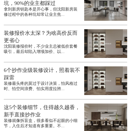
坑，90%的业主都踩过
拿到新房钥匙本是开心事，但沈阳新房装
修过程中的各种坑却常让业主焦...
装修报价水太深？为啥高价反而
更省心
沈阳装修报价时，不少业主总被低价套餐
吸引，最后却陷入增项加价、以...
6个抄作业级装修设计，照着装不
踩雷
装修最头疼的莫过于设计决策，怕风格过
时、怕空间浪费、怕实用度拉胯...
这5个装修细节，住得越久越香，
新手直接抄作业
装修就像拆盲盒，很多看似不起眼的小细
节，入住后才知道有多重要。不...