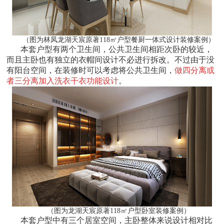
（图为林凤龙湖天宸原著118㎡户型餐厨一体式设计装修案例）
本套户型有两个卫生间，公共卫生间相距次卧的较近，
而且主卧也有独立的衣帽间设计不必进行拆改。不过由于没
有阳台空间，在装修时可以考虑将公共卫生间，
做四分离或
者三分离加入洗衣干衣功能设计
。
（图为龙湖天宸原著118㎡户型卧室装修案例）
本套户型中有三个居室空间，主卧整体来说设计相对比