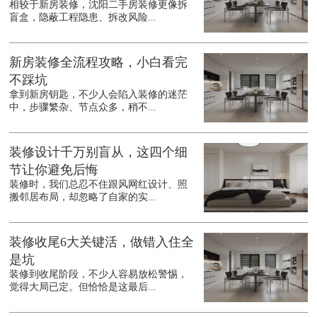
相较于新房装修，沈阳二手房装修更像拆
盲盒，隐蔽工程隐患、拆改风险...
新房装修全流程攻略，小白看完
不踩坑
拿到新房钥匙，不少人会陷入装修的迷茫
中，步骤繁杂、节点众多，稍不...
装修设计千万别盲从，这四个细
节让你避免后悔
装修时，我们总忍不住跟风网红设计、照
搬邻居布局，却忽略了自家的实...
装修收尾6大关键活，做错入住全
是坑
装修到收尾阶段，不少人容易放松警惕，
觉得大局已定。但恰恰是这最后...