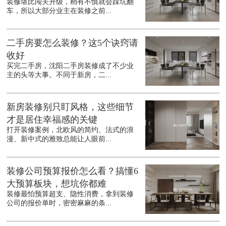
装修堪比闯关升级，稍有不慎就会踩坑翻
车，所以大部分业主在装修之前...
二手房要怎么装修？这5个诀窍请
收好
买完二手房，沈阳二手房装修成了不少业
主的头等大事。不同于新房，二...
新房装修别只盯风格，这些细节
才是居住幸福感的关键
打开装修案例，北欧风的简约、法式的浪
漫、新中式的雅致总能让人眼前...
装修公司预算报价怎么看？搞懂6
大预算板块，想坑你都难
装修最怕预算超支、隐性消费，拿到装修
公司的报价单时，密密麻麻的条...