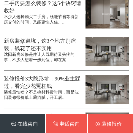
二手房要怎么装修？这5个诀窍请
收好
不少人选择购买二手房，既能节省等待新
房交付的时间，又能更快入住。...
新房装修避坑，这3个地方别瞎
装，钱花了还不实用
沈阳新房装修是件让人既期待又头疼的
事，不少人想着一步到位，却在某...
装修报价3大隐形坑，90%业主踩
过，看完少花冤枉钱
装修最怕啥？不是挑材料费时间，而是沈
阳装修报价单上藏猫腻，开工后...
6个过时装修设计，实则省钱又实
用，后悔装晚了
 在线咨询
 电话咨询
 装修报价
提到沈阳装修设计，很多人总追着网红款