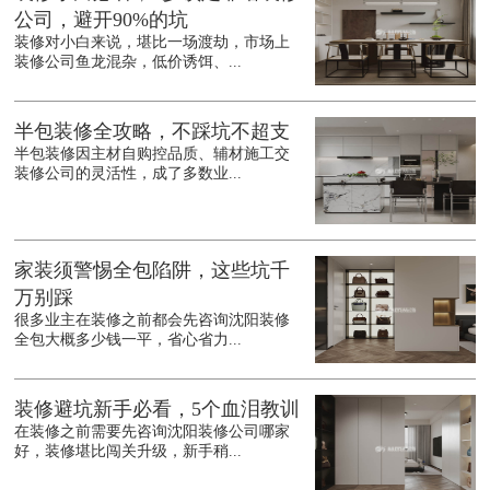
公司，避开90%的坑
装修对小白来说，堪比一场渡劫，市场上
装修公司鱼龙混杂，低价诱饵、...
半包装修全攻略，不踩坑不超支
半包装修因主材自购控品质、辅材施工交
装修公司的灵活性，成了多数业...
家装须警惕全包陷阱，这些坑千
万别踩
很多业主在装修之前都会先咨询沈阳装修
全包大概多少钱一平，省心省力...
装修避坑新手必看，5个血泪教训
在装修之前需要先咨询沈阳装修公司哪家
好，装修堪比闯关升级，新手稍...