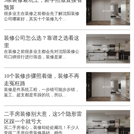
5条装修避坑王，新手照做直接省
预算
很多业主在装修之前都会先了解沈阳装修
公司哪家好，其实十个装修九个...
装修公司怎么选？靠谱之选看这
里
在装修之前很多业主都会先对沈阳装修公
司口碑排行进行筛选，装修是家...
10个装修步骤照着做，装修不再
走冤枉路
装修是件系统工程，一步错可能步步错，
返工、超支都是常踩的坑，所以...
二手房装修别大意，这5个隐形雷
区踩一个就亏大
买二手房省心，装修却处处藏坑！不少人
觉得二手房自带装修基础，稍作...