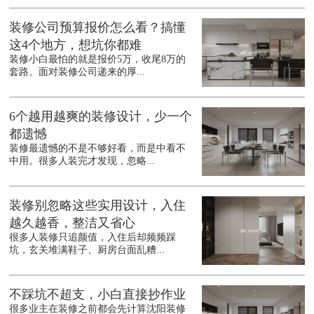
装修公司预算报价怎么看？搞懂
这4个地方，想坑你都难
装修小白最怕的就是报价5万，收尾8万的
套路。面对装修公司递来的厚...
6个越用越爽的装修设计，少一个
都遗憾
装修最遗憾的不是不够好看，而是中看不
中用。很多人装完才发现，忽略...
装修别忽略这些实用设计，入住
越久越香，整洁又省心
很多人装修只追颜值，入住后却频频踩
坑，玄关堆满鞋子、厨房台面乱糟...
不踩坑不超支，小白直接抄作业
很多业主在装修之前都会先计算沈阳装修