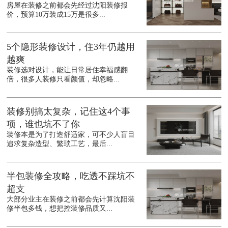
房屋在装修之前都会先经过沈阳装修报
价，预算10万装成15万是很多...
5个隐形装修设计，住3年仍越用
越爽
装修选对设计，能让日常居住幸福感翻
倍，很多人装修只看颜值，却忽略...
装修别搞太复杂，记住这4个事
项，谁也坑不了你
装修本是为了打造舒适家，可不少人盲目
追求复杂造型、繁琐工艺，最后...
半包装修全攻略，吃透不踩坑不
超支
大部分业主在装修之前都会先计算沈阳装
修半包多钱，想把控装修品质又...