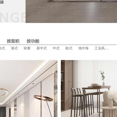
按面积
按功能
美式
港式
轻奢
新中式
中式
欧式
地中海
工业风
田