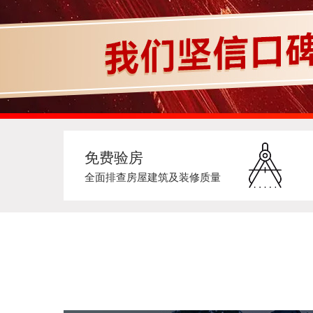
免费验房
全面排查房屋建筑及装修质量