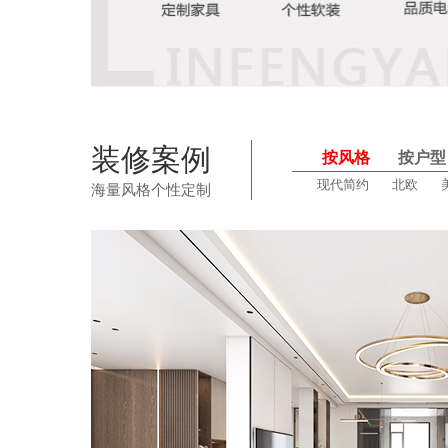
装修案例
按风格
按户型
现代简约
北欧
海量风格个性定制