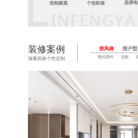
装修案例
按风格
按户型
现代简约
北欧
海量风格个性定制