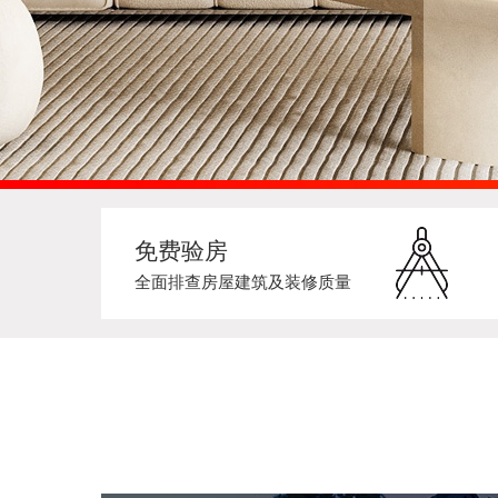
免费验房
全面排查房屋建筑及装修质量