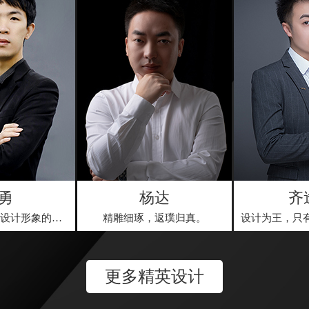
勇
杨达
齐
用抽象的思维去设计形象的事物
精雕细琢，返璞归真。
更多精英设计