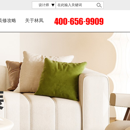
设计师
装修攻略
关于林凤