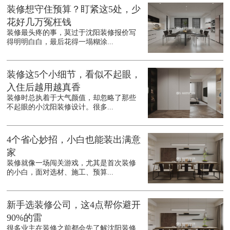
装修想守住预算？盯紧这5处，少
花好几万冤枉钱
装修最头疼的事，莫过于沈阳装修报价写
得明明白白，最后花得一塌糊涂...
装修这5个小细节，看似不起眼，
入住后越用越真香
装修时总执着于大气颜值，却忽略了那些
不起眼的小沈阳装修设计。很多...
4个省心妙招，小白也能装出满意
家
装修就像一场闯关游戏，尤其是首次装修
的小白，面对选材、施工、预算...
新手选装修公司，这4点帮你避开
90%的雷
很多业主在装修之前都会先了解沈阳装修