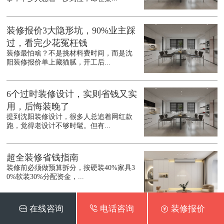
装修报价3大隐形坑，90%业主踩
过，看完少花冤枉钱
装修最怕啥？不是挑材料费时间，而是沈
阳装修报价单上藏猫腻，开工后...
6个过时装修设计，实则省钱又实
用，后悔装晚了
提到沈阳装修设计，很多人总追着网红款
跑，觉得老设计不够时髦。但有...
超全装修省钱指南
装修前必须做预算拆分，按硬装40%家具3
0%软装30%分配资金，...
 在线咨询
 电话咨询
 装修报价
半包装修避坑指南，这些注意事