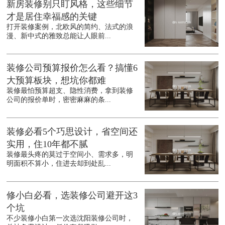
新房装修别只盯风格，这些细节
才是居住幸福感的关键
打开装修案例，北欧风的简约、法式的浪
漫、新中式的雅致总能让人眼前...
装修公司预算报价怎么看？搞懂6
大预算板块，想坑你都难
装修最怕预算超支、隐性消费，拿到装修
公司的报价单时，密密麻麻的条...
装修必看5个巧思设计，省空间还
实用，住10年都不腻
装修最头疼的莫过于空间小、需求多，明
明面积不算小，住进去却到处乱...
修小白必看，选装修公司避开这3
个坑
不少装修小白第一次选沈阳装修公司时，