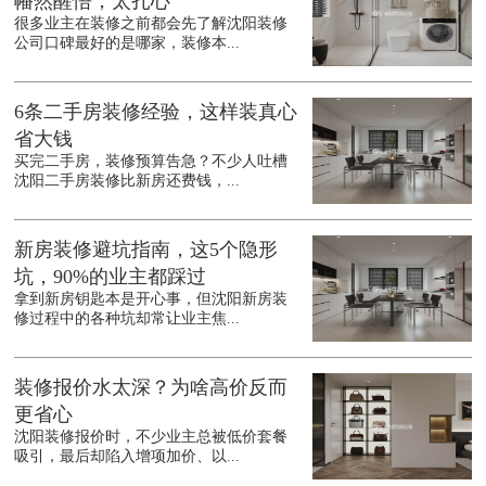
幡然醒悟，太扎心
很多业主在装修之前都会先了解沈阳装修
公司口碑最好的是哪家，装修本...
6条二手房装修经验，这样装真心
省大钱
买完二手房，装修预算告急？不少人吐槽
沈阳二手房装修比新房还费钱，...
新房装修避坑指南，这5个隐形
坑，90%的业主都踩过
拿到新房钥匙本是开心事，但沈阳新房装
修过程中的各种坑却常让业主焦...
装修报价水太深？为啥高价反而
更省心
沈阳装修报价时，不少业主总被低价套餐
吸引，最后却陷入增项加价、以...