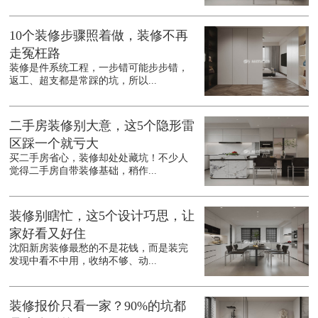
10个装修步骤照着做，装修不再
走冤枉路
装修是件系统工程，一步错可能步步错，
返工、超支都是常踩的坑，所以...
二手房装修别大意，这5个隐形雷
区踩一个就亏大
买二手房省心，装修却处处藏坑！不少人
觉得二手房自带装修基础，稍作...
装修别瞎忙，这5个设计巧思，让
家好看又好住
沈阳新房装修最愁的不是花钱，而是装完
发现中看不中用，收纳不够、动...
装修报价只看一家？90%的坑都