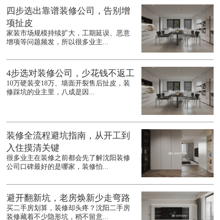
四步选出靠谱装修公司，告别增
项扯皮
家装市场规模持续扩大，工期延误、恶意
增项等问题频发，所以很多业主...
4步选对装修公司，少花钱不返工
10万硬装变18万、墙面开裂售后扯皮，装
修踩坑的业主里，八成是因...
装修全流程避坑指南，从开工到
入住摸清关键
很多业主在装修之前都会先了解沈阳装修
公司口碑最好的是哪家，装修怕...
避开翻新坑，老房焕新少走弯路
买二手房划算，装修却头疼？沈阳二手房
装修藏着不少隐形坑，稍不留意...