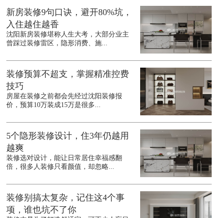
新房装修9句口诀，避开80%坑，
入住越住越香
沈阳新房装修堪称人生大考，大部分业主
曾踩过装修雷区，隐形消费、施...
装修预算不超支，掌握精准控费
技巧
房屋在装修之前都会先经过沈阳装修报
价，预算10万装成15万是很多...
5个隐形装修设计，住3年仍越用
越爽
装修选对设计，能让日常居住幸福感翻
倍，很多人装修只看颜值，却忽略...
装修别搞太复杂，记住这4个事
项，谁也坑不了你