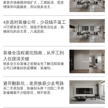
家装市场规模持续扩大，工期延误、恶意
增项等问题频发，所以很多业主...
4步选对装修公司，少花钱不返工
10万硬装变18万、墙面开裂售后扯皮，装
修踩坑的业主里，八成是因...
装修全流程避坑指南，从开工到
入住摸清关键
很多业主在装修之前都会先了解沈阳装修
公司口碑最好的是哪家，装修怕...
避开翻新坑，老房焕新少走弯路
买二手房划算，装修却头疼？沈阳二手房
装修藏着不少隐形坑，稍不留意...