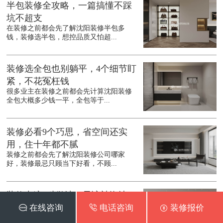
半包装修全攻略，一篇搞懂不踩
坑不超支
在装修之前都会先了解沈阳装修半包多
钱，装修选半包，想控品质又怕超...
装修选全包也别躺平，4个细节盯
紧，不花冤枉钱
很多业主在装修之前都会先计算沈阳装修
全包大概多少钱一平，全包等于...
装修必看9个巧思，省空间还实
用，住十年都不腻
装修之前都会先了解沈阳装修公司哪家
好，装修最忌只顾当下好看，不顾...
装修中这3种做法，早该被淘汰
了，谁做谁后悔
 在线咨询
 电话咨询
 装修报价
装修是件费心费力的事，不少人会照搬传