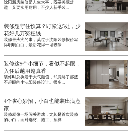
沈阳新房装修是人生大事，既要美观舒
适，又要实用耐用，不少人新手装...
装修想守住预算？盯紧这5处，少
花好几万冤枉钱
装修最头疼的事，莫过于沈阳装修报价写
得明明白白，最后花得一塌糊涂...
装修这5个小细节，看似不起眼，
入住后越用越真香
装修时总执着于大气颜值，却忽略了那些
不起眼的小沈阳装修设计。很多...
4个省心妙招，小白也能装出满意
家
装修就像一场闯关游戏，尤其是首次装修
的小白，面对选材、施工、预算...