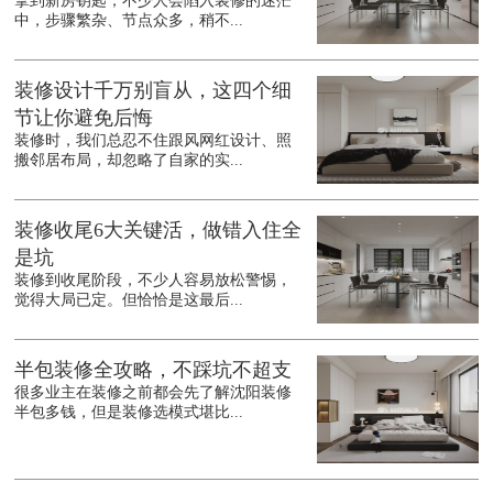
拿到新房钥匙，不少人会陷入装修的迷茫
中，步骤繁杂、节点众多，稍不...
装修设计千万别盲从，这四个细
节让你避免后悔
装修时，我们总忍不住跟风网红设计、照
搬邻居布局，却忽略了自家的实...
装修收尾6大关键活，做错入住全
是坑
装修到收尾阶段，不少人容易放松警惕，
觉得大局已定。但恰恰是这最后...
半包装修全攻略，不踩坑不超支
很多业主在装修之前都会先了解沈阳装修
半包多钱，但是装修选模式堪比...