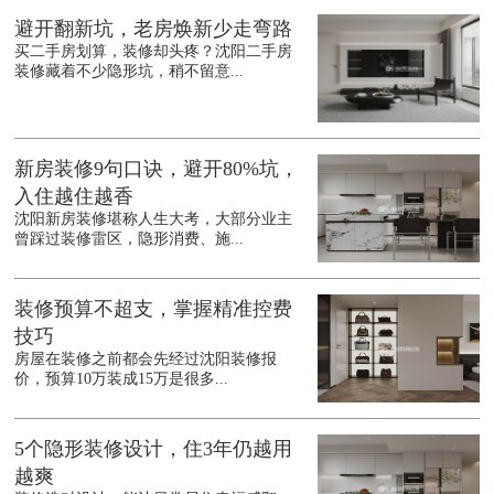
避开翻新坑，老房焕新少走弯路
买二手房划算，装修却头疼？沈阳二手房
装修藏着不少隐形坑，稍不留意...
新房装修9句口诀，避开80%坑，
入住越住越香
沈阳新房装修堪称人生大考，大部分业主
曾踩过装修雷区，隐形消费、施...
装修预算不超支，掌握精准控费
技巧
房屋在装修之前都会先经过沈阳装修报
价，预算10万装成15万是很多...
5个隐形装修设计，住3年仍越用
越爽