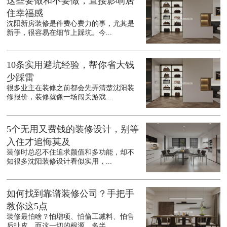
这些要做和不要做，直接影响居
住幸福感
沈阳新房装修是件费心费力的事，尤其是
新手，很容易在细节上踩坑。今...
10条实用避坑经验，帮你省大钱
少踩雷
很多业主在装修之前都会先弄清楚沈阳装
修报价，装修就像一场闯关游戏...
5个无用又费钱的装修设计，别等
入住才追悔莫及
装修时总忍不住追求颜值和多功能，却不
知很多沈阳装修设计看似实用，...
如何找到靠谱装修公司？手把手
教你这5点
装修最怕啥？怕增项、怕偷工减料、怕售
后扯皮，而这一切的根源，多半...