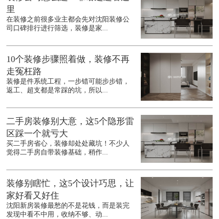
里
在装修之前很多业主都会先对沈阳装修公
司口碑排行进行筛选，装修是家...
10个装修步骤照着做，装修不再
走冤枉路
装修是件系统工程，一步错可能步步错，
返工、超支都是常踩的坑，所以...
二手房装修别大意，这5个隐形雷
区踩一个就亏大
买二手房省心，装修却处处藏坑！不少人
觉得二手房自带装修基础，稍作...
装修别瞎忙，这5个设计巧思，让
家好看又好住
沈阳新房装修最愁的不是花钱，而是装完
发现中看不中用，收纳不够、动...