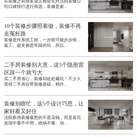
在装修之前很多业主都会先对沈阳装修公
司口碑排行进行筛选，装修是家...
10个装修步骤照着做，装修不再
走冤枉路
装修是件系统工程，一步错可能步步错，
返工、超支都是常踩的坑，所以...
二手房装修别大意，这5个隐形雷
区踩一个就亏大
买二手房省心，装修却处处藏坑！不少人
觉得二手房自带装修基础，稍作...
装修别瞎忙，这5个设计巧思，让
家好看又好住
沈阳新房装修最愁的不是花钱，而是装完
发现中看不中用，收纳不够、动...