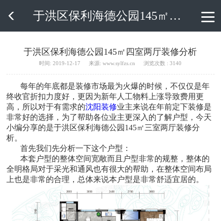
于洪区保利海德公园145㎡四室两厅装修分析

于洪区保利海德公园145㎡四室两厅装修分析
时间: 2019-12-17
来源: www.sylfzs.cn
浏览次数 : 3140
每年的年底都是装修市场最为火爆的时候，不仅仅是年
终收官折扣力度好，更因为新年人工物料上涨导致费用更
高，所以对于有需求的
沈阳装修
业主来说在年前定下装修是
非常好的选择，为了帮助各位业主更深入的了解户型，今天
小编分享的是于洪区保利海德公园145㎡三室两厅装修分
析。
首先我们先分析一下这个户型：
本套户型的整体空间宽敞而且户型非常的规整，整体的
全明格局对于采光和通风也有很大的帮助，在整体空间布局
上也是非常的合理，总体来说本户型是非常舒适宜居的。