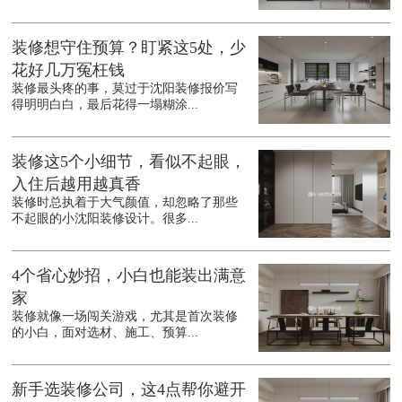
装修想守住预算？盯紧这5处，少
花好几万冤枉钱
装修最头疼的事，莫过于沈阳装修报价写
得明明白白，最后花得一塌糊涂...
装修这5个小细节，看似不起眼，
入住后越用越真香
装修时总执着于大气颜值，却忽略了那些
不起眼的小沈阳装修设计。很多...
4个省心妙招，小白也能装出满意
家
装修就像一场闯关游戏，尤其是首次装修
的小白，面对选材、施工、预算...
新手选装修公司，这4点帮你避开