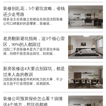
装修别乱花，5个避坑攻略，省钱
还少走弯路
很多业主在装修之前都会先筛选沈阳装修
公司口碑最好的是哪家，装修就...
老房翻新避坑指南，这3个核心雷
区，90%的人都踩过
沈阳二手房装修本是为了提升居住幸福
感，但稍不留意就会踩坑，轻则返...
新房装修这4大要点别踩坑，都是
过来人血的教训
沈阳新房装修是件耗时耗力的大事，不少
业主急于打造理想家，容易跟风...
装修公司预算报价怎么看？搞懂
这4个地方，想坑你都难