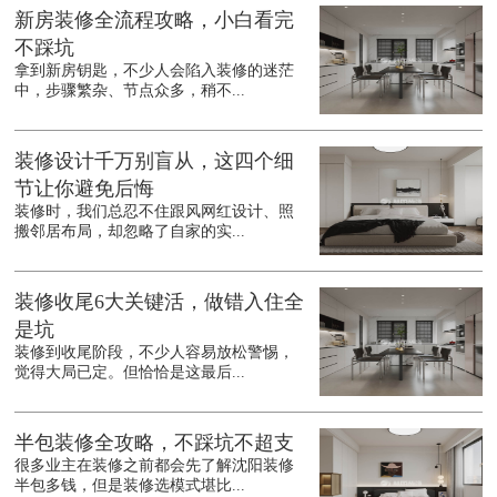
新房装修全流程攻略，小白看完
不踩坑
拿到新房钥匙，不少人会陷入装修的迷茫
中，步骤繁杂、节点众多，稍不...
装修设计千万别盲从，这四个细
节让你避免后悔
装修时，我们总忍不住跟风网红设计、照
搬邻居布局，却忽略了自家的实...
装修收尾6大关键活，做错入住全
是坑
装修到收尾阶段，不少人容易放松警惕，
觉得大局已定。但恰恰是这最后...
半包装修全攻略，不踩坑不超支
很多业主在装修之前都会先了解沈阳装修
半包多钱，但是装修选模式堪比...