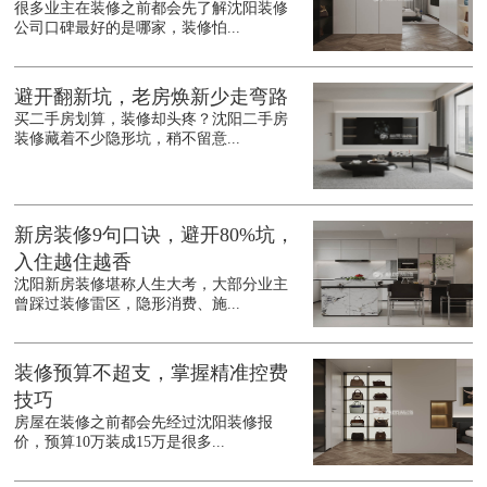
很多业主在装修之前都会先了解沈阳装修
公司口碑最好的是哪家，装修怕...
避开翻新坑，老房焕新少走弯路
买二手房划算，装修却头疼？沈阳二手房
装修藏着不少隐形坑，稍不留意...
新房装修9句口诀，避开80%坑，
入住越住越香
沈阳新房装修堪称人生大考，大部分业主
曾踩过装修雷区，隐形消费、施...
装修预算不超支，掌握精准控费
技巧
房屋在装修之前都会先经过沈阳装修报
价，预算10万装成15万是很多...