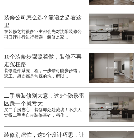
装修公司怎么选？靠谱之选看这
里
在装修之前很多业主都会先对沈阳装修公
司口碑排行进行筛选，装修是家...
10个装修步骤照着做，装修不再
走冤枉路
装修是件系统工程，一步错可能步步错，
返工、超支都是常踩的坑，所以...
二手房装修别大意，这5个隐形雷
区踩一个就亏大
买二手房省心，装修却处处藏坑！不少人
觉得二手房自带装修基础，稍作...
装修别瞎忙，这5个设计巧思，让