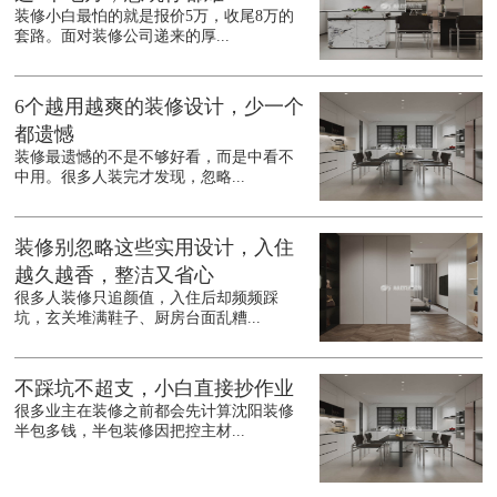
装修小白最怕的就是报价5万，收尾8万的
套路。面对装修公司递来的厚...
6个越用越爽的装修设计，少一个
都遗憾
装修最遗憾的不是不够好看，而是中看不
中用。很多人装完才发现，忽略...
装修别忽略这些实用设计，入住
越久越香，整洁又省心
很多人装修只追颜值，入住后却频频踩
坑，玄关堆满鞋子、厨房台面乱糟...
不踩坑不超支，小白直接抄作业
很多业主在装修之前都会先计算沈阳装修
半包多钱，半包装修因把控主材...