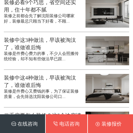
装修必看9个巧思，省空间还实
用，住十年都不腻
装修之前都会先了解沈阳装修公司哪家
好，装修最忌只顾当下好看，不顾...
装修中这3种做法，早该被淘汰
了，谁做谁后悔
装修是件费心费力的事，不少人会照搬传
统经验，却不知有些做法早已跟...
装修中这4种做法，早该被淘汰
了，谁做谁后悔
装修是件费心又费钱的事，为了保证装修
质量，会先筛选沈阳装修公司口...
二手房要怎么装修？这5个诀窍请
收好
 在线咨询
 电话咨询
 装修报价
不少人选择购买二手房，既能节省等待新