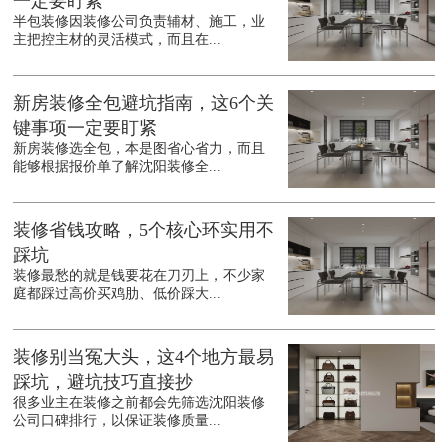
一定要盯紧
半包装修因装修公司负责辅材、施工，业
主把控主材的灵活模式，而且在...
新房装修全包避坑指南，这6个关
键事项一定要盯紧
新房装修选全包，本是图省心省力，而且
能够根据报价单了解沈阳装修全...
装修省钱攻略，5个核心环实用不
踩坑
装修最愁的就是钱要花在刀刃上，不少家
庭都踩过高价买鸡肋、低价踩大...
装修别当冤大头，这4个地方最易
踩坑，避坑技巧直接抄
很多业主在装修之前都会先筛选沈阳装修
公司口碑排行，以保证装修质量...