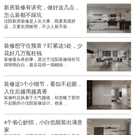
新房装修有讲究，做好这几点，
怎么装都不踩坑
沈阳新房装修是人生大事，既要美观舒
适，又要实用耐用，不少人新手装...
装修想守住预算？盯紧这5处，少
花好几万冤枉钱
装修最头疼的事，莫过于沈阳装修报价写
得明明白白，最后花得一塌糊涂...
装修这5个小细节，看似不起眼，
入住后越用越真香
装修时总执着于大气颜值，却忽略了那些
不起眼的小沈阳装修设计。很多...
4个省心妙招，小白也能装出满意
家