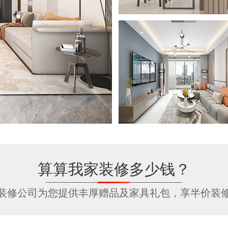
算算我家装修多少钱？
装修公司为您提供丰厚赠品及家具礼包，享半价装