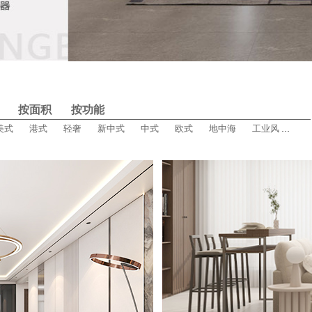
按面积
按功能
美式
港式
轻奢
新中式
中式
欧式
地中海
工业风
田