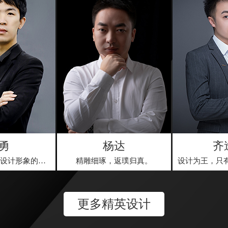
勇
杨达
齐
用抽象的思维去设计形象的事物
精雕细琢，返璞归真。
更多精英设计