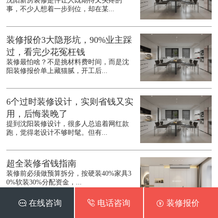
沈阳新房装修是件让人既期待又头疼的
事，不少人想着一步到位，却在某...
装修报价3大隐形坑，90%业主踩
过，看完少花冤枉钱
装修最怕啥？不是挑材料费时间，而是沈
阳装修报价单上藏猫腻，开工后...
6个过时装修设计，实则省钱又实
用，后悔装晚了
提到沈阳装修设计，很多人总追着网红款
跑，觉得老设计不够时髦。但有...
超全装修省钱指南
装修前必须做预算拆分，按硬装40%家具3
0%软装30%分配资金，...
 在线咨询
 电话咨询
 装修报价