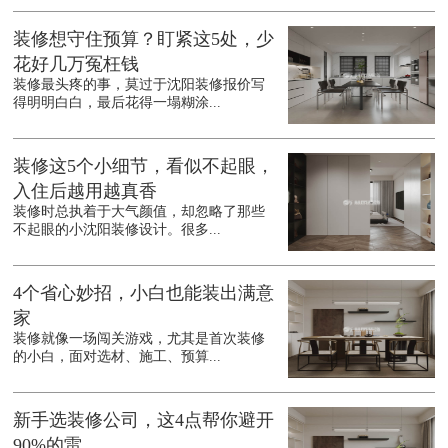
装修想守住预算？盯紧这5处，少
花好几万冤枉钱
装修最头疼的事，莫过于沈阳装修报价写
得明明白白，最后花得一塌糊涂...
装修这5个小细节，看似不起眼，
入住后越用越真香
装修时总执着于大气颜值，却忽略了那些
不起眼的小沈阳装修设计。很多...
4个省心妙招，小白也能装出满意
家
装修就像一场闯关游戏，尤其是首次装修
的小白，面对选材、施工、预算...
新手选装修公司，这4点帮你避开
90%的雷