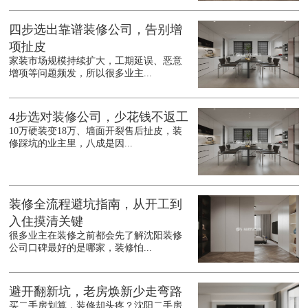
四步选出靠谱装修公司，告别增
项扯皮
家装市场规模持续扩大，工期延误、恶意
增项等问题频发，所以很多业主...
4步选对装修公司，少花钱不返工
10万硬装变18万、墙面开裂售后扯皮，装
修踩坑的业主里，八成是因...
装修全流程避坑指南，从开工到
入住摸清关键
很多业主在装修之前都会先了解沈阳装修
公司口碑最好的是哪家，装修怕...
避开翻新坑，老房焕新少走弯路
买二手房划算，装修却头疼？沈阳二手房