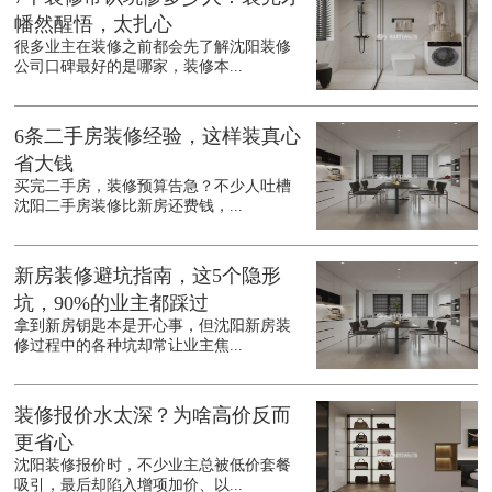
幡然醒悟，太扎心
很多业主在装修之前都会先了解沈阳装修
公司口碑最好的是哪家，装修本...
6条二手房装修经验，这样装真心
省大钱
买完二手房，装修预算告急？不少人吐槽
沈阳二手房装修比新房还费钱，...
新房装修避坑指南，这5个隐形
坑，90%的业主都踩过
拿到新房钥匙本是开心事，但沈阳新房装
修过程中的各种坑却常让业主焦...
装修报价水太深？为啥高价反而
更省心
沈阳装修报价时，不少业主总被低价套餐
吸引，最后却陷入增项加价、以...