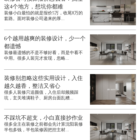
这4个地方，想坑你都难
装修小白最怕的就是报价5万，收尾8万的
套路。面对装修公司递来的厚...
6个越用越爽的装修设计，少一个
都遗憾
装修最遗憾的不是不够好看，而是中看不
中用。很多人装完才发现，忽略...
装修别忽略这些实用设计，入住
越久越香，整洁又省心
很多人装修只追颜值，入住后却频频踩
坑，玄关堆满鞋子、厨房台面乱糟...
不踩坑不超支，小白直接抄作业
很多业主在装修之前都会先计算沈阳装修
半包多钱，半包装修因把控主材...