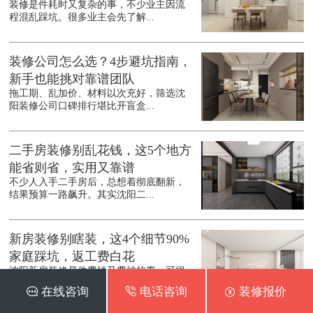
装修是件耗时又复杂的事，不少业主因流
程混乱踩坑。很多业主会先了解...
装修公司怎么选？4步避坑指南，
新手也能挑对靠谱团队
拖工期、乱加价、材料以次充好，筛选沈
阳装修公司口碑排行堪比开盲盒...
二手房装修别乱花钱，这5个地方
能省则省，实用又靠谱
不少人入手二手房后，总想着彻底翻新，
结果预算一路飙升。其实沈阳二...
新房装修别瞎装，这4个细节90%
家庭踩坑，返工费白花
沈阳新房装修是件费钱又费神的事，可很
多家庭满心期待装完，却发现处...
 在线咨询
 电话咨询
 装修报价