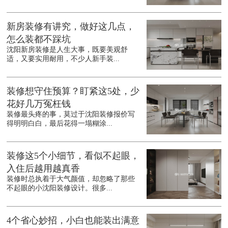
新房装修有讲究，做好这几点，
怎么装都不踩坑
沈阳新房装修是人生大事，既要美观舒
适，又要实用耐用，不少人新手装...
装修想守住预算？盯紧这5处，少
花好几万冤枉钱
装修最头疼的事，莫过于沈阳装修报价写
得明明白白，最后花得一塌糊涂...
装修这5个小细节，看似不起眼，
入住后越用越真香
装修时总执着于大气颜值，却忽略了那些
不起眼的小沈阳装修设计。很多...
4个省心妙招，小白也能装出满意