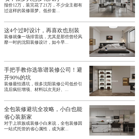
报价12万，装完花了21万，不少业主都有
过这样的装修噩梦。低价套...
这4个过时设计，再喜欢也别装
装修就像一场排雷战，尤其是那些曾经风
靡一时的沈阳装修设计，如今早...
手把手教你选靠谱装修公司！避
开90%的坑
装修最怕遇坑，很多沈阳装修公司低价引
流后疯狂增项、材料以次充好、...
全包装修避坑全攻略，小白也能
省心装新家
对于上班族或装修小白来说，全包装修因
一站式托管的省心属性，成为家...