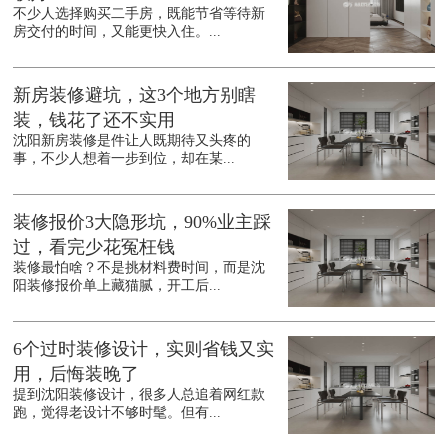
不少人选择购买二手房，既能节省等待新
房交付的时间，又能更快入住。...
新房装修避坑，这3个地方别瞎
装，钱花了还不实用
沈阳新房装修是件让人既期待又头疼的
事，不少人想着一步到位，却在某...
装修报价3大隐形坑，90%业主踩
过，看完少花冤枉钱
装修最怕啥？不是挑材料费时间，而是沈
阳装修报价单上藏猫腻，开工后...
6个过时装修设计，实则省钱又实
用，后悔装晚了
提到沈阳装修设计，很多人总追着网红款
跑，觉得老设计不够时髦。但有...