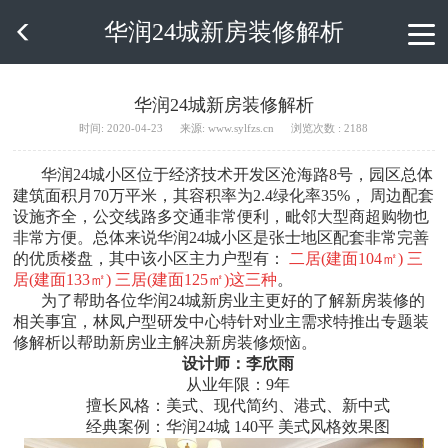
华润24城新房装修解析

华润24城新房装修解析
时间: 2020-04-23
来源: www.sylfzs.cn
浏览次数 : 2188
华润24城小区位于经济技术开发区沧海路8号，园区总体
建筑面积月70万平米，其容积率为2.4绿化率35%， 周边配套
设施齐全，公交线路多交通非常便利，毗邻大型商超购物也
非常方便。总体来说华润24城小区是张士地区配套非常完善
的优质楼盘，其中该小区主力户型有：
二居(建面104㎡) 三
居(建面133㎡) 三居(建面125㎡)这三种
。
为了帮助各位华润24城新房业主更好的了解新房装修的
相关事宜，林凤户型研发中心特针对业主需求特推出专题装
修解析以帮助新房业主解决新房装修烦恼。
设计师：李欣雨
从业年限：9年
擅长风格：美式、现代简约、港式、新中式
经典案例：华润24城 140平 美式风格效果图