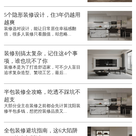
5个隐形装修设计，住3年仍越用
越爽
装修选对设计，能让日常居住幸福感翻
倍，很多人装修只看颜值，却忽略...
装修别搞太复杂，记住这4个事
项，谁也坑不了你
装修本是为了打造舒适家，可不少人盲目
追求复杂造型、繁琐工艺，最后...
半包装修全攻略，吃透不踩坑不
超支
大部分业主在装修之前都会先计算沈阳装
修半包多钱，想把控装修品质又...
全包装修避坑指南，这6大陷阱