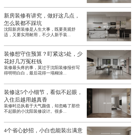
新房装修有讲究，做好这几点，
怎么装都不踩坑
沈阳新房装修是人生大事，既要美观舒
适，又要实用耐用，不少人新手装...
装修想守住预算？盯紧这5处，少
花好几万冤枉钱
装修最头疼的事，莫过于沈阳装修报价写
得明明白白，最后花得一塌糊涂...
装修这5个小细节，看似不起眼，
入住后越用越真香
装修时总执着于大气颜值，却忽略了那些
不起眼的小沈阳装修设计。很多...
4个省心妙招，小白也能装出满意