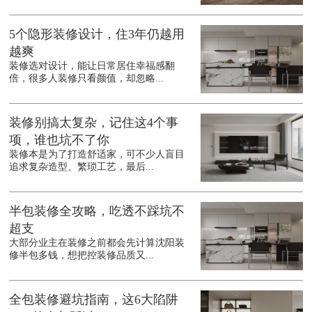
5个隐形装修设计，住3年仍越用
越爽
装修选对设计，能让日常居住幸福感翻
倍，很多人装修只看颜值，却忽略...
装修别搞太复杂，记住这4个事
项，谁也坑不了你
装修本是为了打造舒适家，可不少人盲目
追求复杂造型、繁琐工艺，最后...
半包装修全攻略，吃透不踩坑不
超支
大部分业主在装修之前都会先计算沈阳装
修半包多钱，想把控装修品质又...
全包装修避坑指南，这6大陷阱