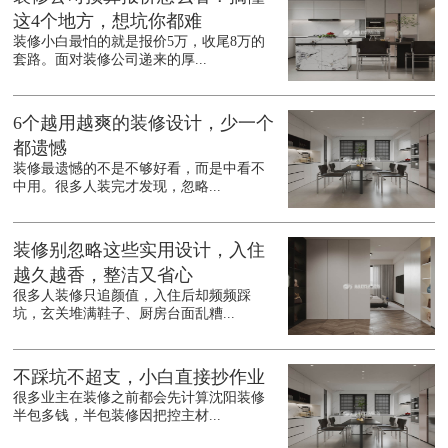
这4个地方，想坑你都难
装修小白最怕的就是报价5万，收尾8万的
套路。面对装修公司递来的厚...
6个越用越爽的装修设计，少一个
都遗憾
装修最遗憾的不是不够好看，而是中看不
中用。很多人装完才发现，忽略...
装修别忽略这些实用设计，入住
越久越香，整洁又省心
很多人装修只追颜值，入住后却频频踩
坑，玄关堆满鞋子、厨房台面乱糟...
不踩坑不超支，小白直接抄作业
很多业主在装修之前都会先计算沈阳装修
半包多钱，半包装修因把控主材...