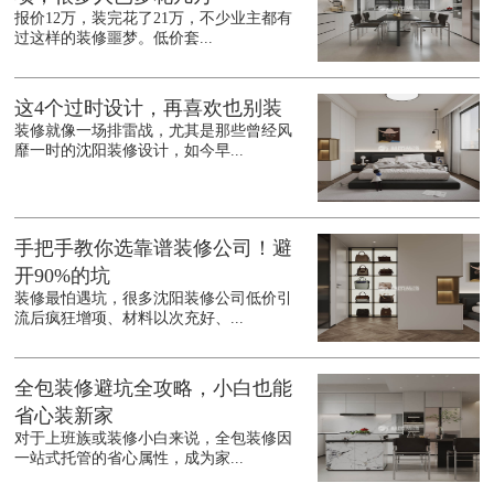
报价12万，装完花了21万，不少业主都有
过这样的装修噩梦。低价套...
这4个过时设计，再喜欢也别装
装修就像一场排雷战，尤其是那些曾经风
靡一时的沈阳装修设计，如今早...
手把手教你选靠谱装修公司！避
开90%的坑
装修最怕遇坑，很多沈阳装修公司低价引
流后疯狂增项、材料以次充好、...
全包装修避坑全攻略，小白也能
省心装新家
对于上班族或装修小白来说，全包装修因
一站式托管的省心属性，成为家...