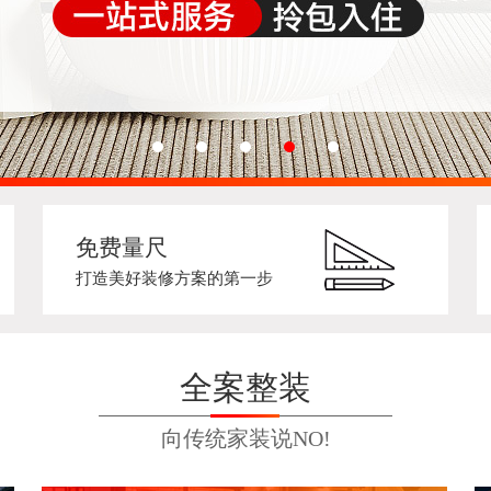
免费量尺
打造美好装修方案的第一步
全案整装
向传统家装说NO!