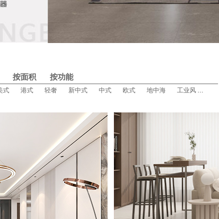
按面积
按功能
美式
港式
轻奢
新中式
中式
欧式
地中海
工业风
田