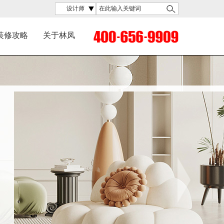
设计师
装修攻略
关于林凤