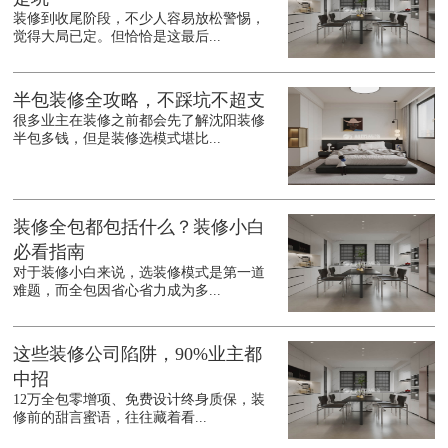
装修到收尾阶段，不少人容易放松警惕，
觉得大局已定。但恰恰是这最后...
半包装修全攻略，不踩坑不超支
很多业主在装修之前都会先了解沈阳装修
半包多钱，但是装修选模式堪比...
装修全包都包括什么？装修小白
必看指南
对于装修小白来说，选装修模式是第一道
难题，而全包因省心省力成为多...
这些装修公司陷阱，90%业主都
中招
12万全包零增项、免费设计终身质保，装
修前的甜言蜜语，往往藏着看...