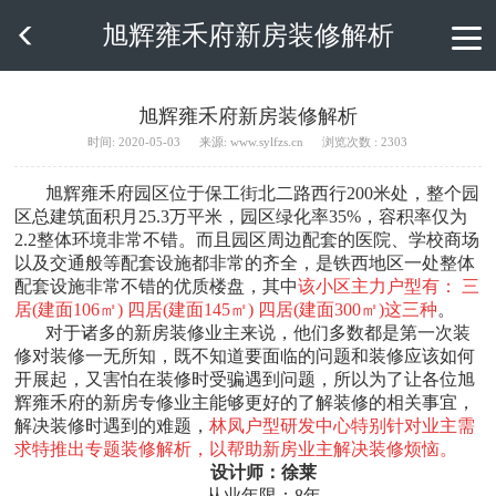
旭辉雍禾府新房装修解析

旭辉雍禾府新房装修解析
时间: 2020-05-03
来源: www.sylfzs.cn
浏览次数 : 2303
旭辉雍禾府园区位于保工街北二路西行200米处，整个园
区总建筑面积月25.3万平米，园区绿化率35%，容积率仅为
2.2整体环境非常不错。而且园区周边配套的医院、学校商场
以及交通般等配套设施都非常的齐全，是铁西地区一处整体
配套设施非常不错的优质楼盘，其中
该小区主力户型有： 三
居(建面106㎡) 四居(建面145㎡) 四居(建面300㎡)这三种
。
对于诸多的新房装修业主来说，他们多数都是第一次装
修对装修一无所知，既不知道要面临的问题和装修应该如何
开展起，又害怕在装修时受骗遇到问题，所以为了让各位旭
辉雍禾府的新房专修业主能够更好的了解装修的相关事宜，
解决装修时遇到的难题，
林凤户型研发中心特别针对业主需
求特推出专题装修解析，以帮助新房业主解决装修烦恼。
设计师：徐莱
从业年限：8年