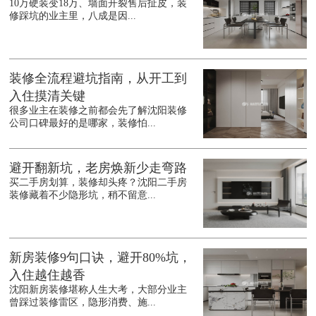
10万硬装变18万、墙面开裂售后扯皮，装
修踩坑的业主里，八成是因...
装修全流程避坑指南，从开工到
入住摸清关键
很多业主在装修之前都会先了解沈阳装修
公司口碑最好的是哪家，装修怕...
避开翻新坑，老房焕新少走弯路
买二手房划算，装修却头疼？沈阳二手房
装修藏着不少隐形坑，稍不留意...
新房装修9句口诀，避开80%坑，
入住越住越香
沈阳新房装修堪称人生大考，大部分业主
曾踩过装修雷区，隐形消费、施...