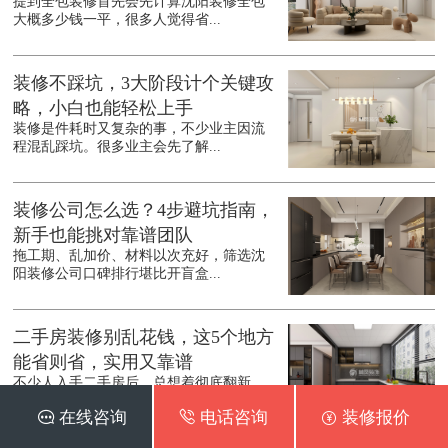
提到全包装修首先会先计算沈阳装修全包
大概多少钱一平，很多人觉得省...
装修不踩坑，3大阶段计个关键攻
略，小白也能轻松上手
装修是件耗时又复杂的事，不少业主因流
程混乱踩坑。很多业主会先了解...
装修公司怎么选？4步避坑指南，
新手也能挑对靠谱团队
拖工期、乱加价、材料以次充好，筛选沈
阳装修公司口碑排行堪比开盲盒...
二手房装修别乱花钱，这5个地方
能省则省，实用又靠谱
不少人入手二手房后，总想着彻底翻新，
结果预算一路飙升。其实沈阳二...
 在线咨询
 电话咨询
 装修报价