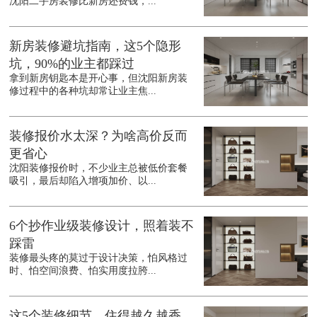
沈阳二手房装修比新房还费钱，...
新房装修避坑指南，这5个隐形
坑，90%的业主都踩过
拿到新房钥匙本是开心事，但沈阳新房装
修过程中的各种坑却常让业主焦...
装修报价水太深？为啥高价反而
更省心
沈阳装修报价时，不少业主总被低价套餐
吸引，最后却陷入增项加价、以...
6个抄作业级装修设计，照着装不
踩雷
装修最头疼的莫过于设计决策，怕风格过
时、怕空间浪费、怕实用度拉胯...
这5个装修细节，住得越久越香，