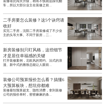
装修堪比闯关升级，稍有不慎就会踩坑翻
车，所以大部分业主在装修之前...
二手房要怎么装修？这5个诀窍请
收好
买完二手房，沈阳二手房装修成了不少业
主的头等大事。不同于新房，二...
新房装修别只盯风格，这些细节
才是居住幸福感的关键
打开装修案例，北欧风的简约、法式的浪
漫、新中式的雅致总能让人眼前...
装修公司预算报价怎么看？搞懂6
大预算板块，想坑你都难
装修最怕预算超支、隐性消费，拿到装修
公司的报价单时，密密麻麻的条...