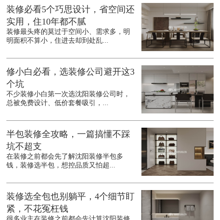
装修必看5个巧思设计，省空间还
实用，住10年都不腻
装修最头疼的莫过于空间小、需求多，明
明面积不算小，住进去却到处乱...
修小白必看，选装修公司避开这3
个坑
不少装修小白第一次选沈阳装修公司时，
总被免费设计、低价套餐吸引，...
半包装修全攻略，一篇搞懂不踩
坑不超支
在装修之前都会先了解沈阳装修半包多
钱，装修选半包，想控品质又怕超...
装修选全包也别躺平，4个细节盯
紧，不花冤枉钱
很多业主在装修之前都会先计算沈阳装修