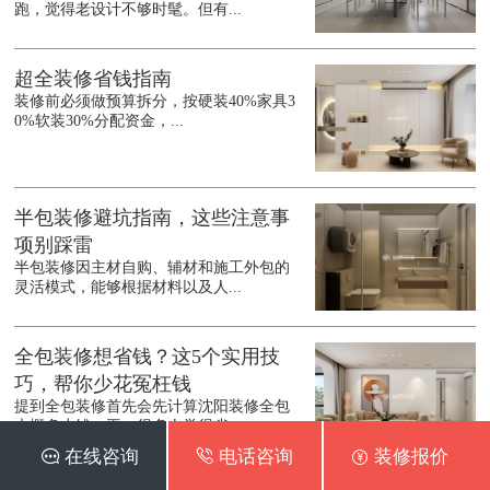
跑，觉得老设计不够时髦。但有...
超全装修省钱指南
装修前必须做预算拆分，按硬装40%家具3
0%软装30%分配资金，...
半包装修避坑指南，这些注意事
项别踩雷
半包装修因主材自购、辅材和施工外包的
灵活模式，能够根据材料以及人...
全包装修想省钱？这5个实用技
巧，帮你少花冤枉钱
提到全包装修首先会先计算沈阳装修全包
大概多少钱一平，很多人觉得省...
 在线咨询
 电话咨询
 装修报价