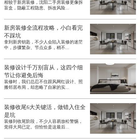
相较于新房装修，沈阳二手房装修更像拆
盲盒，隐蔽工程隐患、拆改风险...
新房装修全流程攻略，小白看完
不踩坑
拿到新房钥匙，不少人会陷入装修的迷茫
中，步骤繁杂、节点众多，稍不...
装修设计千万别盲从，这四个细
节让你避免后悔
装修时，我们总忍不住跟风网红设计、照
搬邻居布局，却忽略了自家的实...
装修收尾6大关键活，做错入住全
是坑
装修到收尾阶段，不少人容易放松警惕，
觉得大局已定。但恰恰是这最后...