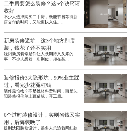
二手房要怎么装修？这5个诀窍请
收好
不少人选择购买二手房，既能节省等待新
房交付的时间，又能更快入住。...
新房装修避坑，这3个地方别瞎
装，钱花了还不实用
沈阳新房装修是件让人既期待又头疼的
事，不少人想着一步到位，却在某...
装修报价3大隐形坑，90%业主踩
过，看完少花冤枉钱
装修最怕啥？不是挑材料费时间，而是沈
阳装修报价单上藏猫腻，开工后...
6个过时装修设计，实则省钱又实
用，后悔装晚了
提到沈阳装修设计，很多人总追着网红款