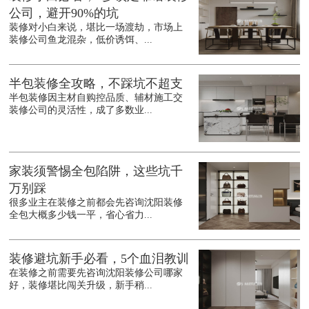
公司，避开90%的坑
装修对小白来说，堪比一场渡劫，市场上
装修公司鱼龙混杂，低价诱饵、...
半包装修全攻略，不踩坑不超支
半包装修因主材自购控品质、辅材施工交
装修公司的灵活性，成了多数业...
家装须警惕全包陷阱，这些坑千
万别踩
很多业主在装修之前都会先咨询沈阳装修
全包大概多少钱一平，省心省力...
装修避坑新手必看，5个血泪教训
在装修之前需要先咨询沈阳装修公司哪家
好，装修堪比闯关升级，新手稍...