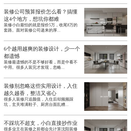
装修公司预算报价怎么看？搞懂
这4个地方，想坑你都难
装修小白最怕的就是报价5万，收尾8万的
套路。面对装修公司递来的厚...
6个越用越爽的装修设计，少一个
都遗憾
装修最遗憾的不是不够好看，而是中看不
中用。很多人装完才发现，忽略...
装修别忽略这些实用设计，入住
越久越香，整洁又省心
很多人装修只追颜值，入住后却频频踩
坑，玄关堆满鞋子、厨房台面乱糟...
不踩坑不超支，小白直接抄作业
很多业主在装修之前都会先计算沈阳装修