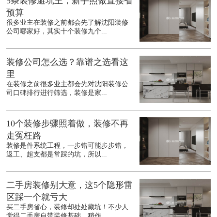
5条装修避坑王，新手照做直接省
预算
很多业主在装修之前都会先了解沈阳装修
公司哪家好，其实十个装修九个...
装修公司怎么选？靠谱之选看这
里
在装修之前很多业主都会先对沈阳装修公
司口碑排行进行筛选，装修是家...
10个装修步骤照着做，装修不再
走冤枉路
装修是件系统工程，一步错可能步步错，
返工、超支都是常踩的坑，所以...
二手房装修别大意，这5个隐形雷
区踩一个就亏大
买二手房省心，装修却处处藏坑！不少人
觉得二手房自带装修基础，稍作...