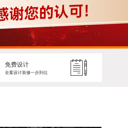
免费设计
全案设计装修一步到位