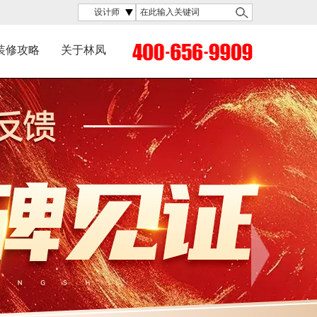
设计师
装修攻略
关于林凤