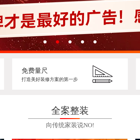
免费量尺
打造美好装修方案的第一步
全案整装
向传统家装说NO!