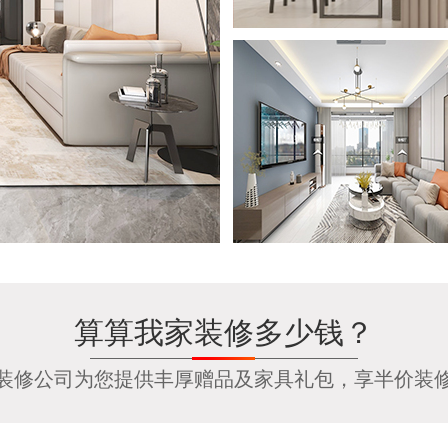
算算我家装修多少钱？
装修公司为您提供丰厚赠品及家具礼包，享半价装