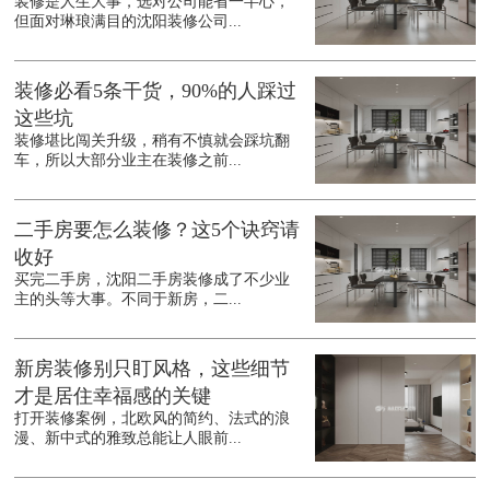
装修是人生大事，选对公司能省一半心，
但面对琳琅满目的沈阳装修公司...
装修必看5条干货，90%的人踩过
这些坑
装修堪比闯关升级，稍有不慎就会踩坑翻
车，所以大部分业主在装修之前...
二手房要怎么装修？这5个诀窍请
收好
买完二手房，沈阳二手房装修成了不少业
主的头等大事。不同于新房，二...
新房装修别只盯风格，这些细节
才是居住幸福感的关键
打开装修案例，北欧风的简约、法式的浪
漫、新中式的雅致总能让人眼前...