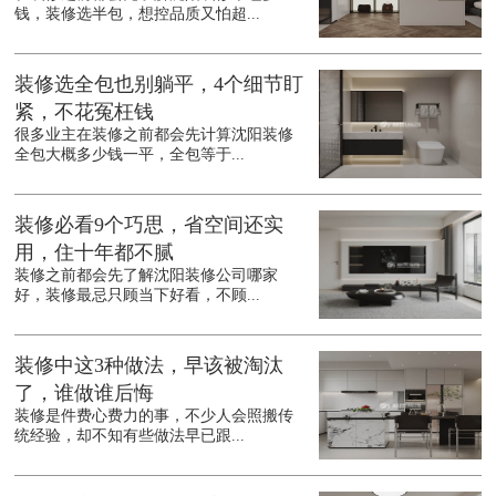
钱，装修选半包，想控品质又怕超...
装修选全包也别躺平，4个细节盯
紧，不花冤枉钱
很多业主在装修之前都会先计算沈阳装修
全包大概多少钱一平，全包等于...
装修必看9个巧思，省空间还实
用，住十年都不腻
装修之前都会先了解沈阳装修公司哪家
好，装修最忌只顾当下好看，不顾...
装修中这3种做法，早该被淘汰
了，谁做谁后悔
装修是件费心费力的事，不少人会照搬传
统经验，却不知有些做法早已跟...