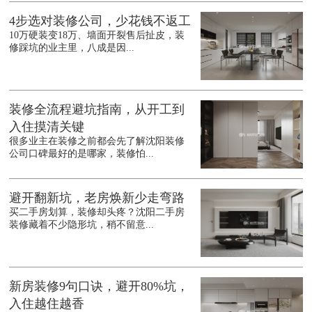
4步选对装修公司，少花钱不返工
10万硬装变18万、墙面开裂售后扯皮，装
修踩坑的业主里，八成是因...
装修全流程避坑指南，从开工到
入住摸清关键
很多业主在装修之前都会先了解沈阳装修
公司口碑最好的是哪家，装修怕...
避开翻新坑，老房焕新少走弯路
买二手房划算，装修却头疼？沈阳二手房
装修藏着不少隐形坑，稍不留意...
新房装修9句口诀，避开80%坑，
入住越住越香