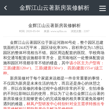
金辉江山云著新房装修解析

金辉江山云著新房装修解析
时间: 2020-05-04
来源: www.sylfzs.cn
浏览次数 : 2207
金辉江山云著园区位于新运河路80号处，整个园区总建
筑面积月24.8万平米，园区绿化率30%，容积率仅为1.5所以
园区的整体环境相当不错。园区周边配套的医院、学校商场
和交通等配套设施都非常齐全，是浑南地区一处整体配套设
施和园区环境都非常不错的楼盘，其中
该小区主力户型有：
三居(建面120㎡)、三居(建面150㎡) 、四居(建面155㎡)这三
种。
新房装修对于每个家庭来说都是一件非常重要的事情，
不仅因为新房是未来生活的地方，而且还是身心的休憩之
所，所以在装修的准备过程中会感到非常的不安，生怕准备
的不到位影响以后的使用，所以为了让各位金辉江山云著的
新房装修业主能够更省心的完成装修的相关事宜避免装修时
遇到的难题，
林凤户型研发中心特别针对业主需求特推出专
题装修解析以帮助新房业主解决装修烦恼。