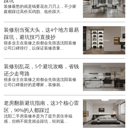
踩坑
装修最愁的就是钱要花在刀刃上，不少家
庭都踩过高价买鸡肋、低价踩大...
装修别当冤大头，这4个地方最易
踩坑，避坑技巧直接抄
很多业主在装修之前都会先筛选沈阳装修
公司口碑排行，以保证装修质量...
装修别乱花，5个避坑攻略，省钱
还少走弯路
很多业主在装修之前都会先筛选沈阳装修
公司口碑最好的是哪家，装修就...
老房翻新避坑指南，这3个核心雷
区，90%的人都踩过
沈阳二手房装修本是为了提升居住幸福
感，但稍不留意就会踩坑，轻则返...