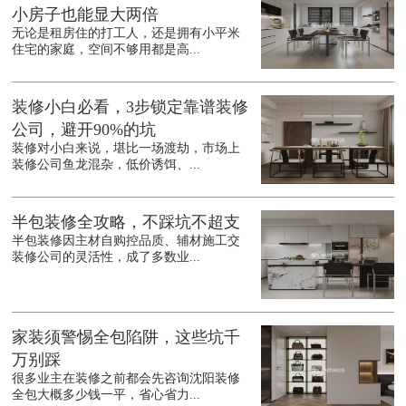
小房子也能显大两倍
无论是租房住的打工人，还是拥有小平米
住宅的家庭，空间不够用都是高...
装修小白必看，3步锁定靠谱装修
公司，避开90%的坑
装修对小白来说，堪比一场渡劫，市场上
装修公司鱼龙混杂，低价诱饵、...
半包装修全攻略，不踩坑不超支
半包装修因主材自购控品质、辅材施工交
装修公司的灵活性，成了多数业...
家装须警惕全包陷阱，这些坑千
万别踩
很多业主在装修之前都会先咨询沈阳装修
全包大概多少钱一平，省心省力...