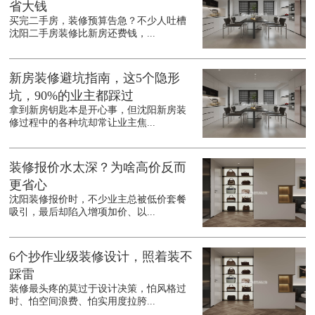
省大钱
买完二手房，装修预算告急？不少人吐槽
沈阳二手房装修比新房还费钱，...
新房装修避坑指南，这5个隐形
坑，90%的业主都踩过
拿到新房钥匙本是开心事，但沈阳新房装
修过程中的各种坑却常让业主焦...
装修报价水太深？为啥高价反而
更省心
沈阳装修报价时，不少业主总被低价套餐
吸引，最后却陷入增项加价、以...
6个抄作业级装修设计，照着装不
踩雷
装修最头疼的莫过于设计决策，怕风格过
时、怕空间浪费、怕实用度拉胯...