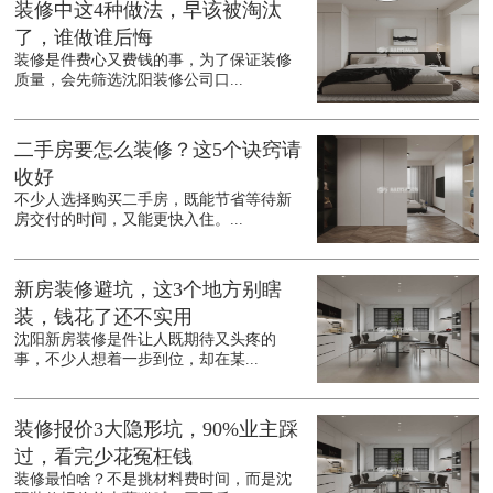
装修中这4种做法，早该被淘汰
了，谁做谁后悔
装修是件费心又费钱的事，为了保证装修
质量，会先筛选沈阳装修公司口...
二手房要怎么装修？这5个诀窍请
收好
不少人选择购买二手房，既能节省等待新
房交付的时间，又能更快入住。...
新房装修避坑，这3个地方别瞎
装，钱花了还不实用
沈阳新房装修是件让人既期待又头疼的
事，不少人想着一步到位，却在某...
装修报价3大隐形坑，90%业主踩
过，看完少花冤枉钱
装修最怕啥？不是挑材料费时间，而是沈