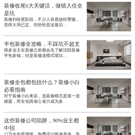
装修收尾6大关键活，做错入住全
是坑
装修到收尾阶段，不少人容易放松警惕，
觉得大局已定。但恰恰是这最后...
半包装修全攻略，不踩坑不超支
很多业主在装修之前都会先了解沈阳装修
半包多钱，但是装修选模式堪比...
装修全包都包括什么？装修小白
必看指南
对于装修小白来说，选装修模式是第一道
难题，而全包因省心省力成为多...
这些装修公司陷阱，90%业主都
中招
12万全包零增项、免费设计终身质保，装