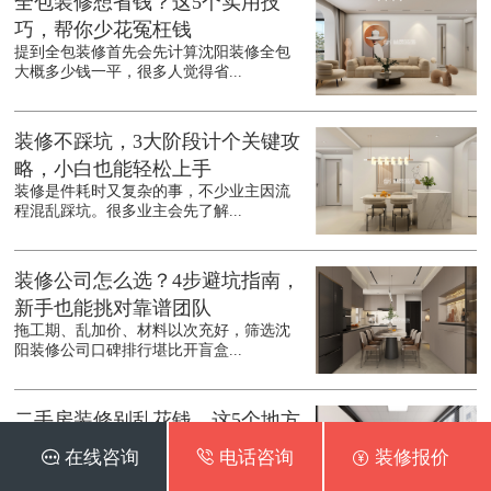
全包装修想省钱？这5个实用技
巧，帮你少花冤枉钱
提到全包装修首先会先计算沈阳装修全包
大概多少钱一平，很多人觉得省...
装修不踩坑，3大阶段计个关键攻
略，小白也能轻松上手
装修是件耗时又复杂的事，不少业主因流
程混乱踩坑。很多业主会先了解...
装修公司怎么选？4步避坑指南，
新手也能挑对靠谱团队
拖工期、乱加价、材料以次充好，筛选沈
阳装修公司口碑排行堪比开盲盒...
二手房装修别乱花钱，这5个地方
能省则省，实用又靠谱
 在线咨询
 电话咨询
 装修报价
不少人入手二手房后，总想着彻底翻新，
结果预算一路飙升。其实沈阳二...