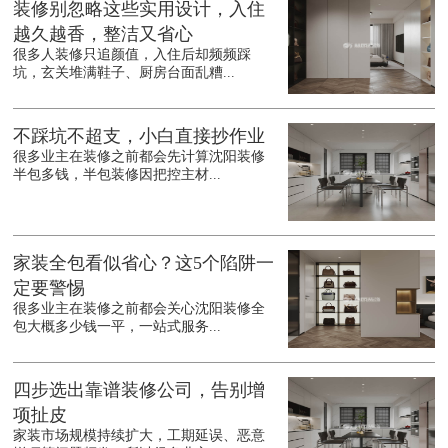
装修别忽略这些实用设计，入住
越久越香，整洁又省心
很多人装修只追颜值，入住后却频频踩
坑，玄关堆满鞋子、厨房台面乱糟...
不踩坑不超支，小白直接抄作业
很多业主在装修之前都会先计算沈阳装修
半包多钱，半包装修因把控主材...
家装全包看似省心？这5个陷阱一
定要警惕
很多业主在装修之前都会关心沈阳装修全
包大概多少钱一平，一站式服务...
四步选出靠谱装修公司，告别增
项扯皮
家装市场规模持续扩大，工期延误、恶意