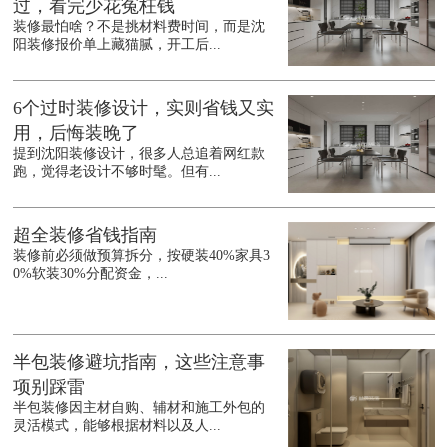
过，看完少花冤枉钱
装修最怕啥？不是挑材料费时间，而是沈
阳装修报价单上藏猫腻，开工后...
6个过时装修设计，实则省钱又实
用，后悔装晚了
提到沈阳装修设计，很多人总追着网红款
跑，觉得老设计不够时髦。但有...
超全装修省钱指南
装修前必须做预算拆分，按硬装40%家具3
0%软装30%分配资金，...
半包装修避坑指南，这些注意事
项别踩雷
半包装修因主材自购、辅材和施工外包的
灵活模式，能够根据材料以及人...