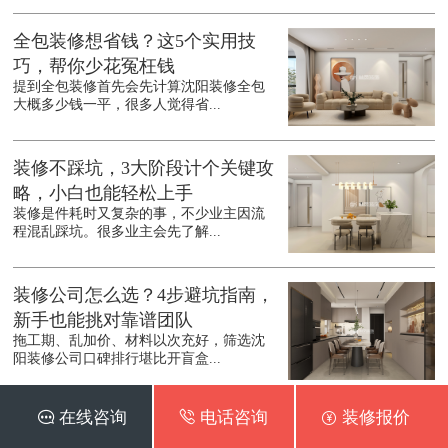
全包装修想省钱？这5个实用技
巧，帮你少花冤枉钱
提到全包装修首先会先计算沈阳装修全包
大概多少钱一平，很多人觉得省...
装修不踩坑，3大阶段计个关键攻
略，小白也能轻松上手
装修是件耗时又复杂的事，不少业主因流
程混乱踩坑。很多业主会先了解...
装修公司怎么选？4步避坑指南，
新手也能挑对靠谱团队
拖工期、乱加价、材料以次充好，筛选沈
阳装修公司口碑排行堪比开盲盒...
 在线咨询
 电话咨询
 装修报价
二手房装修别乱花钱，这5个地方
能省则省，实用又靠谱