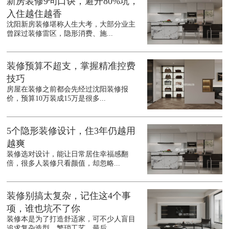
新房装修9句口诀，避开80%坑，
入住越住越香
沈阳新房装修堪称人生大考，大部分业主
曾踩过装修雷区，隐形消费、施...
装修预算不超支，掌握精准控费
技巧
房屋在装修之前都会先经过沈阳装修报
价，预算10万装成15万是很多...
5个隐形装修设计，住3年仍越用
越爽
装修选对设计，能让日常居住幸福感翻
倍，很多人装修只看颜值，却忽略...
装修别搞太复杂，记住这4个事
项，谁也坑不了你
装修本是为了打造舒适家，可不少人盲目
追求复杂造型、繁琐工艺，最后...