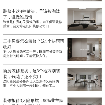
装修中这4种做法，早该被淘汰
了，谁做谁后悔
装修是件费心又费钱的事，为了保证装修
质量，会先筛选沈阳装修公司口...
二手房要怎么装修？这5个诀窍请
收好
不少人选择购买二手房，既能节省等待新
房交付的时间，又能更快入住。...
新房装修避坑，这3个地方别瞎
装，钱花了还不实用
沈阳新房装修是件让人既期待又头疼的
事，不少人想着一步到位，却在某...
装修报价3大隐形坑，90%业主踩