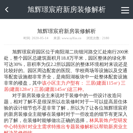
旭辉璟宸府新房装修解析

旭辉璟宸府新房装修解析
时间: 2020-05-14
来源: www.sylfzs.cn
浏览次数 : 2180
旭辉璟宸府园区位于南阳湖二街细河路交汇处南行200米
处，整个园区总建筑面积月18.8万平米，园区整体的绿化率
可达30%，容积率为仅2.2所以园区的整体环境相对来说还是
比较好的。园区周边配套的医院、学校商场等设施以及交通
等配套设施都非常齐全，是南阳湖板块中一处整体配套设施
非常的楼盘，其中
该小区主力户型有： 三居(建面115㎡) 三
居(建面128㎡) 三居(建面145㎡)这三种。
对于新房装修业主来说对于装修中的一些设计改造问
题，相对了解不是很深所以在装修时对于一可以提高居住体
验的设计细节也不是非常了解，所以为了让各位旭辉璟宸府
的新房装修业主能够在装修时对于一些改造的细节有更深入
的了解，在装修时能够做出正确的选择，
林凤装饰户型研发
中心特别针对业主需求
特推出专题装修解析以帮助新房业主
解决装修烦恼。