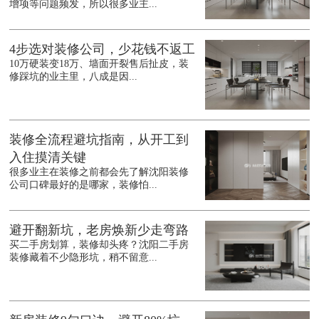
增项等问题频发，所以很多业主...
4步选对装修公司，少花钱不返工
10万硬装变18万、墙面开裂售后扯皮，装
修踩坑的业主里，八成是因...
装修全流程避坑指南，从开工到
入住摸清关键
很多业主在装修之前都会先了解沈阳装修
公司口碑最好的是哪家，装修怕...
避开翻新坑，老房焕新少走弯路
买二手房划算，装修却头疼？沈阳二手房
装修藏着不少隐形坑，稍不留意...