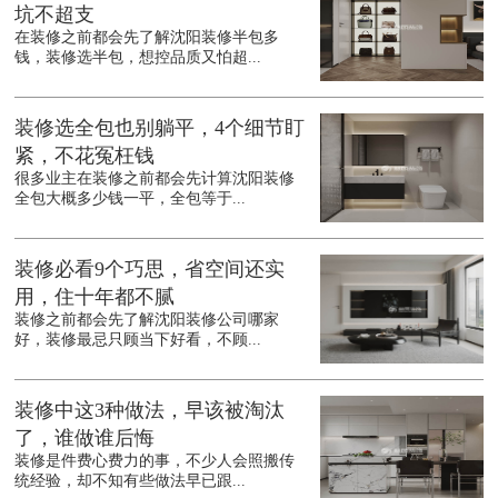
坑不超支
在装修之前都会先了解沈阳装修半包多
钱，装修选半包，想控品质又怕超...
装修选全包也别躺平，4个细节盯
紧，不花冤枉钱
很多业主在装修之前都会先计算沈阳装修
全包大概多少钱一平，全包等于...
装修必看9个巧思，省空间还实
用，住十年都不腻
装修之前都会先了解沈阳装修公司哪家
好，装修最忌只顾当下好看，不顾...
装修中这3种做法，早该被淘汰
了，谁做谁后悔
装修是件费心费力的事，不少人会照搬传
统经验，却不知有些做法早已跟...