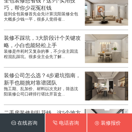
全包装修想省钱？这5个实用技
巧，帮你少花冤枉钱
提到全包装修首先会先计算沈阳装修全包
大概多少钱一平，很多人觉得省...
装修不踩坑，3大阶段计个关键攻
略，小白也能轻松上手
装修是件耗时又复杂的事，不少业主因流
程混乱踩坑。很多业主会先了解...
装修公司怎么选？4步避坑指南，
新手也能挑对靠谱团队
拖工期、乱加价、材料以次充好，筛选沈
阳装修公司口碑排行堪比开盲盒...
二手房装修别乱花钱，这5个地方
能省则省，实用又靠谱
 在线咨询
 电话咨询
 装修报价
不少人入手二手房后，总想着彻底翻新，
结果预算一路飙升。其实沈阳二...