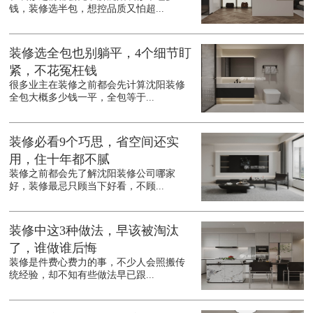
钱，装修选半包，想控品质又怕超...
装修选全包也别躺平，4个细节盯
紧，不花冤枉钱
很多业主在装修之前都会先计算沈阳装修
全包大概多少钱一平，全包等于...
装修必看9个巧思，省空间还实
用，住十年都不腻
装修之前都会先了解沈阳装修公司哪家
好，装修最忌只顾当下好看，不顾...
装修中这3种做法，早该被淘汰
了，谁做谁后悔
装修是件费心费力的事，不少人会照搬传
统经验，却不知有些做法早已跟...