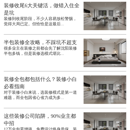
装修收尾6大关键活，做错入住全
是坑
装修到收尾阶段，不少人容易放松警惕，
觉得大局已定。但恰恰是这最后...
半包装修全攻略，不踩坑不超支
很多业主在装修之前都会先了解沈阳装修
半包多钱，但是装修选模式堪比...
装修全包都包括什么？装修小白
必看指南
对于装修小白来说，选装修模式是第一道
难题，而全包因省心省力成为多...
这些装修公司陷阱，90%业主都
中招
12万全包零增项、免费设计终身质保，装