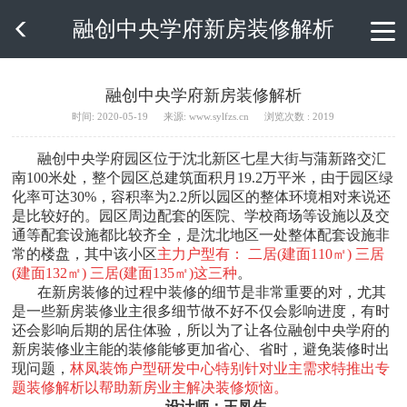
融创中央学府新房装修解析

融创中央学府新房装修解析
时间: 2020-05-19
来源: www.sylfzs.cn
浏览次数 : 2019
融创中央学府园区位于沈北新区七星大街与蒲新路交汇
南100米处，整个园区总建筑面积月19.2万平米，由于园区绿
化率可达30%，容积率为2.2所以园区的整体环境相对来说还
是比较好的。园区周边配套的医院、学校商场等设施以及交
通等配套设施都比较齐全，是沈北地区一处整体配套设施非
常的楼盘，其中该小区
主力户型有： 二居(建面110㎡) 三居
(建面132㎡) 三居(建面135㎡)这三种
。
在新房装修的过程中装修的细节是非常重要的对，尤其
是一些新房装修业主很多细节做不好不仅会影响进度，有时
还会影响后期的居住体验，所以为了让各位融创中央学府的
新房装修业主能的装修能够更加省心、省时，避免装修时出
现问题，
林凤装饰户型研发中心特别针对业主需求特推出专
题装修解析以帮助新房业主解决装修烦恼。
设计师：王凤生