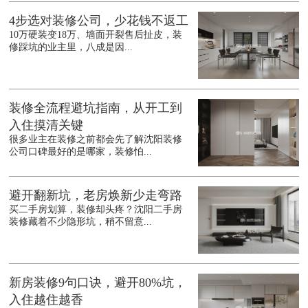
4步选对装修公司，少花钱不返工
10万硬装变18万、墙面开裂售后扯皮，装
修踩坑的业主里，八成是因...
装修全流程避坑指南，从开工到
入住摸清关键
很多业主在装修之前都会先了解沈阳装修
公司口碑最好的是哪家，装修怕...
避开翻新坑，老房焕新少走弯路
买二手房划算，装修却头疼？沈阳二手房
装修藏着不少隐形坑，稍不留意...
新房装修9句口诀，避开80%坑，
入住越住越香