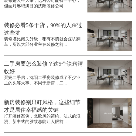
装修是人生大事，选对公司能省一半心，
但面对琳琅满目的沈阳装修公司...
装修必看5条干货，90%的人踩过
这些坑
装修堪比闯关升级，稍有不慎就会踩坑翻
车，所以大部分业主在装修之前...
二手房要怎么装修？这5个诀窍请
收好
买完二手房，沈阳二手房装修成了不少业
主的头等大事。不同于新房，二...
新房装修别只盯风格，这些细节
才是居住幸福感的关键
打开装修案例，北欧风的简约、法式的浪
漫、新中式的雅致总能让人眼前...