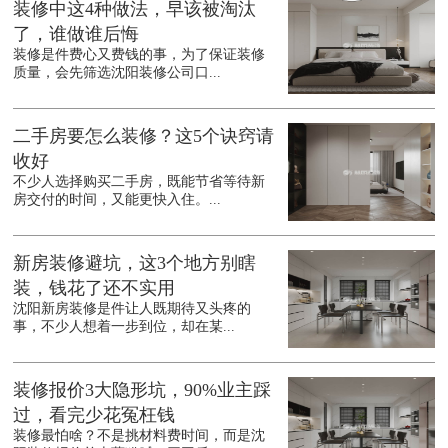
装修中这4种做法，早该被淘汰
了，谁做谁后悔
装修是件费心又费钱的事，为了保证装修
质量，会先筛选沈阳装修公司口...
二手房要怎么装修？这5个诀窍请
收好
不少人选择购买二手房，既能节省等待新
房交付的时间，又能更快入住。...
新房装修避坑，这3个地方别瞎
装，钱花了还不实用
沈阳新房装修是件让人既期待又头疼的
事，不少人想着一步到位，却在某...
装修报价3大隐形坑，90%业主踩
过，看完少花冤枉钱
装修最怕啥？不是挑材料费时间，而是沈