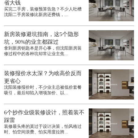
省大钱
买完二手房，装修预算告急？不少人吐槽
沈阳二手房装修比新房还费钱，...
新房装修避坑指南，这5个隐形
坑，90%的业主都踩过
拿到新房钥匙本是开心事，但沈阳新房装
修过程中的各种坑却常让业主焦...
装修报价水太深？为啥高价反而
更省心
沈阳装修报价时，不少业主总被低价套餐
吸引，最后却陷入增项加价、以...
6个抄作业级装修设计，照着装不
踩雷
装修最头疼的莫过于设计决策，怕风格过
时、怕空间浪费、怕实用度拉胯...