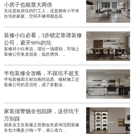
小房子也能显大两倍
无论是租房住的打工人，还是拥有小平米
住宅的家庭，空间不够用都是高...
装修小白必看，3步锁定靠谱装修
公司，避开90%的坑
装修对小白来说，堪比一场渡劫，市场上
装修公司鱼龙混杂，低价诱饵、...
半包装修全攻略，不踩坑不超支
半包装修因主材自购控品质、辅材施工交
装修公司的灵活性，成了多数业...
家装须警惕全包陷阱，这些坑千
万别踩
很多业主在装修之前都会先咨询沈阳装修
全包大概多少钱一平，省心省力...