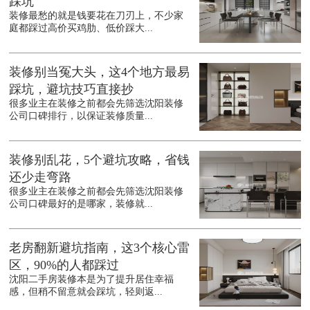
踩坑
装修最愁的就是钱要花在刀刃上，不少家
庭都踩过高价买鸡肋、低价踩大...
装修别当冤大头，这4个地方最易
踩坑，避坑技巧直接抄
很多业主在装修之前都会先筛选沈阳装修
公司口碑排行，以保证装修质量...
装修别乱花，5个避坑攻略，省钱
还少走弯路
很多业主在装修之前都会先筛选沈阳装修
公司口碑最好的是哪家，装修就...
老房翻新避坑指南，这3个核心雷
区，90%的人都踩过
沈阳二手房装修本是为了提升居住幸福
感，但稍不留意就会踩坑，轻则返...