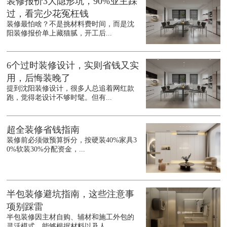
装修报价3大隐形坑，90%业主踩
过，看完少花冤枉钱
装修最怕啥？不是挑材料费时间，而是沈
阳装修报价单上藏猫腻，开工后...
6个过时装修设计，实则省钱又实
用，后悔装晚了
提到沈阳装修设计，很多人总追着网红款
跑，觉得老设计不够时髦。但有...
超全装修省钱指南
装修前必须做预算拆分，按硬装40%家具3
0%软装30%分配资金，...
半包装修避坑指南，这些注意事
项别踩雷
半包装修因主材自购、辅材和施工外包的
灵活模式，能够根据材料以及人...