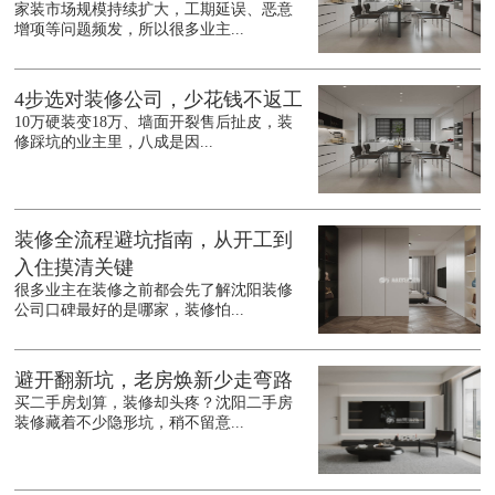
家装市场规模持续扩大，工期延误、恶意
增项等问题频发，所以很多业主...
4步选对装修公司，少花钱不返工
10万硬装变18万、墙面开裂售后扯皮，装
修踩坑的业主里，八成是因...
装修全流程避坑指南，从开工到
入住摸清关键
很多业主在装修之前都会先了解沈阳装修
公司口碑最好的是哪家，装修怕...
避开翻新坑，老房焕新少走弯路
买二手房划算，装修却头疼？沈阳二手房
装修藏着不少隐形坑，稍不留意...