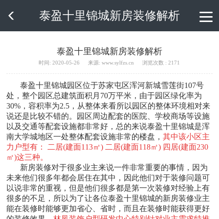
泰盈十里锦城新房装修解析

泰盈十里锦城新房装修解析
时间: 2020-05-26
来源: www.sylfzs.cn
浏览次数 : 2171
泰盈十里锦城园区位于苏家屯区浑河新城雪莲街107号
处，整个园区总建筑面积月70万平米，由于园区绿化率为
30%，容积率为2.5，从整体来看所以园区的整体环境相对来
说还是比较不错的。园区周边配套的医院、学校商场等设施
以及交通等配套设施都非常好，总的来说泰盈十里锦城是浑
南大学城地区一处整体配套设施非常的楼盘，
其中该小区主
力户型有： 二居(建面113㎡) 二居(建面118㎡) 四居(建面230
㎡)这三种。
新房装修对于很多业主来说一件非常重要的事情，因为
未来他们很多年都会居住在其中，因此他们对于装修问题可
以说非常的重视，但是他们很多都是第一次装修对经验上有
很多的不足，所以为了让各位泰盈十里锦城的新房装修业主
能在装修时能够更加省心、省时，而且在装修时能获得更好
的装修效果，
林凤装饰户型研发中心特别针对业主需求特推