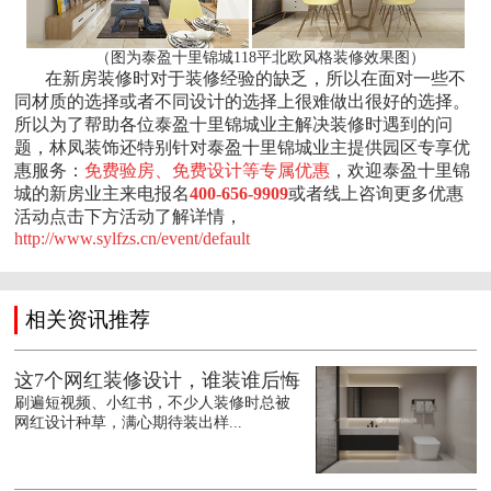
（图为泰盈十里锦城118平北欧风格装修效果图）
在新房装修时对于装修经验的缺乏，所以在面对一些不
同材质的选择或者不同设计的选择上很难做出很好的选择。
所以为了帮助各位泰盈十里锦城业主解决装修时遇到的问
题，林凤装饰还特别针对泰盈十里锦城业主提供园区专享优
惠服务：
免费验房、免费设计等专属优惠
，欢迎泰盈十里锦
城的新房业主来电报名
400-656-9909
或者线上咨询更多优惠
活动点击下方活动了解详情，
http://www.sylfzs.cn/event/default
相关资讯推荐
这7个网红装修设计，谁装谁后悔
刷遍短视频、小红书，不少人装修时总被
网红设计种草，满心期待装出样...