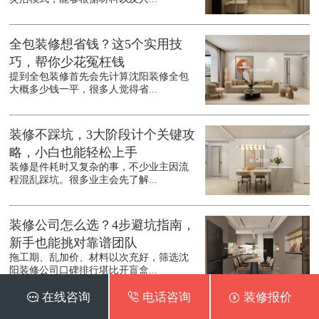
全包装修想省钱？这5个实用技
巧，帮你少花冤枉钱
提到全包装修首先会先计算沈阳装修全包
大概多少钱一平，很多人觉得省...
装修不踩坑，3大阶段计个关键攻
略，小白也能轻松上手
装修是件耗时又复杂的事，不少业主因流
程混乱踩坑。很多业主会先了解...
装修公司怎么选？4步避坑指南，
新手也能挑对靠谱团队
拖工期、乱加价、材料以次充好，筛选沈
阳装修公司口碑排行堪比开盲盒...
 在线咨询
 电话咨询
 装修报价
二手房装修别乱花钱，这5个地方