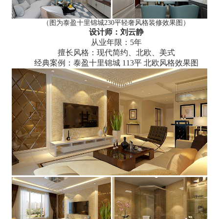
（图为泰盈十里锦城230平轻奢风格装修效果图）
设计师：刘云静
从业年限：5年
擅长风格：现代简约、北欧、美式
经典案例：泰盈十里锦城 113平 北欧风格效果图