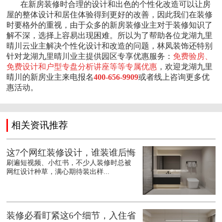
在新房装修时合理的设计和出色的个性化改造可以让房
屋的整体设计和居住体验得到更好的改善，因此我们在装修
时要格外的重视，由于众多的新房装修业主对于装修知识了
解不深，选择上容易出现困难。所以为了帮助各位龙湖九里
晴川云业主解决个性化设计和改造的问题，林凤装饰还特别
针对龙湖九里晴川业主提供园区专享优惠服务：
免费验房、
免费设计和户型专盘分析讲座等等专属优惠
，欢迎龙湖九里
晴川的新房业主来电报名
400-656-9909
或者线上咨询更多优
惠活动。
相关资讯推荐
这7个网红装修设计，谁装谁后悔
刷遍短视频、小红书，不少人装修时总被
网红设计种草，满心期待装出样...
装修必看盯紧这6个细节，入住省