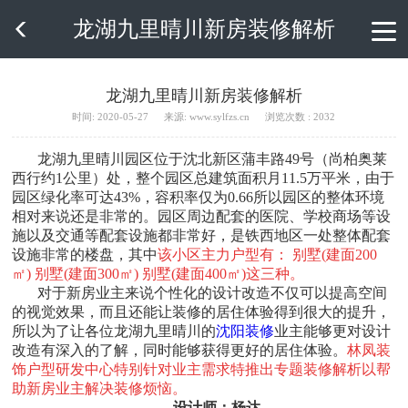
龙湖九里晴川新房装修解析

龙湖九里晴川新房装修解析
时间: 2020-05-27
来源: www.sylfzs.cn
浏览次数 : 2032
龙湖九里晴川园区位于沈北新区蒲丰路49号（尚柏奥莱
西行约1公里）处，整个园区总建筑面积月11.5万平米，由于
园区绿化率可达43%，容积率仅为0.66所以园区的整体环境
相对来说还是非常的。园区周边配套的医院、学校商场等设
施以及交通等配套设施都非常好，是铁西地区一处整体配套
设施非常的楼盘，其中
该小区主力户型有： 别墅(建面200
㎡) 别墅(建面300㎡) 别墅(建面400㎡)这三种。
对于新房业主来说个性化的设计改造不仅可以提高空间
的视觉效果，而且还能让装修的居住体验得到很大的提升，
所以为了让各位龙湖九里晴川的
沈阳装修
业主能够更
对设计
改造有深入的了解，同时能够获得更好的居住体验。
林凤装
饰户型研发中心特别针对业主需求特推出专题装修解析以帮
助新房业主解决装修烦恼。
设计师：杨达