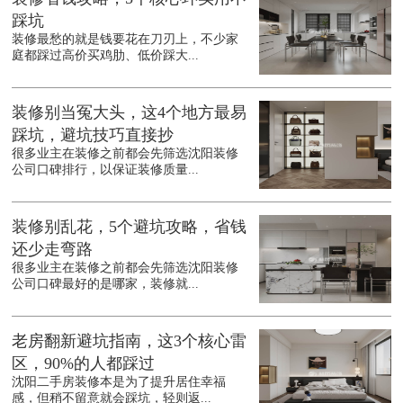
踩坑
装修最愁的就是钱要花在刀刃上，不少家
庭都踩过高价买鸡肋、低价踩大...
装修别当冤大头，这4个地方最易
踩坑，避坑技巧直接抄
很多业主在装修之前都会先筛选沈阳装修
公司口碑排行，以保证装修质量...
装修别乱花，5个避坑攻略，省钱
还少走弯路
很多业主在装修之前都会先筛选沈阳装修
公司口碑最好的是哪家，装修就...
老房翻新避坑指南，这3个核心雷
区，90%的人都踩过
沈阳二手房装修本是为了提升居住幸福
感，但稍不留意就会踩坑，轻则返...