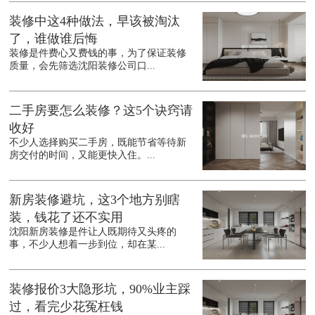
装修中这4种做法，早该被淘汰
了，谁做谁后悔
装修是件费心又费钱的事，为了保证装修
质量，会先筛选沈阳装修公司口...
二手房要怎么装修？这5个诀窍请
收好
不少人选择购买二手房，既能节省等待新
房交付的时间，又能更快入住。...
新房装修避坑，这3个地方别瞎
装，钱花了还不实用
沈阳新房装修是件让人既期待又头疼的
事，不少人想着一步到位，却在某...
装修报价3大隐形坑，90%业主踩
过，看完少花冤枉钱