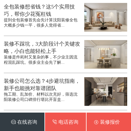
全包装修想省钱？这5个实用技
巧，帮你少花冤枉钱
提到全包装修首先会先计算沈阳装修全包
大概多少钱一平，很多人觉得省...
装修不踩坑，3大阶段计个关键攻
略，小白也能轻松上手
装修是件耗时又复杂的事，不少业主因流
程混乱踩坑。很多业主会先了解...
装修公司怎么选？4步避坑指南，
新手也能挑对靠谱团队
拖工期、乱加价、材料以次充好，筛选沈
阳装修公司口碑排行堪比开盲盒...
二手房装修别乱花钱，这5个地方
 在线咨询
 电话咨询
 装修报价
能省则省，实用又靠谱