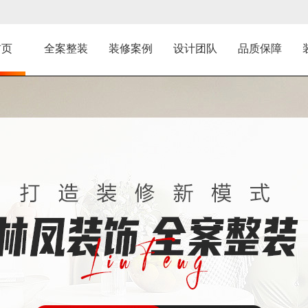
首页
全案整装
装修案例
设计团队
品质保障