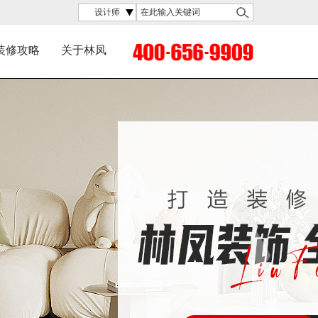
设计师
装修攻略
关于林凤