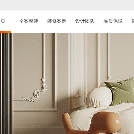
首页
全案整装
装修案例
设计团队
品质保障