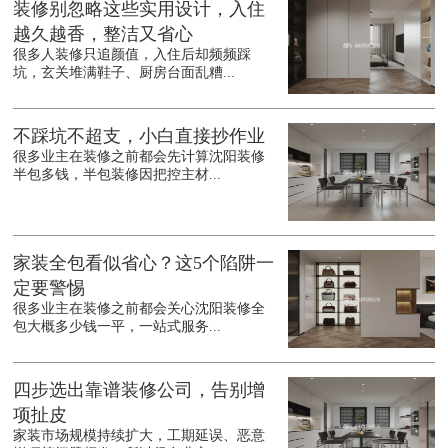
装修别忽略这些实用设计，入住
越久越香，整洁又省心
很多人装修只追颜值，入住后却频频踩
坑，玄关堆满鞋子、厨房台面乱糟...
不踩坑不超支，小白直接抄作业
很多业主在装修之前都会先计算沈阳装修
半包多钱，半包装修因把控主材...
家装全包看似省心？这5个陷阱一
定要警惕
很多业主在装修之前都会关心沈阳装修全
包大概多少钱一平，一站式服务...
四步选出靠谱装修公司，告别增
项扯皮
家装市场规模持续扩大，工期延误、恶意