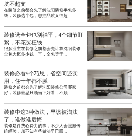
坑不超支
在装修之前都会先了解沈阳装修半包多
钱，装修选半包，想控品质又怕超...
装修选全包也别躺平，4个细节盯
紧，不花冤枉钱
很多业主在装修之前都会先计算沈阳装修
全包大概多少钱一平，全包等于...
装修必看9个巧思，省空间还实
用，住十年都不腻
装修之前都会先了解沈阳装修公司哪家
好，装修最忌只顾当下好看，不顾...
装修中这3种做法，早该被淘汰
了，谁做谁后悔
装修是件费心费力的事，不少人会照搬传
统经验，却不知有些做法早已跟...