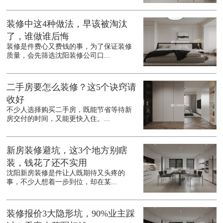
装修中这4种做法，早该被淘汰
了，谁做谁后悔
装修是件费心又费钱的事，为了保证装修
质量，会先筛选沈阳装修公司口...
二手房要怎么装修？这5个诀窍请
收好
不少人选择购买二手房，既能节省等待新
房交付的时间，又能更快入住。...
新房装修避坑，这3个地方别瞎
装，钱花了还不实用
沈阳新房装修是件让人既期待又头疼的
事，不少人想着一步到位，却在某...
装修报价3大隐形坑，90%业主踩