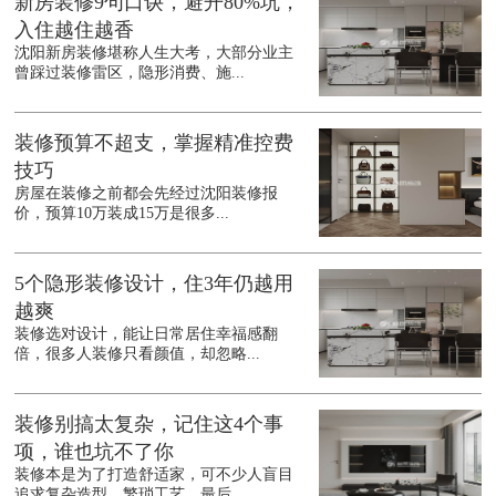
新房装修9句口诀，避开80%坑，
入住越住越香
沈阳新房装修堪称人生大考，大部分业主
曾踩过装修雷区，隐形消费、施...
装修预算不超支，掌握精准控费
技巧
房屋在装修之前都会先经过沈阳装修报
价，预算10万装成15万是很多...
5个隐形装修设计，住3年仍越用
越爽
装修选对设计，能让日常居住幸福感翻
倍，很多人装修只看颜值，却忽略...
装修别搞太复杂，记住这4个事
项，谁也坑不了你
装修本是为了打造舒适家，可不少人盲目
追求复杂造型、繁琐工艺，最后...