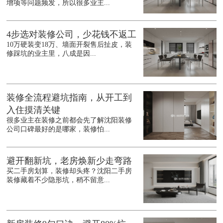
增项等问题频发，所以很多业主...
4步选对装修公司，少花钱不返工
10万硬装变18万、墙面开裂售后扯皮，装
修踩坑的业主里，八成是因...
装修全流程避坑指南，从开工到
入住摸清关键
很多业主在装修之前都会先了解沈阳装修
公司口碑最好的是哪家，装修怕...
避开翻新坑，老房焕新少走弯路
买二手房划算，装修却头疼？沈阳二手房
装修藏着不少隐形坑，稍不留意...