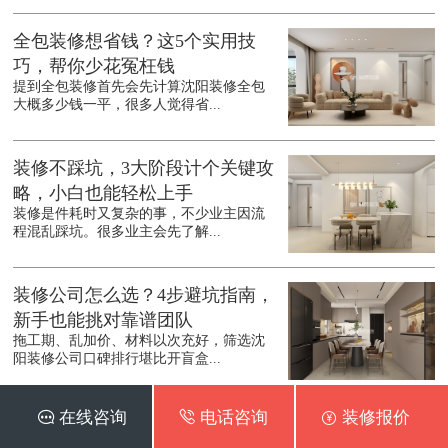
全包装修想省钱？这5个实用技
巧，帮你少花冤枉钱
提到全包装修首先会先计算沈阳装修全包
大概多少钱一平，很多人觉得省...
装修不踩坑，3大阶段计个关键攻
略，小白也能轻松上手
装修是件耗时又复杂的事，不少业主因流
程混乱踩坑。很多业主会先了解...
装修公司怎么选？4步避坑指南，
新手也能挑对靠谱团队
拖工期、乱加价、材料以次充好，筛选沈
阳装修公司口碑排行堪比开盲盒...
 在线咨询
 电话咨询
 装修报价
二手房装修别乱花钱，这5个地方
能省则省，实用又靠谱