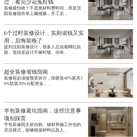
过，看完少花冤枉钱
装修最怕啥？不是挑材料费时间，而是沈
阳装修报价单上藏猫腻，开工后...
6个过时装修设计，实则省钱又实
用，后悔装晚了
提到沈阳装修设计，很多人总追着网红款
跑，觉得老设计不够时髦。但有...
超全装修省钱指南
装修前必须做预算拆分，按硬装40%家具3
0%软装30%分配资金，...
半包装修避坑指南，这些注意事
项别踩雷
半包装修因主材自购、辅材和施工外包的
灵活模式，能够根据材料以及人...