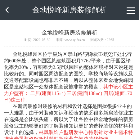
金地悦峰新房装修解析

金地悦峰新房装修解析
时间: 2020-05-30
来源: www.sylfzs.cn
浏览次数 : 2265
金地悦峰园区位于皇姑区崇山路与鸭绿江街交汇处北行
约600米处，整个园区总建筑面积月7762平米，由于园区绿
化率为30%，容积率为2.5所以园区的整体环境相对来说还是
比较好的。同时园区周边配套的医院、学校商场等设施以及
交通等配套设施也都非常不错，所以从整体来看金地悦峰园
区是皇姑地区一处整体配套设施非常的楼盘，
其中该小区主
力户型有： 二居(建面115㎡) 三居(建面138㎡) 四居(建面170
㎡)这三种。
在新房装修时装修的材料和设计选择是困扰很多业主的
一大难题，由于对装修知识和经验的缺乏很多新房装修业主
在选择是会比较头痛，所以为了让各位中粮金地悦峰的新房
装修业主能够更好的了解装修知识更好的选择装修的材料和
设计上的选择，
林凤装饰户型研发中心特别针对业主需求特
推出专题装修解析以帮助新房业主解决装修烦恼。