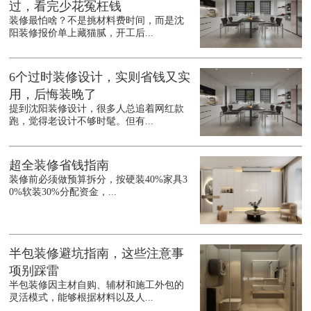
过，看完少花冤枉钱
装修最怕啥？不是挑材料费时间，而是沈
阳装修报价单上藏猫腻，开工后...
6个过时装修设计，实则省钱又实
用，后悔装晚了
提到沈阳装修设计，很多人总追着网红款
跑，觉得老设计不够时髦。但有...
超全装修省钱指南
装修前必须做预算拆分，按硬装40%家具3
0%软装30%分配资金，...
半包装修避坑指南，这些注意事
项别踩雷
半包装修因主材自购、辅材和施工外包的
灵活模式，能够根据材料以及人...