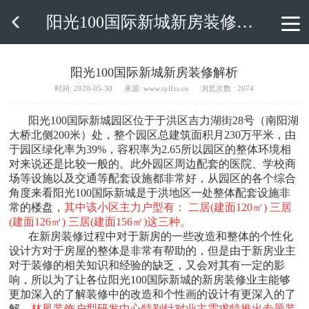
阳光100国际新城新房装修解析

阳光100国际新城新房装修解析
时间: 2020-05-30
来源: www.sylfzs.cn
浏览次数 : 2074
阳光100国际新城园区位于于洪区吉力湖街28号（南阳湖
大桥北侧200米）处，整个园区总建筑面积月230万平米，由
于园区绿化率为39%，容积率为2.65所以园区的整体环境相
对来说还是比较一般的。此外园区周边配套的医院、学校商
场等设施以及交通等配套设施都非常好，从园区的各个综合
角度来看阳光100国际新城是于洪地区一处整体配套设施非
常的楼盘，
其中该小区主力户型有： 二居(建面120㎡) 三居
(建面126㎡) 三居(建面156㎡)这三种。
在新房装修过程中对于新房的一些改造和整体的个性化
设计方对于房屋的整体是非常有帮助的，但是由于新房业主
对于装修的相关知识和经验的缺乏，又会对其有一定的影
响，所以为了让各位阳光100国际新城的新房装修业主能够
更加深入的了解装修中的改造和个性画的设计有更深入的了
解，
林凤装饰户型研发中心特别针对业主需求特推出专题装