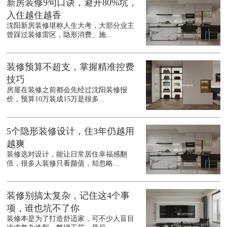
新房装修9句口诀，避开80%坑，
入住越住越香
沈阳新房装修堪称人生大考，大部分业主
曾踩过装修雷区，隐形消费、施...
装修预算不超支，掌握精准控费
技巧
房屋在装修之前都会先经过沈阳装修报
价，预算10万装成15万是很多...
5个隐形装修设计，住3年仍越用
越爽
装修选对设计，能让日常居住幸福感翻
倍，很多人装修只看颜值，却忽略...
装修别搞太复杂，记住这4个事
项，谁也坑不了你
装修本是为了打造舒适家，可不少人盲目