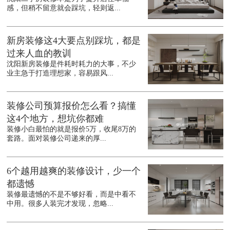
感，但稍不留意就会踩坑，轻则返...
新房装修这4大要点别踩坑，都是
过来人血的教训
沈阳新房装修是件耗时耗力的大事，不少
业主急于打造理想家，容易跟风...
装修公司预算报价怎么看？搞懂
这4个地方，想坑你都难
装修小白最怕的就是报价5万，收尾8万的
套路。面对装修公司递来的厚...
6个越用越爽的装修设计，少一个
都遗憾
装修最遗憾的不是不够好看，而是中看不
中用。很多人装完才发现，忽略...