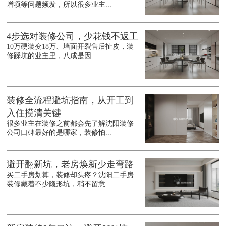
增项等问题频发，所以很多业主...
4步选对装修公司，少花钱不返工
10万硬装变18万、墙面开裂售后扯皮，装
修踩坑的业主里，八成是因...
装修全流程避坑指南，从开工到
入住摸清关键
很多业主在装修之前都会先了解沈阳装修
公司口碑最好的是哪家，装修怕...
避开翻新坑，老房焕新少走弯路
买二手房划算，装修却头疼？沈阳二手房
装修藏着不少隐形坑，稍不留意...