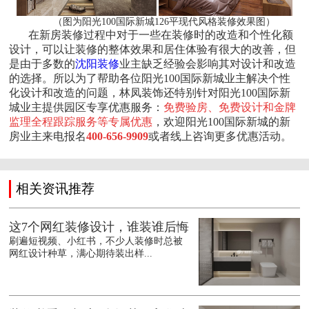
（图为阳光100国际新城126平现代风格装修效果图）
在新房装修过程中对于一些在装修时的改造和个性化额
设计，可以让装修的整体效果和居住体验有很大的改善，但
是由于多数的
沈阳装修
业主缺乏经验会影响其对设计和改造
的选择。所以为了帮助各位阳光100国际新城业主解决个性
化设计和改造的问题，林凤装饰还特别针对阳光100国际新
城业主提供园区专享优惠服务：
免费验
房、免费设计和金牌
监理全程跟踪服务等专属优惠
，欢迎阳光100国际新城的新
房业主来电报名
400-656-9909
或者线上咨询更多优惠活动。
相关资讯推荐
这7个网红装修设计，谁装谁后悔
刷遍短视频、小红书，不少人装修时总被
网红设计种草，满心期待装出样...