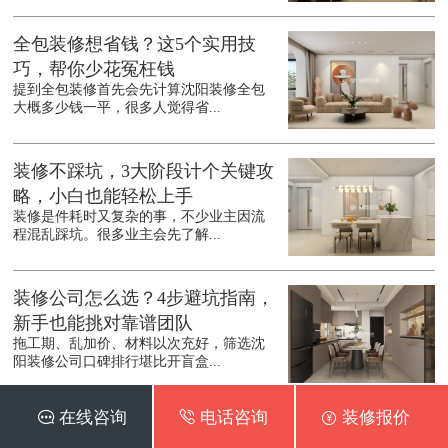
全包装修想省钱？这5个实用技
巧，帮你少花冤枉钱
提到全包装修首先会先计算沈阳装修全包
大概多少钱一平，很多人觉得省...
装修不踩坑，3大阶段计个关键攻
略，小白也能轻松上手
装修是件耗时又复杂的事，不少业主因流
程混乱踩坑。很多业主会先了解...
装修公司怎么选？4步避坑指南，
新手也能挑对靠谱团队
拖工期、乱加价、材料以次充好，筛选沈
阳装修公司口碑排行堪比开盲盒...
 在线咨询
 电话咨询
 装修报价
二手房装修别乱花钱，这5个地方