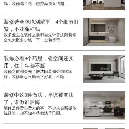
钱，装修选半包，想控品质又怕超...
装修选全包也别躺平，4个细节盯
紧，不花冤枉钱
很多业主在装修之前都会先计算沈阳装修
全包大概多少钱一平，全包等于...
装修必看9个巧思，省空间还实
用，住十年都不腻
装修之前都会先了解沈阳装修公司哪家
好，装修最忌只顾当下好看，不顾...
装修中这3种做法，早该被淘汰
了，谁做谁后悔
装修是件费心费力的事，不少人会照搬传
统经验，却不知有些做法早已跟...