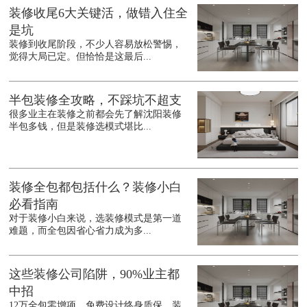
装修收尾6大关键活，做错入住全
是坑
装修到收尾阶段，不少人容易放松警惕，
觉得大局已定。但恰恰是这最后...
半包装修全攻略，不踩坑不超支
很多业主在装修之前都会先了解沈阳装修
半包多钱，但是装修选模式堪比...
装修全包都包括什么？装修小白
必看指南
对于装修小白来说，选装修模式是第一道
难题，而全包因省心省力成为多...
这些装修公司陷阱，90%业主都
中招
12万全包零增项、免费设计终身质保，装