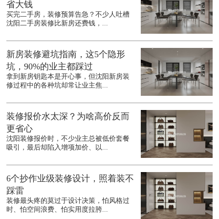
省大钱
买完二手房，装修预算告急？不少人吐槽
沈阳二手房装修比新房还费钱，...
新房装修避坑指南，这5个隐形
坑，90%的业主都踩过
拿到新房钥匙本是开心事，但沈阳新房装
修过程中的各种坑却常让业主焦...
装修报价水太深？为啥高价反而
更省心
沈阳装修报价时，不少业主总被低价套餐
吸引，最后却陷入增项加价、以...
6个抄作业级装修设计，照着装不
踩雷
装修最头疼的莫过于设计决策，怕风格过
时、怕空间浪费、怕实用度拉胯...