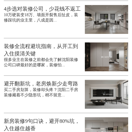
4步选对装修公司，少花钱不返工
10万硬装变18万、墙面开裂售后扯皮，装
修踩坑的业主里，八成是因...
装修全流程避坑指南，从开工到
入住摸清关键
很多业主在装修之前都会先了解沈阳装修
公司口碑最好的是哪家，装修怕...
避开翻新坑，老房焕新少走弯路
买二手房划算，装修却头疼？沈阳二手房
装修藏着不少隐形坑，稍不留意...
新房装修9句口诀，避开80%坑，
入住越住越香