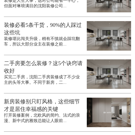
装修是人生大事，选对公司能省一半心，
但面对琳琅满目的沈阳装修公司...
装修必看5条干货，90%的人踩过
这些坑
装修堪比闯关升级，稍有不慎就会踩坑翻
车，所以大部分业主在装修之前...
二手房要怎么装修？这5个诀窍请
收好
买完二手房，沈阳二手房装修成了不少业
主的头等大事。不同于新房，二...
新房装修别只盯风格，这些细节
才是居住幸福感的关键
打开装修案例，北欧风的简约、法式的浪
漫、新中式的雅致总能让人眼前...