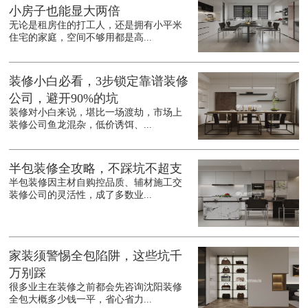
小房子也能显大两倍
无论是租房住的打工人，还是拥有小平米
住宅的家庭，空间不够用都是高...
装修小白必看，3步锁定靠谱装修
公司，避开90%的坑
装修对小白来说，堪比一场渡劫，市场上
装修公司鱼龙混杂，低价诱饵、...
半包装修全攻略，不踩坑不超支
半包装修因主材自购控品质、辅材施工交
装修公司的灵活性，成了多数业...
家装须警惕全包陷阱，这些坑千
万别踩
很多业主在装修之前都会先咨询沈阳装修
全包大概多少钱一平，省心省力...