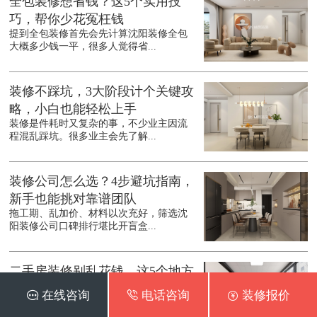
全包装修想省钱？这5个实用技
巧，帮你少花冤枉钱
提到全包装修首先会先计算沈阳装修全包
大概多少钱一平，很多人觉得省...
装修不踩坑，3大阶段计个关键攻
略，小白也能轻松上手
装修是件耗时又复杂的事，不少业主因流
程混乱踩坑。很多业主会先了解...
装修公司怎么选？4步避坑指南，
新手也能挑对靠谱团队
拖工期、乱加价、材料以次充好，筛选沈
阳装修公司口碑排行堪比开盲盒...
二手房装修别乱花钱，这5个地方
能省则省，实用又靠谱
 在线咨询
 电话咨询
 装修报价
不少人入手二手房后，总想着彻底翻新，
结果预算一路飙升。其实沈阳二...