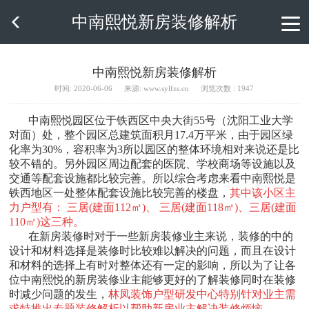
中南熙悦新房装修解析

中南熙悦新房装修解析
时间: 2020-06-06
来源: www.sylfzs.cn
浏览次数 : 1947
中南熙悦园区位于铁西区中央大街55号（沈阳工业大学
对面）处，整个园区总建筑面积月17.4万平米，由于园区绿
化率为30%，容积率为3所以园区的整体环境相对来说还是比
较不错的。另外园区周边配套的医院、学校商场等设施以及
交通等配套设施都比较完善。所以综合考虑来看中南熙悦是
铁西地区一处整体配套设施比较完善的楼盘，
其中该小区主
力户型有： 三居(建面112㎡)、 三居(建面118㎡)、三居(建面
110㎡)这三种。
在新房装修时对于一些新房装修业主来说，装修的中的
设计和材料选择是装修时比较难以解决的问题，而且在设计
和材料的选择上有时对整体还有一定的影响，所以为了让各
位中南熙悦的新房装修业主能够更好的了解装修同时在装修
时减少问题的发生，
林凤装饰户型研发中心特别针对业主需
求特推出专题装修解析以帮助新房业主解决装修烦恼。