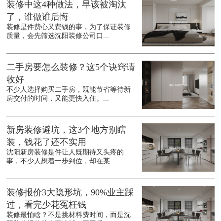
装修中这4种做法，早该被淘汰
了，谁做谁后悔
装修是件费心又费钱的事，为了保证装修
质量，会先筛选沈阳装修公司口...
二手房要怎么装修？这5个诀窍请
收好
不少人选择购买二手房，既能节省等待新
房交付的时间，又能更快入住。...
新房装修避坑，这3个地方别瞎
装，钱花了还不实用
沈阳新房装修是件让人既期待又头疼的
事，不少人想着一步到位，却在某...
装修报价3大隐形坑，90%业主踩
过，看完少花冤枉钱
装修最怕啥？不是挑材料费时间，而是沈