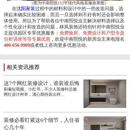
（图为中南熙悦112平现代风格装修效果图）
在
沈阳家装
过程中的材料和设计中的一些改造问题，选
择起来确实比较困难，而且一旦选择则不好有时还会影响整
体使用。所以为了帮助各位中南熙悦业主解决材料选择以及
个性化设计和改造的问题，林凤装饰还特别针对中南熙悦业
主提供园区专享优惠服务：
免费验房、免费设计和户型专盘
分析讲座等等专属优惠
，欢迎中南熙悦的新房业主来电报名
400-656-9909
或者线上咨询更多优惠活动。
相关资讯推荐
这7个网红装修设计，谁装谁后悔
刷遍短视频、小红书，不少人装修时总被
网红设计种草，满心期待装出样...
装修必看盯紧这6个细节，入住省
心几十年