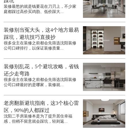
踩坑
装修最愁的就是钱要花在刀刃上，不少家
庭都踩过高价买鸡肋、低价踩大...
装修别当冤大头，这4个地方最易
踩坑，避坑技巧直接抄
很多业主在装修之前都会先筛选沈阳装修
公司口碑排行，以保证装修质量...
装修别乱花，5个避坑攻略，省钱
还少走弯路
很多业主在装修之前都会先筛选沈阳装修
公司口碑最好的是哪家，装修就...
老房翻新避坑指南，这3个核心雷
区，90%的人都踩过
沈阳二手房装修本是为了提升居住幸福
感，但稍不留意就会踩坑，轻则返...